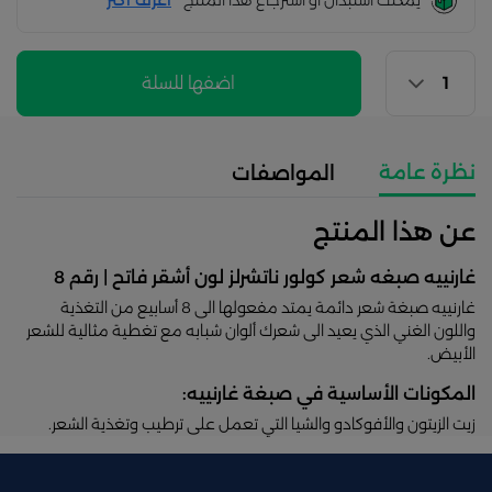
يمكنك استبدال أو استرجاع هذا المنتج
أعرف اكثر
اضفها للسلة
نظرة عامة
المواصفات
عن هذا المنتج
غارنييه صبغه شعر كولور ناتشرلز لون أشقر فاتح | رقم 8
غارنييه صبغة شعر دائمة يمتد مفعولها الى 8 أسابيع من التغذية
واللون الغني الذي يعيد الى شعرك ألوان شبابه مع تغطية مثالية للشعر
الأبيض.
المكونات الأساسية في صبغة غارنييه:
زيت الزيتون والأفوكادو والشيا التي تعمل على ترطيب وتغذية الشعر.