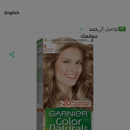
English
توصيل الى
حدد
موقعك