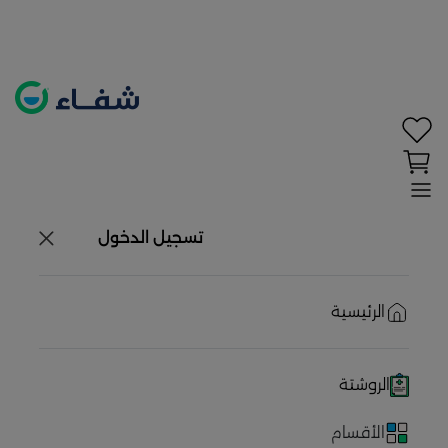
تحديد الموقع معطل. اضغط هنا لتفعيله قبل اختيار
المنتجات
حاليًا لا يوجد في شبكتنا صيدليات قريبه منك
تسجيل الدخول
الرئيسية
الروشتة
الأقسام