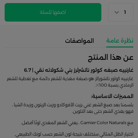
اضفها للسلة
نظرة عامة
المواصفات
عن هذا المنتج
غارنييه صبغه كولور ناتشرلرز بني شكولاته نقي | 6.7
غارنييه كولور ناتشورالز هو صبغة مغذية للشعر دائمة مع تغطية للشعر
الرمادي بنسبة 100٪.
المميزات الاساسية:
بلسمنا بعد صبغ الشعر غني بزيت الأفوكادو وزيت الزيتون وزبدة الشيا ،
فهو يغذي الشعر حتى بعد التلوين.
مع Garnier Color Naturals ، يعني الشعر المغذي لونًا أفضل.
اختيار الظل المثالي ستختلف نتيجة لون الشعر حسب لونك الطبيعي.