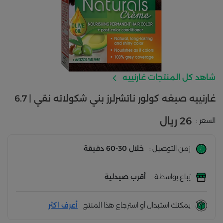
شاهد كل المنتجات غارنييه
غارنييه صبغه كولور ناتشرلرز بني شكولاته نقي | 6.7
26 ريال
السعر :
زمن التوصيل :
خلال 30-60 دقيقة
يُباع بواسطة :
أقرب صيدلية
يمكنك استبدال أو استرجاع هذا المنتج
أعرف اكثر