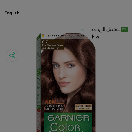
English
توصيل الى
حدد
موقعك