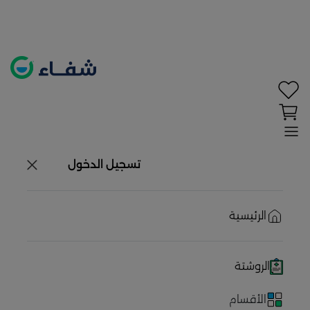
تحديد الموقع معطل. اضغط هنا لتفعيله قبل اختيار
المنتجات
حاليًا لا يوجد في شبكتنا صيدليات قريبه منك
تسجيل الدخول
الرئيسية
الروشتة
الأقسام