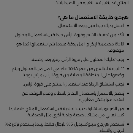
المنتج قد يتغير تبعا لتغيره في الصيدليات".
هيرجرو طريقة الاستعمال ما هى؟
اغسل يديك جيدا قبل وبعد الاستعمال.
تأكد من تجفيف الشعر وفروة الرأس جيدا قبل استعمال المحلول.
الأداة مصممة لإخراج ١ مل بدقة عندما يتم استعمالها كما هو
موصوف.
يجب تدليك المحلول على فروة الرأس برفق بعد وضعه.
** الجرعة للبالغين من عمر ١٨-٦٥ عام هي ١ مل من المحلول ويتم
وضعها على المنطقة المصابة من فروة الرأس مرتين يوميا.
تجنب استنشاق الرذاذ عند استعمال المنتج على فروة الرأس.
يُنصح بالاستمرار باستعمال البخاخ بانتظام وعدم التوقف عن
استخدامها بشكل مفاجيء.
من الضروري استشارة طبيب الجلدية قبل استعمال المنتج خاصة إذا
كنت تعاني من مشاكل صحية جلدية أخرى مثل الصدفية.
تُستخدم هيرجرو مينوكسيديل 5% للرجال فقط، بينما يستخدم تركيز 2%
للرجال والنساء.