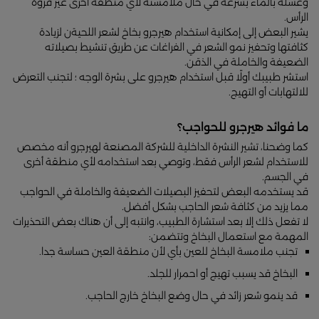
وغسله بالماء بسرعة في حال ملامسته لأي منطقة أخرى غير فروة
الرأس.
يشير البعض إلى إمكانية استخدام هيرجرو بخاخ لشعر اللحيةن لزيادة
كثافتها وتحفيز نمو الشعر في الفراغات عن طريق تنشيط بصيلاته
الضعيفة والخاملة في الذقن.
استشر طبيبك أولًا قبل استخدام هيرجرو على بشرة الوجه ؛ لتجنب التعرض
للالتهابات أو التهيج.
ما فوائد هيرجرو للحواجب؟
كما وضحنا، تشير النشرة الداخلية للشركة المصنعة لهيرجرو أنه مخصص
للاستخدام لشعر الرأس فقط، وتوصي بعد استخدامه لأي منطقة أخرى
في الجسم.
قد يستخدمه البعض لتحفيز البصيلات الضعيفة والخاملة في الحواجب
مما يزيد من كثافة شعر الحاجب بشكل أفضل.
لا تفعل ذلك إلا بعد استشارة الطبيب، وانتبه إلى أن هناك بعض التحذيرات
المهمة مع استعمال البخاخ وتتضمن:
تجنب ملامسة البخاخ للعين بأي لأن منطقة العين حساسة جدا.
البخاخ قد يسبب تهيج أو احمرار للجلد.
قد ينمو شعر زائد في حال وضع البخاخ خارج الحاجب.