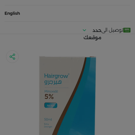
English
توصيل الى
حدد
موقعك