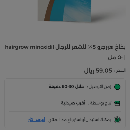
بخاخ هيرجرو 5٪ للشعر للرجال hairgrow minoxidil
| ٥٠ مل
59.05 ريال
السعر :
زمن التوصيل :
خلال 30-60 دقيقة
يُباع بواسطة :
أقرب صيدلية
يمكنك استبدال أو استرجاع هذا المنتج
أعرف اكثر