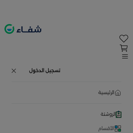
تحديد الموقع معطل. اضغط هنا لتفعيله قبل اختيار
المنتجات
حاليًا لا يوجد في شبكتنا صيدليات قريبه منك
تسجيل الدخول
الرئيسية
الروشتة
الأقسام