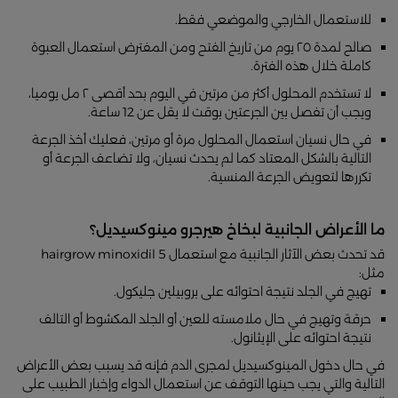
للاستعمال الخارجي والموضعي فقط.
صالح لمدة ٢٥ يوم من تاريخ الفتح ومن المفترض استعمال العبوة
كاملة خلال هذه الفترة.
لا تستخدم المحلول أكثر من مرتين في اليوم بحد أقصى ٢ مل يوميا،
ويجب أن تفصل بين الجرعتين بوقت لا يقل عن 12 ساعة.
في حال نسيان استعمال المحلول مرة أو مرتين، فعليك أخذ الجرعة
التالية بالشكل المعتاد كما لم يحدث نسيان، ولا تضاعف الجرعة أو
تكررها لتعويض الجرعة المنسية.
ما الأعراض الجانبية لبخاخ هيرجرو مينوكسيديل؟
قد تحدث بعض الآثار الجانبية مع استعمال hairgrow minoxidil 5
مثل:
تهيج في الجلد نتيجة احتوائه على بروبيلين جليكول.
حرقة وتهيج في حال ملامسته للعين أو الجلد المكشوط أو التالف
نتيجة احتوائه على الإيثانول.
في حال دخول المينوكسيديل لمجرى الدم فإنه قد يسبب بعض الأعراض
التالية والتي يجب حينها التوقف عن استعمال الدواء وإخبار الطبيب على