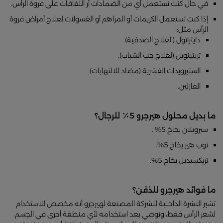
في حال كنت تستعمل أي من الضمادات أر اللفافات على فروة الرأس.
إذا كنت تستعمل الكريمات أو المراهم أو الغسولات لعلاج أمراض فروة
الرأس مثل:
دايثرانول ( لعلاج الصدفية).
تريتينوين (لعلاج حب الشباب).
الستيرويدات القشرية (مضاد للالتهابات).
الفازلين.
ما بديل محلول هيرجرو 5٪ للرجال؟
سيروبلان بخاخ 5% .
توب هير بخاخ 5%.
تريكسيديل بخاخ 5%.
ما فوائد هيرجرو للذقن؟
تشير النشرة الداخلية للشركة المصنعة لهيرجرو أنه مخصص للاستخدام
لشعر الرأس فقط، وتوصي بعد استخدامه لأي منطقة أخرى في الجسم،