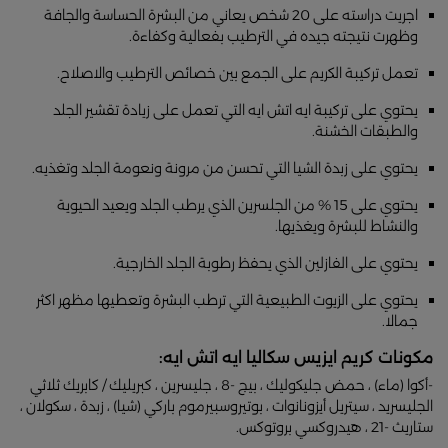
اجريت دراسته على 20 شخص يعاني من البشرة الحساسة والجافة
وظهرت نتيجته جيده في الترطيب بفعالية وكفاءة.
تعمل تركيبة الكريم على الجمع بين خصائص الترطيب والاصلاح.
يحتوي على تركيبة ايه اتش ايه التي تعمل على زيادة تقشير الجلد
والطبقات الخشنة.
يحتوي على زبدة الشيا التي تحسن من مرونة ونعومة الجلد وتغذيه.
يحتوي على 15 % من الجلسرين الذي يرطب الجلد ويعيد الحيوية
والنشاط للبشرة ويغذيها.
يحتوي على الفازلين الذي يحفظ رطوبة الجلد الخارجية.
يحتوي على الزيوت الطبيعية التي ترطب البشرة وتعطيها مظهر اكثر
جمالا.
مكونات كريم ايزيس سكاليا ايه اتش ايه:
-أكوا (ماء) ، حمض جليكوليك ، بيج -8 ، جليسرين ، كبريليك / كابريك ثلاثي
الجليسريد ، سيتريل أيزونانوات ، بوتيروسبيرموم باركي (شيا) ، زبدة ، سكولان ،
ستاريث -21 ، هيدروكسي بروتوكس.