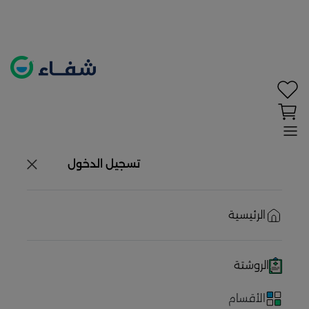
تحديد الموقع معطل. اضغط هنا لتفعيله قبل اختيار
المنتجات
حاليًا لا يوجد في شبكتنا صيدليات قريبه منك
تسجيل الدخول
الرئيسية
الروشتة
الأقسام