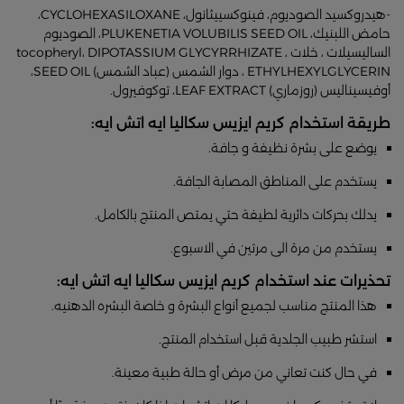
-هيدروكسيد الصوديوم، فينوكسييثانول، CYCLOHEXASILOXANE،
حامض اللبنيك، PLUKENETIA VOLUBILIS SEED OIL، الصوديوم
الساليسيلات ، خلات tocopheryl، DIPOTASSIUM GLYCYRRHIZATE ،
ETHYLHEXYLGLYCERIN ، دوار الشمس (عباد الشمس) SEED OIL،
أوفيسيناليس (روزماري) LEAF EXTRACT، توكوفيرول.
طريقة استخدام كريم ايزيس سكاليا ايه اتش ايه:
يوضع على بشرة نظيفة و جافة.
يستخدم على المناطق المصابة الجافة.
يدلك بحركات دائرية لطيفة حتي يمتص المنتج بالكامل.
يستخدم من مرة الى مرتين في الاسبوع.
تحذيرات عند استخدام كريم ايزيس سكاليا ايه اتش ايه:
هذا المنتج مناسب لجميع أنواع البشرة و خاصة البشره الدهنيه.
استشر طبيب الجلدية قبل استخدام المنتج.
في حال كنت تعاني من مرض أو حالة طبية معينة.