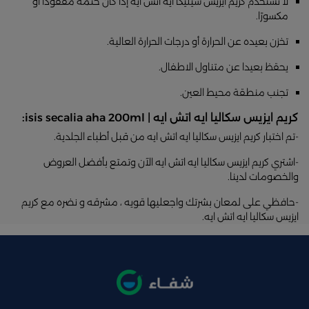
لا تستخدم كريم ايزيس سيليكا ايه اتش ايه إذا كان ختمه مفقودًا أو
مكسورًا.
تخزن بعيده عن الحرارة أو درجات الحرارة العالية.
يحقظ بعيدا عن متناول الاطفال.
تجنب منطقة محيط العين.
كريم ايزيس سكاليا ايه اتش ايه | isis secalia aha 200ml:
-تم اختبار كريم ايزيس سكاليا ايه اتش ايه من قبل أطباء الجلدية.
-اشتري كريم ايزيس سكاليا ايه اتش ايه الآن وتمتع بأفضل العروض
والخصومات لدينا.
-حافظي على لمعان بشرتك واجعليها قويه ، مشرقه و نضره مع كريم
ايزيس سكاليا ايه اتش ايه.