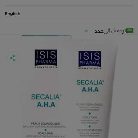
English
توصيل الى
حدد
موقعك