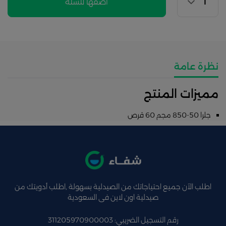
اضفها للسلة
نظرة عامة
مميزات المنتج
جلرا 50-850 مجم 60 قرص
اطلب الآن جميع احتياجاتك من الصيدلية بسهولة ,اطلب أدويتك من
صيدلية اون لاين فى السعودية
رقم التسجيل الضريبي: 311205970900003