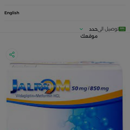
English
توصيل الى
حدد
موقعك