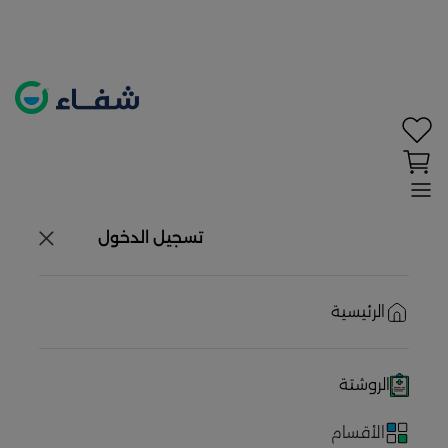
تحديد الموقع معطل. اضغط هنا لتفعيله قبل اختيار
المنتجات
حاليًا لا يوجد في شبكتنا صيدليات قريبه منك
تسجيل الدخول
الرئيسية
الروشتة
الأقسام