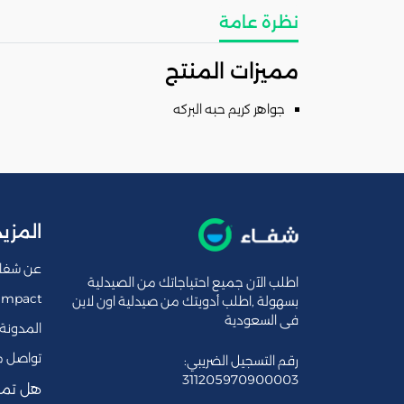
نظرة عامة
مميزات المنتج
جواهر كريم حبه البركه
المزيد
عن شفا
اطلب الآن جميع احتياجاتك من الصيدلية
Impact
بسهولة ,اطلب أدويتك من صيدلية اون لاين
فى السعودية
المدونة
تواصل م
رقم التسجيل الضريبي:
311205970900003
هل تمل