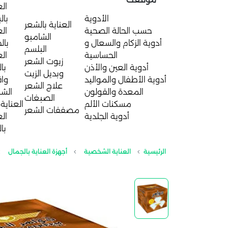
الع
الأدوية
بال
العناية بالشعر
حسب الحالة الصحية
الع
الشامبو
أدوية الزكام والسعال و
بال
البلسم
الحساسية
الع
زيوت الشعر
أدوية العين والأذن
با
وبديل الزيت
أدوية الأطفال والمواليد
واق
علاج الشعر
المعدة والقولون
الش
الصبغات
مسكنات الألم
العناية 
مصففات الشعر
أدوية الجلدية
الع
با
الرئيسية
العناية الشخصية
أجهزة العناية بالجمال