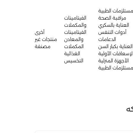
مستلزمات الطبية
مراقبة الصحة
الفيتامينات
العناية بالسكري
والمكملات
أدوات التنفس
الفيتامينات
أخرى
الدعامات
والمعادن
منتجات غير
العناية بكبار السن
المكملات
مصنفة
لإسعافات الأولية
الغذائية
الأجهزة المنزلية
التخسيس
مستلزمات الطبية
كه