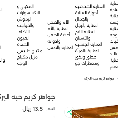
ناية
العناية الشخصية
المكياج و
بشرة
ال
أجهزة العناية
الاكسسوارات
ناية
بالجمال
الرموش
جسم
الأم والطفل
العناية بالرجل
والحواجب
ناية
العناية بالأم
العنايه الفم
الأظافر
لوجه
أغذية الطفل
والأسنان
العيون
يات
وأدواته
العناية الجنسية
الشفاة
مس
العناية بالطفل
ا
العناية بالمرأة
مكياج طبيعي
باليد
عطور وبخور
مزيل مكياج
ناية
وال
ومعطرات جو
الوجة
لقدم
جواهر كريم حبه البركه
جواهر كريم حبه البر
13.5 ريال
السعر :