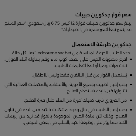
سعر فوار جدكورين حبيبات
يبلغ سعر جدكورين حبيبات فوارة 12 كيس 6.75 ريال سعودي. "سعر المنتج
قد يتغير تبعا لتغير سعره في الصيدليات"
جدكورين طريقة الاستعمال
يحدد الطبيب الجرعة المناسبة من jedcorene sachet تبعا لكل حالة.
أفرغ محتويات الكيس على نصف كوب ماء وقم بتناوله أثناء الفوران،
ثلاث مرات يوميا أو تبعا لتعليمات الطبيب.
يُستعمل الفوار من قِبل البالغين فقط وليس للأطفال.
يجب إخبار الطبيب بجميع الأدوية، والأعشاب، والمكملات الغذائية التي
تتناولها قبل البدء باستخدام العلاج.
من الضروري شرب كميات كبيرة من الماء خلال فترة العلاج.
يجب إخبار الطبيب في حال وجود مشكلات بالكبد قبل البدء في تناول
العلاج؛ وذلك لأن مادة الخلين الموجودة بالفوار قد تزيد من إنزيمات
الكبد مما يؤثر على وظيفة الكبد بالسلب في بعض المرضى.