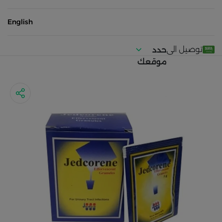
English
توصيل الى
حدد
موقعك