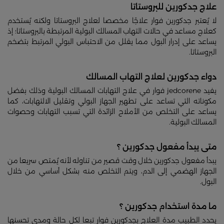
علاج جدكورين للبروستاتا
لا يُعتبر جدكورين فوار علاجًا مخصصا لعلاج البروستاتا ولكنه يُستخدم
كعلاج مساعد في حالات التهاب المسالك البولية المرتبطة بالبروستاتا؛ إذ
يساعد على إدرار البول مما يقلل من الاحتباس البولي المرتبط بتضخم
البروستاتا.
دواء جدكورين لعلاج التهاب المسالك
يفيد jedcorene فوار في علاج التهابات المسالك البولية وذلك بفضل
مكوناته التي تساعد على تطهير الجهاز البولي وتقليل الالتهابات، كما
يساعد على التخلص من الأملاح الزائدة التي تسبب التهابات وحصوات
المسالك البولية.
متى يبدأ مفعول جدكورين ؟
يبدأ مفعول جدكورين خلال وقت قصير من تناوله لأنه يُمتص سريعا من
الجهاز الهضمي إلى الدم، ويتم التخلص منه بشكل أساسي من خلال
البول.
ما مدة استخدام جدكورين ؟
يحدد الطبيب مدة العلاج بجدكورين فوار تبعا لكل حالة ومدى تحسنها