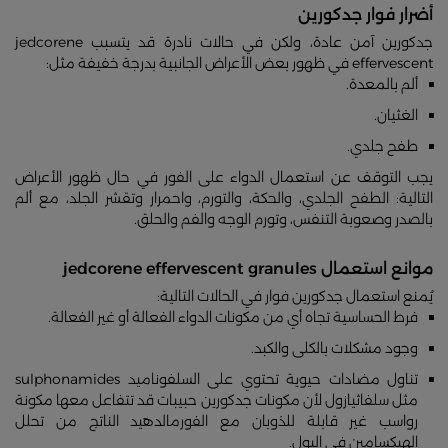
أضرار فوار جدكورين
جدكورين آمن عادة، ولكن في حالات نادرة قد يتسبب jedcorene
effervescent في ظهور بعض الأعراض الجانبية بدرجة خفيفة مثل:
ألم بالمعدة.
الغثيان.
طفح جلدي.
يجب التوقف عن استعمال الدواء على الفور في حال ظهور الأعراض
التالية: الطفح الجلدي، والحكة، والتورم، واحمرار وتقشر الجلد، مع ألم
بالصدر وصعوبة التنفس، وتورم الوجه والفم والحلق.
موانع استعمال jedcorene effervescent granules
يُمنع استعمال جدكورين فوار في الحالات التالية:
فرط الحساسية تجاه أي من مكونات الدواء الفعالة أو غير الفعالة.
وجود مشكلات بالكلى والكبد.
تناول مضادات حيوية تحتوي على السلفوناميد sulphonamides
مثل سلفاثيازول لأن مكونات جدكورين حبيبات قد تتفاعل معها مكونة
رواسب غير قابلة للذوبان مع الفورمالدهيد الناتج من تحلل
الهيكسامين في البول.