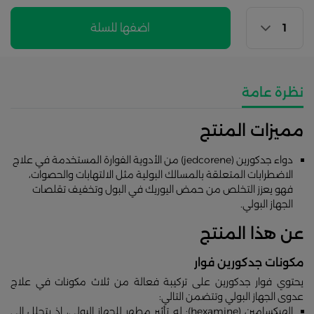
اضفها للسلة
نظرة عامة
مميزات المنتج
دواء جدكورين (jedcorene) من الأدوية الفوارة المستخدمة في علاج
الاضطرابات المتعلقة بالمسالك البولية مثل الالتهابات والحصوات،
فهو يعزز التخلص من حمض اليوريك في البول وتخفيف تقلصات
الجهاز البولي.
عن هذا المنتج
مكونات جدكورين فوار
يحتوي فوار جدكورين على تركيبة فعالة من ثلاث مكونات في علاج
عدوى الجهاز البولي وتتضمن التالي:
الهيكسامين (hexamine): له تأثير مطهر للجهاز البولي، إذ يتحلل إلى