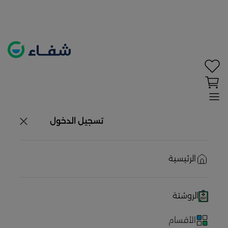
تحديد الموقع معطل. اضغط هنا لتفعيله قبل اختيار
المنتجات
حاليًا لا يوجد في شبكتنا صيدليات قريبه منك
تسجيل الدخول
الرئيسية
الروشتة
الأقسام