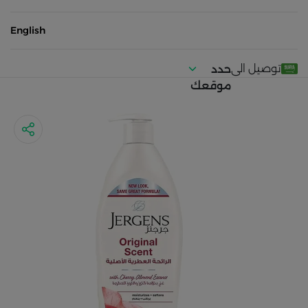
English
توصيل الى
حدد
موقعك