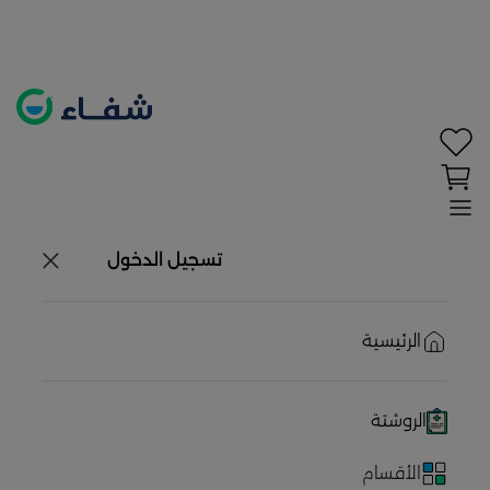
تحديد الموقع معطل. اضغط هنا لتفعيله قبل اختيار
المنتجات
حاليًا لا يوجد في شبكتنا صيدليات قريبه منك
تسجيل الدخول
الرئيسية
الروشتة
الأقسام