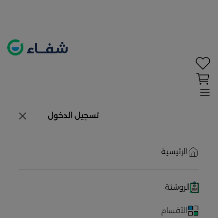
تحديد الموقع معطل. اضغط هنا لتفعيله قبل اختيار
المنتجات
حاليًا لا يوجد في شبكتنا صيدليات قريبه منك
تسجيل الدخول
الرئيسية
الروشتة
الأقسام