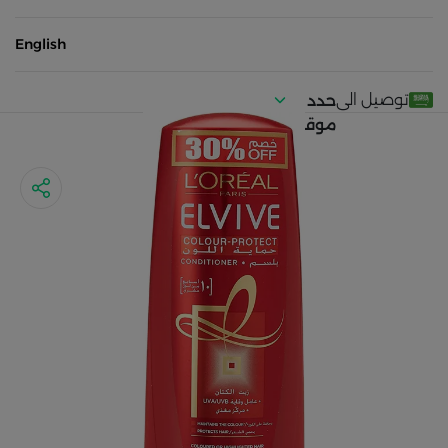
English
توصيل الى
حدد
موقعك