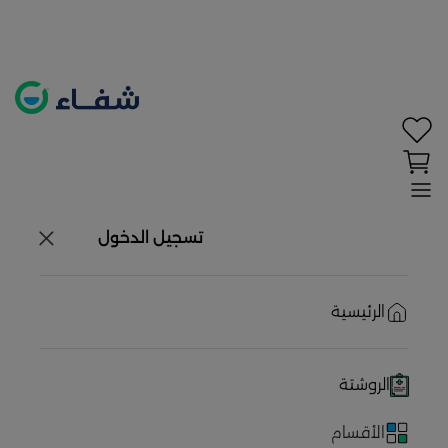
تحديد الموقع معطل. اضغط هنا لتفعيله قبل اختيار
المنتجات
حاليًا لا يوجد في شبكتنا صيدليات قريبه منك
تسجيل الدخول
الرئيسية
الروشتة
الأقسام