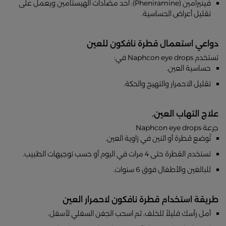
فينيرامين (Pheniramine): أحد مضادات الهيستامين ويعمل على
تقليل أعراض الحساسية.
دواعي استعمال قطرة نافكون للعين
تستخدم Naphcon eye drops في:
حساسية العين.
تقليل الاحمرار والتهيج والحكة.
علاج التهاب العين.
جرعة Naphcon eye drops
تُوضع قطرة أو اثنين في زاوية العين.
تستخدم القطرة حتى 4 مرات في اليوم أو حسب توجيهات الطبيب.
للبالغين والأطفال فوق 6 سنوات.
طريقة استخدام قطرة نافكون لاحمرار العين
أمل رأسك قليلاً للخلف، ثم اسحب الجفن السفلي لأسفل.