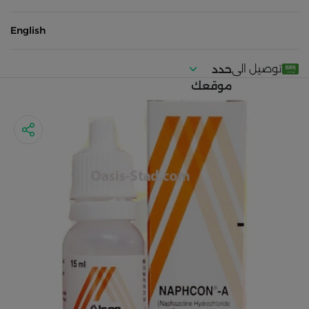
English
توصيل الى
حدد
موقعك