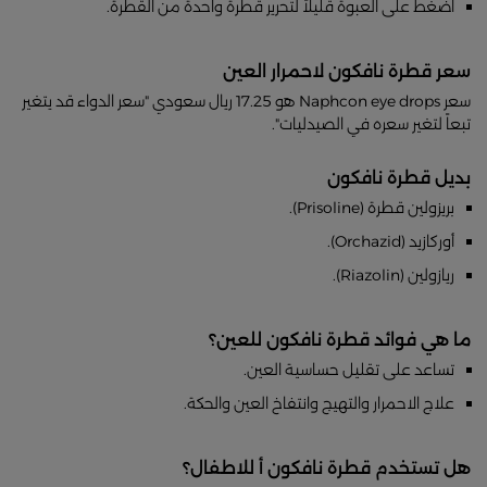
اضغط على العبوة قليلاً لتحرير قطرة واحدة من القطرة.
سعر قطرة نافكون لاحمرار العين
سعر Naphcon eye drops هو 17.25 ريال سعودي "سعر الدواء قد يتغير
تبعاً لتغير سعره في الصيدليات".
بديل قطرة نافكون
بريزولين قطرة (Prisoline).
أوركازيد (Orchazid).
ريازولين (Riazolin).
ما هي فوائد قطرة نافكون للعين؟
تساعد على تقليل حساسية العين.
علاج الاحمرار والتهيج وانتفاخ العين والحكة.
هل تستخدم قطرة نافكون أ للاطفال؟