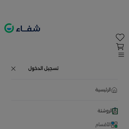
تحديد الموقع معطل. اضغط هنا لتفعيله قبل اختيار
المنتجات
حاليًا لا يوجد في شبكتنا صيدليات قريبه منك
تسجيل الدخول
الرئيسية
الروشتة
الأقسام