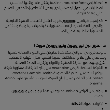
تعد أقراص neurorubine forte آمنة بشكل عام، ولكنها قد تسبب
اضطرابات في الجهاز الهضمي لدى بعض الأشخاص إذا أُخذ في الصباح
على معدة فارغة.
قد يُسبب فيتامين نيوروروبين فورت اعتلال الأعصاب الحسية الطرفية
وألم في العضلات إذا ارتفعت مستويات فيتامينات ب1 وب6 وب12 عن
المستويات الطبيعية في الدم.
ما الفرق بين نيوروبيون ونيوروروبين فورت؟
لا يوجد فرق بين الدوائين، فكلاهما يحتويان على المواد الفعالة نفسها
ويساعدان على علاج المشكلات الطبية نفسها، مثل: التهاب الأعصاب.
الفرق بينهما هو الشركة المنتجة والأنواع وتركيزات المادة الفعالة:
الشركة المنتجة: أقراص neurobion من إنتاج الشركة النمساوية شركة
بروكتر آند جامبل الصحية المحدودة Procter & Gamble Health
Limited، أما أقراص فمن إنتاج الشركة السويسرية أسينو فارما Acino
pharma.
يتوافر من أقراص neurobion نوعان، هما: نيوروبيون ونيوروبيون
فورت.
تركيزات المواد الفعالة: