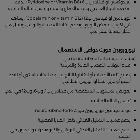
بيريدوكسين أو فيتامين ب6 (Pyridoxine or Vitamin B6): يدعم
وظيفة الجهاز العصبي وصحة الدماغ والقلب ويحسن الحالة المزاجية.
كوبالامين أو فيتامين ب12 (Cobalamin or Vitamin B12): يساهم
في تكوين الحمض النووي ويدعم الخلايا العصبية والنواقل ويقلل من
خطر الإصابة بفقر الدم.
نيوروروبين فورت دواعي الاستعمال
يُستخدم حبوب neurorubine forte في:
علاج التهابات الأعصاب الحادة والمزمنة.
إصلاح تلف الأعصاب أو اختلالها الناتج عن مضاعفات السكري أو تقدم
العمر أو عرق النسا أو الهربس النطاقي.
تعويض المستويات المنخفضة من فيتامين ب1، وب6، وب12 في الدم.
تحسين الحالة المزاجية.
فوائد فيتامين نيوروروبين فورت neurorubine-forte
يدعم عمليات التمثيل الغذائي داخل الخلايا العصبية.
يدعم عمليات التمثيل الغذائي للبروتين والكربوهيدرات والدهون في
الجسم.