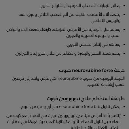
يعالج التهابات الأعصاب الطرفية أو الأنواع الأخرى.
يخفف آلام الأعصاب الناتجة عن ألم العصب الثلاثي وعرق النسا
والهربس النطاقي.
يساعد على الوقاية من الأمراض المزمنة، كارتفاع ضغط الدم وأمراض
القلب والأوعية الدموية والعيون.
يساهم في إنتاج الحمض النووي.
يدعم صحة الشعر والبشرة والأظافر من خلال تعزيز إنتاج الكيراتين.
جرعة neurorubine forte حبوب
الجرعة اليومية من حبوب neurorubine هي قرص واحد إلى قرصين
حسب إرشادات الطبيب.
طريقة استخدام علاج نيوروروبين فورت
يمكن تناول neurorubine forte tab في أي وقتٍ من اليوم.
يُنصح بأخذ أقراص فيتامين نيوروروبين فورت في الصباح مع كوب من
الماء قبل تناول الطعام، لأنها مكوناتها تلعب دورًا مهمًا في عمليات
التمثيل الغذائي وإنتاج الطاقة.