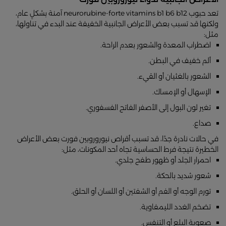
تعد حبوب neurorubine-forte vitamins b1 b6 b12 آمنة بشكلٍ عام،
ولكنها قد تسبب بعض الأعراض الجانبية الخفيفة عند البدء في تناولها،
مثل:
اضطراب المعدة والشعور بعدم الراحة.
ألم خفيف في البطن.
الشعور بالغثيان أو القيء.
الإسهال أو الإمساك.
تغير لون البول إلى الأصفر الفاتح الفسفوري.
صداع.
في حالات نادرة جدًا، قد تسبب أقراص نيوروروبين فورت بعض الأعراض
الخطيرة نتيجة فرط الحساسية تجاه أحد المكونات، مثل:
احمرار الجلد أو ظهور طفح جلدي.
شعور شديد بالحكة.
تورم الوجه أو الفم أو الشفتين أو اللسان أو الحلق.
تضخم الغدد الليمفاوية.
صعوبة البلع أو التنفس.