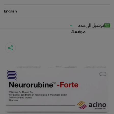
English
توصيل الى
حدد
موقعك