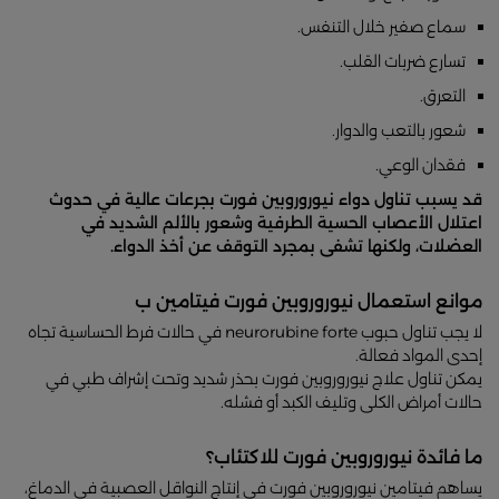
سماع صفير خلال التنفس.
تسارع ضربات القلب.
التعرق.
شعور بالتعب والدوار.
فقدان الوعي.
قد يسبب تناول دواء نيوروروبين فورت بجرعات عالية في حدوث
اعتلال الأعصاب الحسية الطرفية وشعور بالألم الشديد في
العضلات، ولكنها تشفى بمجرد التوقف عن أخذ الدواء.
موانع استعمال نيوروروبين فورت فيتامين ب
لا يجب تناول حبوب neurorubine forte في حالات فرط الحساسية تجاه
إحدى المواد فعالة.
يمكن تناول علاج نيوروروبين فورت بحذر شديد وتحت إشراف طبي في
حالات أمراض الكلى وتليف الكبد أو فشله.
ما فائدة نيوروروبين فورت للاكتئاب؟
يساهم فيتامين نيوروروبين فورت في إنتاج النواقل العصبية في الدماغ،