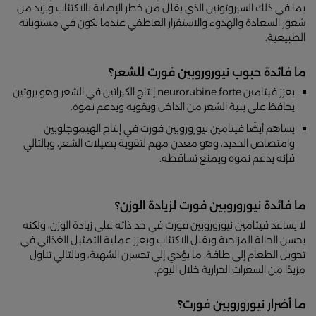
بما في ذلك السيروتونين الذي يقلل من خطر الإصابة بالاكتئاب ويزيد من
شعور السعادة والهدوء والاستقرار العاطفي عندما يكون في مستوياته
الطبيعية.
ما فائدة حبوب نيوروروبين فورت للشعر؟
يعزز فيتامين neurorubine forte إنتاج الكيراتين في الشعر وهو بروتين
يحافظ على بنية الشعر من الداخل ويقويه ويدعم نموه.
يساهم أيضًا فيتامين نيوروروبين فورت في إنتاج الهيموجلوبين
وامتصاص الحديد، وهو معدن مهم لتقوية بصيلات الشعر، وبالتالي
فإنه يدعم نموه ويمنع تساقطه.
ما فائدة نيوروروبين فورت لزيادة الوزن؟
لا يساعد فيتامين نيوروروبين فورت في حد ذاته على زيادة الوزن، ولكنه
يحسن الحالة المزاجية ويقلل الاكتئاب ويعزز عملية التمثيل الغذائي في
تحويل الطعام إلى طاقة، ما يؤدي إلى تحسين الشهية، وبالتالي تناول
مزيدًا من السعرات الحرارية خلال اليوم.
ما أضرار نيوروروبين فورت؟