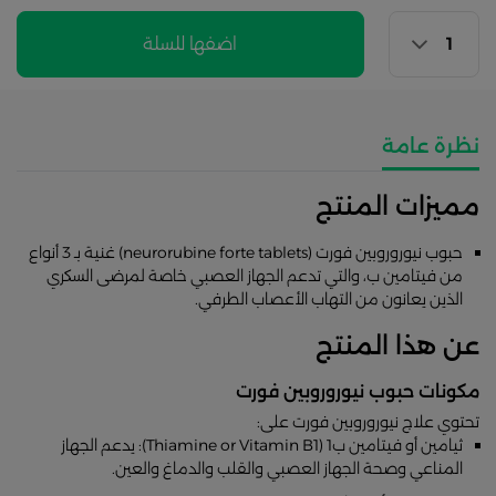
اضفها للسلة
نظرة عامة
مميزات المنتج
حبوب نيوروروبين فورت (neurorubine forte tablets) غنية بـ 3 أنواع
من فيتامين ب، والتي تدعم الجهاز العصبي خاصة لمرضى السكري
الذين يعانون من التهاب الأعصاب الطرفي.
عن هذا المنتج
مكونات حبوب نيوروروبين فورت
تحتوي علاج نيوروروبين فورت على:
ثيامين أو فيتامين ب1 (Thiamine or Vitamin B1): يدعم الجهاز
المناعي وصحة الجهاز العصبي والقلب والدماغ والعين.