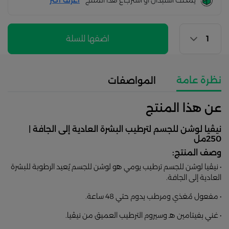
يمكنك استبدال أو استرجاع هذا المنتج
أعرف اكثر
اضفها للسلة
نظرة عامة
المواصفات
عن هذا المنتج
نيڤيا لوشن للجسم لترطيب البشرة العادية إلى الجافة |
250مل
وصف المنتج:
• نيڤيا لوشن للجسم ترطيب يومي هو لوشن للجسم يُعيد الرطوبة للبشرة
العادية إلى الجافة.
• مفعول مُغذي ومرطب يدوم حتي 48 ساعة.
• غني بفيتامين هـ وسيروم الترطيب العميق من نيڤيا.