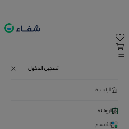
تحديد الموقع معطل. اضغط هنا لتفعيله قبل اختيار
المنتجات
حاليًا لا يوجد في شبكتنا صيدليات قريبه منك
تسجيل الدخول
الرئيسية
الروشتة
الأقسام