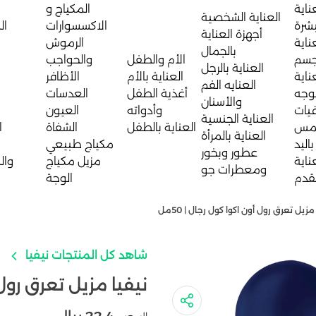
ناية
المكياج و
العناية الشخصية
بشرة
الاكسسوارات
ال
أجهزة العناية
ناية
الرموش
بالجمال
جسم
الأم والطفل
والحواجب
العناية بالرجل
ناية
العناية بالأم
الأظافر
العنايه الفم
لوجه
أغذية الطفل
العدسات
والأسنان
يات
وأدواته
العيون
العناية الجنسية
مس
العناية بالطفل
الشفاة
ا
العناية بالمرأة
باليد
مكياج طبيعي
عطور وبخور
ناية
مزيل مكياج
وال
ومعطرات جو
لقدم
الوجة
مزيل تعرق رول أون اكوا كول رجال | 50مل
شاهد كل المنتجات نيفيا
نيفيا مزيل تعرق رول أو