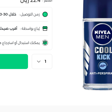
22.4 ريال
السعر :
زمن التوصيل :
خلال 30-60 دقيقة
يُباع بواسطة :
أقرب صيدلي
يمكنك استبدال أو استرجاع ه