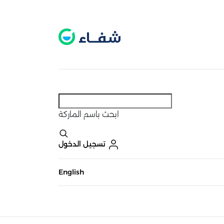
عطل. اضغط هنا لتفعيله قبل اختيار المنتجات
حاليًا لا يوجد في شبكتنا صيدليات قريبه منك
ابحث
باسم الماركة
تسجيل الدخول
English