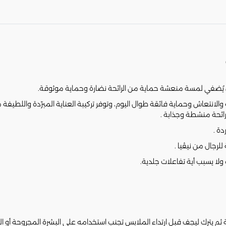
ال يُضفي لمسة منعشة حماية من الرائحة نضارة وحماية موثوقة.
الانتعاش وحماية فائقة طوال اليوم، وتوفر تركيبة العناية المبرّدة واللطيفة مز
برائحة منشطة وجذابة .
دة .
ا يسبب أية تفاعلات جلدية.
ثم يترك ليجف قبل ارتداء الملابس تجنب استخدامه على البشرة المجروحة أو ا