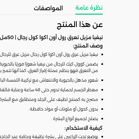
نظرة عامة
المواصفات
عن هذا المنتج
نيفيا مزيل تعرق رول أون اكوا كول رجال | 50مل
وصف المنتج:
نيفيا مزيل عرق رول أون اكوا كول رجال مزيل عرق للرج
يضمن كوول كيك للرجال من نيفيا شعورًا فوريًا بالحيوية و
من التعرق فهو ينظم عملة إفراز العرق، كما أنها تتميز 
شعور مذهل بالحيوية والانتعاش مع تركيبة اللمسة البار
معطر الجسم لحماية تدوم حتى 48 ساعة وعناية فائقة للرجال من نيڤيا .
مصرح به كمنتج لطيف على الجلد ومتطابق مع البشرة ول
بدون كحول أو ملونات أو مواد حافظة .
يصلح لجميع أنواع البشرة .
كيفية الاستخدام:
يوضع تحت الزراعين على بشرة نظيفة وجافة عند الحاجة 