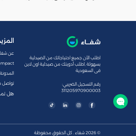
المزيد
عن شفا
اطلب الآن جميع احتياجاتك من الصيدلية
Impact
بسهولة ,اطلب أدويتك من صيدلية اون لاين
فى السعودية
المدونة
تواصل م
رقم التسجيل الضريبي:
311205970900003
هل تمل
تواصل معنا
© 2026 شفاء . كل الحقوق محفوظة