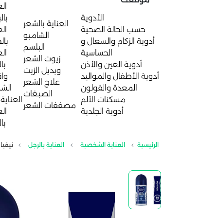
الع
الأدوية
بال
العناية بالشعر
حسب الحالة الصحية
الع
الشامبو
أدوية الزكام والسعال و
بال
البلسم
الحساسية
الع
زيوت الشعر
أدوية العين والأذن
با
وبديل الزيت
أدوية الأطفال والمواليد
واق
علاج الشعر
المعدة والقولون
الش
الصبغات
مسكنات الألم
العناية 
مصففات الشعر
أدوية الجلدية
الع
با
الرئيسية
العناية الشخصية
العناية بالرجل
نيفيا 