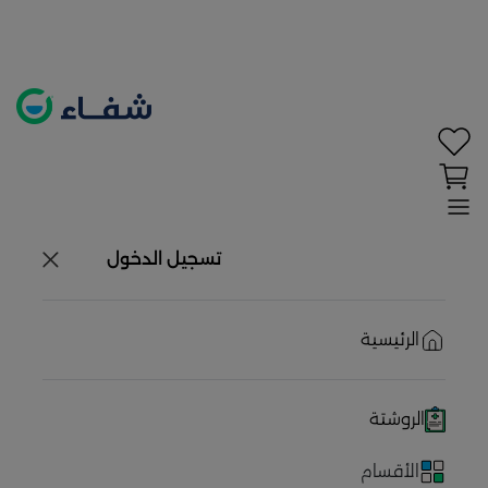
تحديد الموقع معطل. اضغط هنا لتفعيله قبل اختيار
المنتجات
حاليًا لا يوجد في شبكتنا صيدليات قريبه منك
تسجيل الدخول
الرئيسية
الروشتة
الأقسام