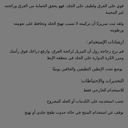
قوي على العرق ولطيف على الجلد، فهو يحقق الحماية من العرق ورائحته
غير المحببة
ولقد ثبت سريريًا أن تركيبته لا تسبب تهيج الجلد وتحافظ على نعومته
ورطوبته
ارشادات الإستخدام :
قم برج زجاجة رول أن المزيل لرائحة العرق، وارفع ذراعك فوق رأسك
ومرر الكرة الدوارة على الجلد في منطقة الإبط
يوضع تحت الإبطين النظيفين والجافين يوميًا
التحذيرات والإحتياطات:
للاستخدام الخارجي فقط
تجنب استخدمه على الكدمات أو الجلد المجروح
توقف عن استخدام المنتج في حالة حدوث طفح جلدي أو تهيج