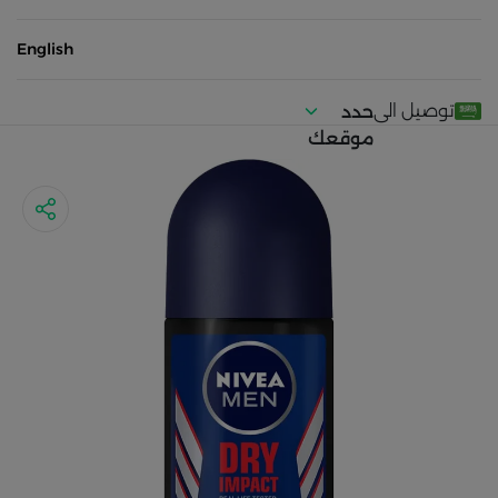
English
توصيل الى
حدد
موقعك