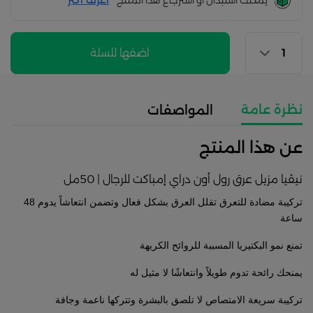
يمكنك استبدال أو استرجاع هذا المنتج
أعرف اكثر
اضفها للسلة
نظرة عامة
المواصفات
عن هذا المنتج
نيڤيا مزيل عرق رول أون دراي إمباكت للرجال | 50مل
تركيبة مضادة للتعرق تقلل العرق بشكل فعال وتضمن انتعاشاً يدوم 48
ساعة
تمنع نمو البكتيريا المسببة للروائح الكريهة
يمنحك رائحة تدوم طويلاً وانتعاشًا لا مثيل له
تركيبة سريعة الامتصاص لا تلصق بالبشرة وتتركها ناعمة وجافة