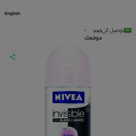
English
توصيل الى
حدد
موقعك