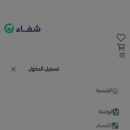
تحديد الموقع معطل. اضغط هنا لتفعيله قبل اختيار
المنتجات
حاليًا لا يوجد في شبكتنا صيدليات قريبه منك
تسجيل الدخول
الرئيسية
الروشتة
الأقسام