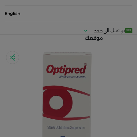
English
توصيل الى
حدد
موقعك