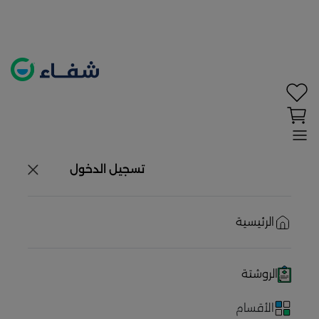
تحديد الموقع معطل. اضغط هنا لتفعيله قبل اختيار
المنتجات
حاليًا لا يوجد في شبكتنا صيدليات قريبه منك
تسجيل الدخول
الرئيسية
الروشتة
الأقسام