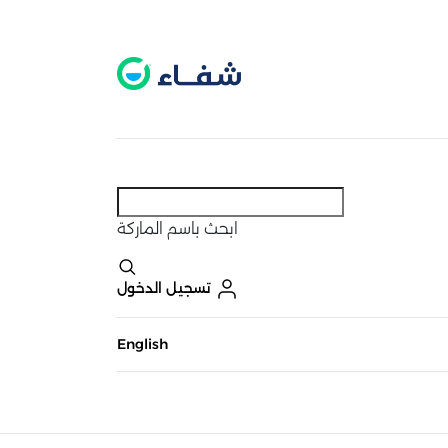
عطل. اضغط هنا لتفعيله قبل اختيار المنتجات
حاليًا لا يوجد في شبكتنا صيدليات قريبه منك
ابحث
باسم الماركة
تسجيل الدخول
English