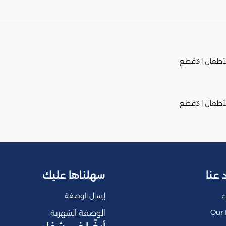
ال | 3قطع
ال | 3قطع
 عنا
سهلناها عليك
ء
إرسال الوصفة
Our 
الوصفة الشهرية