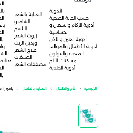
الع
الأدوية
بال
العناية بالشعر
حسب الحالة الصحية
الع
الشامبو
أدوية الزكام والسعال و
بال
البلسم
الحساسية
الع
زيوت الشعر
أدوية العين والأذن
با
وبديل الزيت
أدوية الأطفال والمواليد
واق
علاج الشعر
المعدة والقولون
الش
الصبغات
مسكنات الألم
العناية 
مصففات الشعر
أدوية الجلدية
الع
با
الرئيسية
الأم والطفل
العناية بالطفل
بامبرز | 