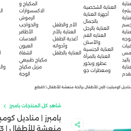
ناية
المكياج و
العناية الشخصية
بشرة
الاكسسوارات
ال
أجهزة العناية
ناية
الرموش
بالجمال
جسم
الأم والطفل
والحواجب
العناية بالرجل
ناية
العناية بالأم
الأظافر
العنايه الفم
لوجه
أغذية الطفل
العدسات
والأسنان
يات
وأدواته
العيون
العناية الجنسية
مس
العناية بالطفل
الشفاة
ا
العناية بالمرأة
باليد
مكياج طبيعي
عطور وبخور
ناية
مزيل مكياج
وال
ومعطرات جو
لقدم
الوجة
مناديل كومبليت كلين للأطفال برائحة منعشة للأطفال | 3قطع
شاهد كل المنتجات بامبرز
بامبرز | مناديل كومب
منعشة للأطفال | 3قطع