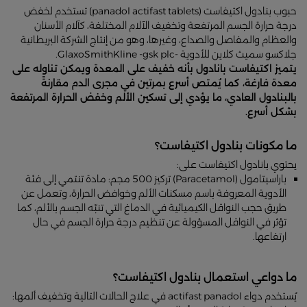
حبوب بنادول اكتيفاست (panadol actifast tablets) تستخدم لخفض
درجة حرارة الجسم المرتفعة وتخفيف الآلام المختلفة، كآلام الأسنان
والعظام والمفاصل والصداع، وغيرها، وهو من إنتاج الشركة البريطانية
جلاكسو سميث كلاين للأدوية -GlaxoSmithKline -gsk plc.
يتميز اكتيفاست بانادول بأنه خفيف على المعدة ويمكن تناوله على
معدة فارغة، كما يُمتص أسرع بمرتين في مجرى الدم مقارنةً
بالبنادول العادي، ما يؤدي إلى تسكين الألم وخفض الحرارة المرتفعة
بشكل أسرع.
ما مكونات بنادول اكتيفاست؟
يحتوي بانادول اكتيفاست على:
باراسيتامول (Paracetamol) تركيز 500 مجم: مادة تنتمي إلى فئة
الأدوية المعروفة باسم مسكنات الألم وخوافض الحرارة، وتعمل عن
طريق حجب النواقل الكيميائية في الدماغ التي تنبّه الجسم بالألم، كما
تؤثر في النواقل المسؤولة عن تنظيم درجة حرارة الجسم في حال
ارتفاعها.
ما دواعي استعمال بنادول اكتيفاست؟
يُستخدم دواء actifast panadol في علاج الحالات التالية وتخفيف ألمها: