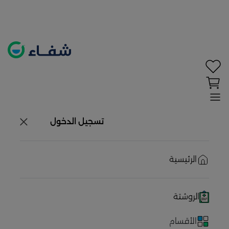
تحديد الموقع معطل. اضغط هنا لتفعيله قبل اختيار
المنتجات
حاليًا لا يوجد في شبكتنا صيدليات قريبه منك
تسجيل الدخول
الرئيسية
الروشتة
الأقسام