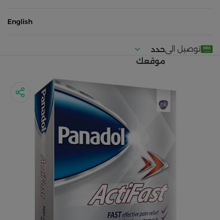
English
توصيل الى
حدد
موقعك