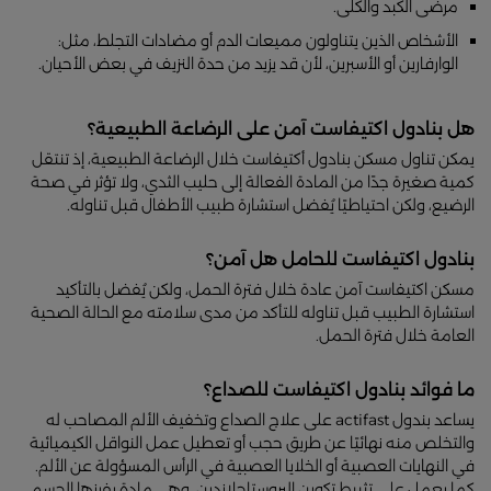
مرضى الكبد والكلى.
الأشخاص الذين يتناولون مميعات الدم أو مضادات التجلط، مثل:
الوارفارين أو الأسبرين، لأن قد يزيد من حدة النزيف في بعض الأحيان.
هل بنادول اكتيفاست آمن على الرضاعة الطبيعية؟
يمكن تناول مسكن بنادول أكتيفاست خلال الرضاعة الطبيعية، إذ تنتقل
كمية صغيرة جدًا من المادة الفعالة إلى حليب الثدي، ولا تؤثر في صحة
الرضيع، ولكن احتياطيًا يُفضل استشارة طبيب الأطفال قبل تناوله.
بنادول اكتيفاست للحامل هل آمن؟
مسكن اكتيفاست آمن عادة خلال فترة الحمل، ولكن يُفضل بالتأكيد
استشارة الطبيب قبل تناوله للتأكد من مدى سلامته مع الحالة الصحية
العامة خلال فترة الحمل.
ما فوائد بنادول اكتيفاست للصداع؟
يساعد بندول actifast على علاج الصداع وتخفيف الألم المصاحب له
والتخلص منه نهائيًا عن طريق حجب أو تعطيل عمل النواقل الكيميائية
في النهايات العصبية أو الخلايا العصبية في الرأس المسؤولة عن الألم.
كما يعمل على تثبيط تكوين البروستاجلاندين، وهي مادة يفرزها الجسم