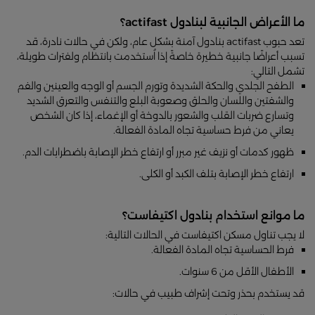
ما الأعراض الجانبية لبنادول actifast؟
تعد حبوب actifast بنادول آمنة بشكل عام، ولكن في حالات نادرة، قد
تسبب أعراضًا جانبية خطيرة خاصةً إذا اُستخدمت بانتظام ولفترات طويلة،
تشمل التالي:
الطفح الجلدي والحكة الشديدة وتورم الجسم أو الوجه والعينين والفم
والشفتين واللسان والحلق وصعوبة البلع والتنفس والتعرق الشديد
وتسارع ضربات القلب والشعور بالدوخة أو الإغماء، إذا كان الشخص
يعاني من فرط حساسية تجاه المادة الفعالة.
ظهور كدمات أو نزيف غير مبرر أو ارتفاع خطر الإصابة باضطرابات الدم.
ارتفاع خطر الإصابة بتلف الكبد أو الكلى.
ما موانع استخدام بنادول اكتيفاست؟
لا يجب تناول مسكن اكتيفاست في الحالات التالية:
فرط الحساسية تجاه المادة الفعالة.
الأطفال الأقل من 6 سنوات.
قد يستخدم بحذر وتحت إشراف طبيب في حالات: