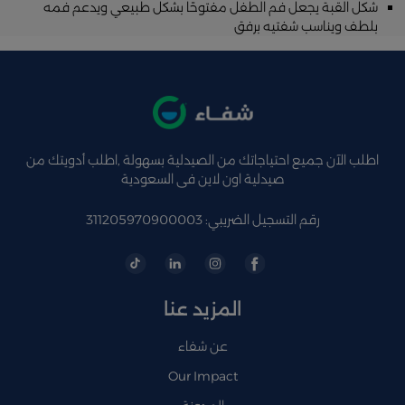
شكل القبة يجعل فم الطفل مفتوحًا بشكل طبيعي ويدعم فمه
بلطف ويناسب شفتيه برفق
اطلب الآن جميع احتياجاتك من الصيدلية بسهولة ,اطلب أدويتك من
صيدلية اون لاين فى السعودية
رقم التسجيل الضريبي: 311205970900003
المزيد عنا
عن شفاء
Our Impact