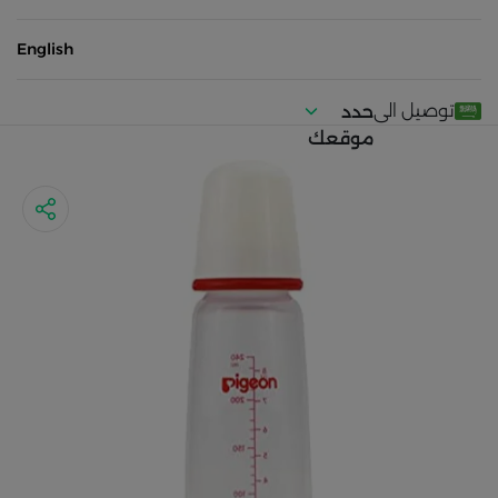
English
توصيل الى
حدد
موقعك