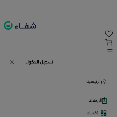
تحديد الموقع معطل. اضغط هنا لتفعيله قبل اختيار
المنتجات
حاليًا لا يوجد في شبكتنا صيدليات قريبه منك
تسجيل الدخول
الرئيسية
الروشتة
الأقسام