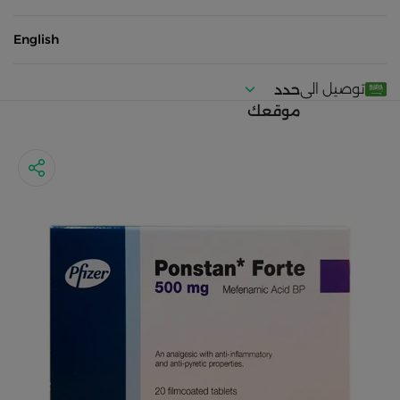
English
توصيل الى
حدد
موقعك