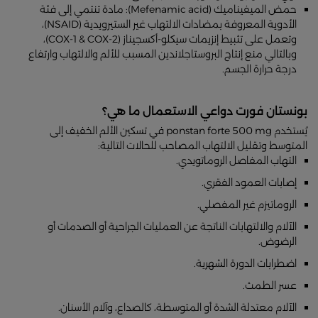
حمض الميفيناميك (Mefenamic acid): مادة تنتمي إلى فئة
الأدوية المعروفة بمضادات الالتهاب غير الستيرويدية (NSAID)،
وتعمل على تثبيط إنزيمات سيكلو-أكسجيناز (COX-1 & COX-2)،
وبالتالي منع إنتاج البروستاجلاندين المسبب للألم والالتهاب وارتفاع
درجة حرارة الجسم.
بونستان فورت دواعي الاستعمال ما هي؟
يُستخدم ponstan forte 500 mg في تسكين الألم الخفيف إلى
المتوسط وتقليل الالتهاب المصاحب للحالات التالية:
التهاب المفاصل الروماتويدي.
إصابات العمود الفقري.
الروماتيزم غير المفصلي.
الآلام والالتهابات الناتجة عن العمليات الجراحية أو الصدمات أو
الرضوض.
اضطرابات الدورة الشهرية.
عسر الطمث.
الآلام معتدلة الشدة أو المتوسطة، كالصداع، وآلام الأسنان.