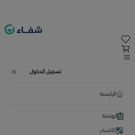
تحديد الموقع معطل. اضغط هنا لتفعيله قبل اختيار
المنتجات
حاليًا لا يوجد في شبكتنا صيدليات قريبه منك
تسجيل الدخول
الرئيسية
الروشتة
الأقسام