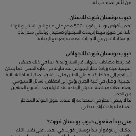
من الألم المصاحب له.
حبوب بونستان فورت للاسنان
تعمل أقراص بوستان فورت 500 مجم على علاج آلام الأسنان والتهابات
اللثة عن طريق تثبيط إنزيمات السيكلوأوكسجيناز، وبالتالي منع إنتاج
البروستاجلاندين في النهايات العصبية وموقع الإصابة.
حبوب بونستان فورت للاجهاض
قد ترتبط مضادات الالتهاب غير الستيروئيدية، بما في ذلك حمض
الميفيناميك بزيادة خطر الإجهاض عند تناوله في بداية الحمل، كما يمكن
أن يؤدي إلى مخاطر كبيرة على الجنين مثل الإغلاق المبكر للقناة الشريانية
الجنينية، وخلل في كلية الجنين يؤدي إلى انخفاض السائل الأمنيوسي،
ومضاعفات محتملة لحديثي الولادة عند تناوله بعد الأسبوع العشرين
من الحمل.
لذا لا ينبغي النظر في استخدامه إلا عندما تفوق الفوائد المخاطر
المحتملة وتحت إشراف طبي.
متى يبدأ مفعول حبوب بونستان فورت؟
يمكنك أن تتوقع أن يبدأ بونستان فورت في العمل على تقليل الألم