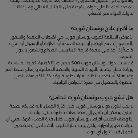
والالتهاب في غضون ساعة إلى 4 ساعات بعد تناوله. قد يختلف الوقت
المحدد اعتمادًا على عوامل فردية مثل التمثيل الغذائي وما إذا كنت
تناولت الدواء مع الطعام.
ما أضرار علاج بونستان فورت؟
الأعراض الشائعة لحبوب بونستان فورت هي اضطراب المعدة والشعور
بألم فيها أو عسر الهضم أو حرقة المعدة أو الغازات أو الإسهال أو القيء
خاصةً إذا أُخذ على معدة فارغة، كما يسبب الصداع والشعور بالدوار
الخفيف.
قد يسبب دواء بونستان فورت 500 مجم أضرارًا خطيرة، كفرط الحساسية
وزيادة خطر الإصابة بالنوبات القلبية والسكتة الدماغية وارتفاع ضغط الدم
وغيرها إذا اُستخدم بانتظام لفترات طويلة، وقد ذكرنا لكم هذه الأضرار
الخطيرة بالتفصيل في فقرة الأعراض الجانبية.
هل تنفع حبوب بونستان فورت للحامل؟
لا يجب تناول دواء بونستان فورت خلال فترة الحمل، لأنه قد يضر بصحة
الجنين ويمكن أن يؤدي إلى مضاعفات خطيرة خلال الولادة.
إذا وصف الطبيب أقراص بونستان فورت خلال فترة الحمل، فهذا يعني أن
فوائده تفوق أضراره، ولكن يجب إخبار الطبيب بأنك حامل أو تخططين
للحمل قبل تناول أي دواء.