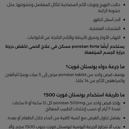
حالات التهيج ونوبات الألم المصاحبة لتآكل المفاصل وخشونتها، مثل:
خشونة الركبة.
آلام أسفل الظهر.
التشنجات العضلية.
التهاب الأوتار وتمزق الأربطة والآلام الناتجة عن الالتواءات.
يستخدم أيضًا ponstan forte مسكن في علاج الحمى (خفض درجة
حرارة الجسم المرتفعة).
ما جرعة دواء بونستان فورت؟
يوصف قرص واحد من ponstan tablet مرتين إلى 3 مرات يوميًا للبالغين
والمراهقين الأكبر من 14 عامًا.
ما طريقة استخدام بونستان فورت 500؟
يؤخذ قرص واحد من ponstan 500mg كل 12 ساعة أو 8 ساعات
لمدة 7 أيام أو حسب إرشادات الطبيب المعالج.
يفضل تناول القرص مع كمية كافية من الماء خلال الطعام أو بعده.
يجب ألا تتجاوز الجرعة اليومية لبونستان فورت حبوب 1500 مجم، وألا