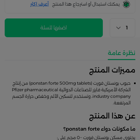
يمكنك استبدال أو استرجاع هذا المنتج
أعرف اكثر
اضفها للسلة
نظرة عامة
مميزات المنتج
حبوب بونستان فورت (ponstan forte 500mg tablets) من إنتاج
الشركة الأمريكية فايزر للصناعات الدوائية Pfizer pharmaceutical
industry company، وتستخدم لتسكين الألم وخفض حرارة الجسم
المرتفعة.
عن هذا المنتج
ما مكونات دواء ponstan forte؟
يحتوي مسكن بونستان فورت ٥٠٠ مجم على: