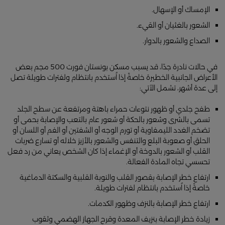
الإمساك أو الإسهال.
الشعور بالغثيان أو القيء.
الصداع والشعور بالدوار.
في حالات نادرة جدًا، قد يسبب مسكن بونستان فورت 500 مجم بعض
الأعراض الجانبية الخطيرة خاصةً إذا اُستخدم بانتظام ولفترات طويلة تصل
إلى عدة أشهر، تشمل الآتي:
طفح جلدي أو ظهور نتوءات حمراء باهتة ومرتفعة عن سطح الجلد
تسمى بالشرى وشعور بالحكة أو شعور عام بالتعب والإصابة بحمى أو
تضخم الغدد الليمفاوية أو تورم الوجه أو الشفتين أو الفم أو اللسان أو
الحلق أو صعوبة البلع والتنفس والشعور بالأزيز خلاله أو تسارع ضربات
القلب أو الشعور بالدوخة أو الإغماء إذا كان الشخص يعاني من رد فعل
تحسسي تجاه المادة الفعالة.
ارتفاع خطر الإصابة بقصور القلب والنوبة القلبية والسكتة الدماغية
خاصةً إذا اُستخدم بانتظام لفترات طويلة.
ارتفاع خطر الإصابة بالنزف وظهور الكدمات.
زيادة خطر الإصابة بنزيف المعدة وقرح الجهاز الهضمي وثقوب