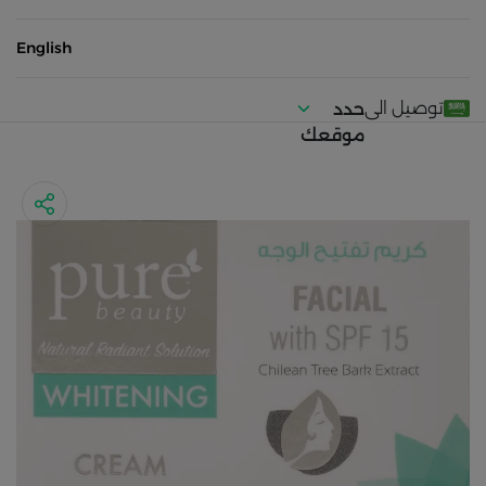
English
توصيل الى
حدد
موقعك