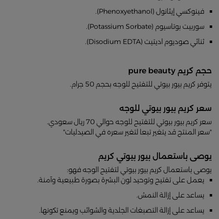
فينوكسي إيثانول (Phenoxyethanol).
سوربيت بوتاسيوم (Potassium Sorbate).
ثنائي صوديوم اديتيت (Disodium EDTA).
حجم كريم pure beauty
يتوفر كريم بيور بيوتي للتفتيح للوجه بحجم 50 جرام.
سعر كريم بيور بيوتي للوجه
سعر كريم بيور بيوتي للتفتيح للوجه حوالي 70 ريال سعودي.
"سعر المنتج قد يتغير تبعا لتغير سعره في الصيدليات"
يوصى باستعمال بيور بيوتي كريم
يوصى باستعمال كريم بيور بيوتي لتفتيح الوجه فهو:
يعمل على تفتيح وتوحيد لون البشرة بصورة طبيعية وآمنة.
يساعد على إزالة النمش.
يساعد على إزالة التصبغات الجلدية والشوائب ويمنع تكونها.