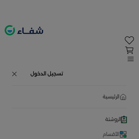
تحديد الموقع معطل. اضغط هنا لتفعيله قبل اختيار
المنتجات
حاليًا لا يوجد في شبكتنا صيدليات قريبه منك
تسجيل الدخول
الرئيسية
الروشتة
الأقسام