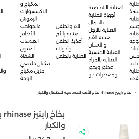
ناية
المكياج و
العناية الشخصية
بشرة
الاكسسوارات
ال
أجهزة العناية
ناية
الرموش
بالجمال
جسم
الأم والطفل
والحواجب
العناية بالرجل
ناية
العناية بالأم
الأظافر
العنايه الفم
لوجه
أغذية الطفل
العدسات
والأسنان
يات
وأدواته
العيون
العناية الجنسية
مس
العناية بالطفل
الشفاة
ا
العناية بالمرأة
باليد
مكياج طبيعي
عطور وبخور
ناية
مزيل مكياج
وال
ومعطرات جو
لقدم
الوجة
بخاخ راينيز rhinase بخاخ الأنف للحساسية للاطفال والكبار
بخ
والكبار