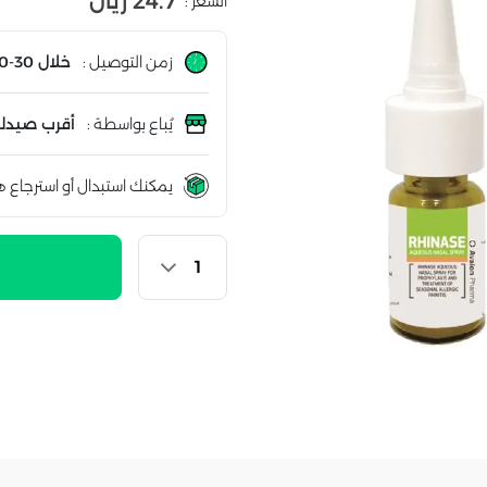
24.7 ريال
السعر :
زمن التوصيل :
خلال 30-60 دقيقة
يُباع بواسطة :
أقرب صيدلي
يمكنك استبدال أو استرجاع ه