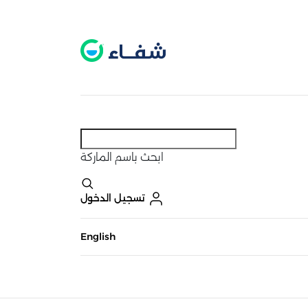
عطل. اضغط هنا لتفعيله قبل اختيار المنتجات
حاليًا لا يوجد في شبكتنا صيدليات قريبه منك
ابحث
باسم الماركة
تسجيل الدخول
English