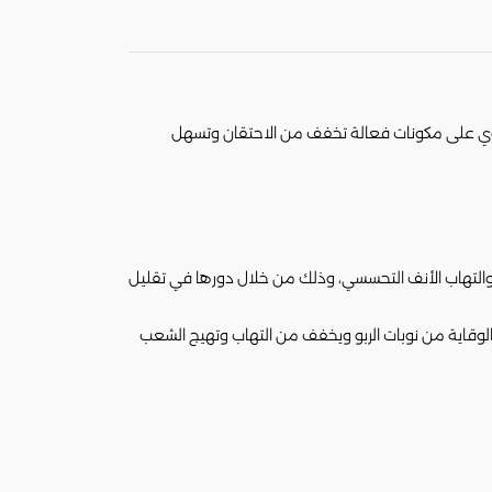
ت البرد؛ إذ يحتوي على مكونات فعالة تخفف من الاحتقان وتسهل
بيونات (fluticasone propionate) والتي لها دور في علاج احتقان والتهاب الأنف التحسسي، وذلك من خلال دورها في تقليل
لوقاية من نوبات الربو ويخفف من التهاب وتهيج الشعب