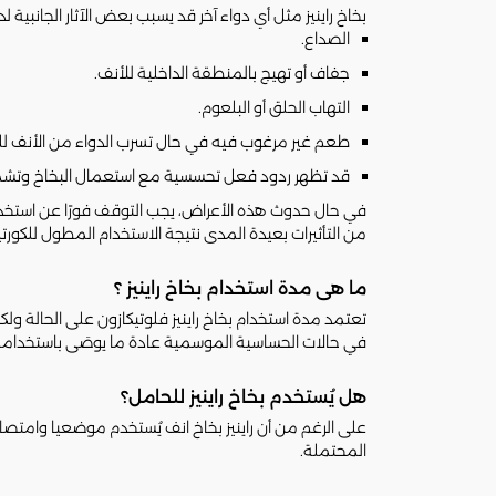
بخاخ راينيز مثل أي دواء آخر قد يسبب بعض الآثار الجانبي
الصداع.
جفاف أو تهيج بالمنطقة الداخلية للأنف.
التهاب الحلق أو البلعوم.
طعم غير مرغوب فيه في حال تسرب الدواء من الأنف لل
قد تظهر ردود فعل تحسسية مع استعمال البخاخ وتشمل
في حال حدوث هذه الأعراض، يجب التوقف فورًا عن استخدام
من التأثيرات بعيدة المدى نتيجة الاستخدام المطول للكورت
ما هى مدة استخدام بخاخ راينيز ؟
تعتمد مدة استخدام بخاخ راينيز فلوتيكازون على الحالة ول
في حالات الحساسية الموسمية عادة ما يوصَى باستخدامه م
هل يُستخدم بخاخ راينيز للحامل؟
على الرغم من أن راينيز بخاخ انف يُستخدم موضعيا وامتصاص
المحتملة.