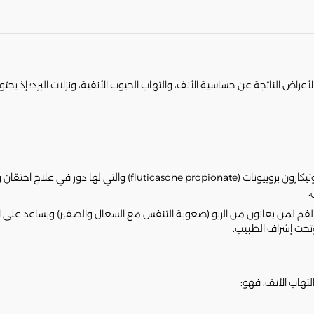
rhinas) هو بخاخ أنفي لعلاج الأعراض الناتجة عن حساسية الأنف، والتهاب الجيوب الأنفية، ونزلا
يحتوي بخاخ راينيز على أحد الكورتيكوستيرويدات وهي فلوتيكازون برو
.
لفم لمن يعانون من الربو (صعوبة التنفس مع السعال والصفير) ويساعد على ا
تحت إشراف الطبيب.