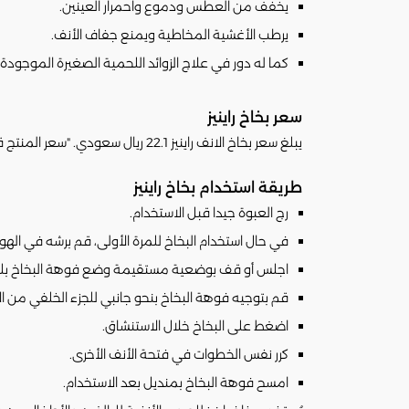
يخفف من العطس ودموع واحمرار العينين.
يرطب الأغشية المخاطية ويمنع جفاف الأنف.
كما له دور في علاج الزوائد اللحمية الصغيرة الموجودة 
سعر بخاخ راينيز
يبلغ سعر بخاخ الانف راينيز 22.1 ريال سعودي. "سعر المنتج قد يتغير تبعا لتغير سعره في الصيدليات"
طريقة استخدام بخاخ راينيز
رج العبوة جيدا قبل الاستخدام.
في حال استخدام البخاخ للمرة الأولى، قم برشه في الهوا
اجلس أو قف بوضعية مستقيمة وضع فوهة البخاخ بلطف ف
قم بتوجيه فوهة البخاخ بنحو جانبي للجزء الخلفي من ال
اضغط على البخاخ خلال الاستنشاق.
كرر نفس الخطوات في فتحة الأنف الأخرى.
امسح فوهة البخاخ بمنديل بعد الاستخدام.