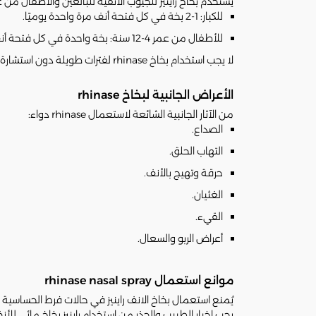
يُستخدم بخاخ راينيز للجيوب الأنفية للبالغين والأطفال من عمر 4 سنوات حسب إرشادات الطبيب، وتكون الجرعة عادة ك
للكبار: 1-2 بخة في كل فتحة أنف مرة واحدة يوميًا.
للأطفال من عمر 4-12 سنة: بخة واحدة في كل فتحة أنف مرة واحدة يوميًا.
لا يجب استخدام بخاخ rhinase لفترات طويلة دون استشارة الطبيب في حالة استمرار أو تفاقم الأعراض.
الأعراض الجانبية لبخاخ rhinase
من الآثار الجانبية الشائعة لاستعمال rhinase دواء:
الصداع.
التهاب الحلق.
حرقة وتهيج بالأنف.
الغثيان.
القيء.
أعراض الربو والسعال.
موانع استعمال rhinase nasal spray
يُمنع استعمال بخاخ الانف راينيز في حالات فرط الحساسية ت
يجب إخبار الطبيب والحذر من استخدام راينيز بخاخ مائي للأنف