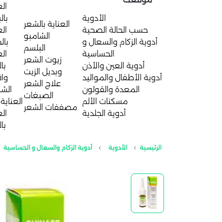
الع
الأدوية
بال
العناية بالشعر
حسب الحالة الصحية
الع
الشامبو
أدوية الزكام والسعال و
بال
البلسم
الحساسية
الع
زيوت الشعر
أدوية العين والأذن
با
وبديل الزيت
أدوية الأطفال والمواليد
واق
علاج الشعر
المعدة والقولون
الش
الصبغات
مسكنات الألم
العناية 
مصففات الشعر
أدوية الجلدية
الع
با
الرئيسية
الأدوية
أدوية الزكام والسعال و الحساسية