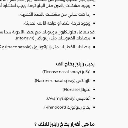
وجود مشكلات بالعين مثل الجلوكوما، ويجب استشارة أخ
إذا كنت تعاني من مشكلات بالغدة الكظرية.
وجود قرحة الأنف أو جراحة الأنف الحديثة.
قد يتفاعل فلوتيكازون بروبيونات مع بعض الأدوية مما يسبب 
مضادات الفيروسات مثل ريتونافير (ritonavir).
مضادات الفطريات مثل إيتراكونازول (itraconazole) و كيتوكونازول (ketoconazole).
بديل راينيز بخاخ انف
تيكنيز (Ticnase nasal spray).
نازونكس (Nasonex nasal spray).
فلوناز (Flonase).
أفاميس (Avamys spray).
بخاخ رينوكورت (Rhinocort).
ما هى أضرار بخاخ راينيز للانف ؟