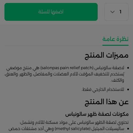
اضفها للسلة
نظرة عامة
مميزات المنتج
لاصقة سالونباس (salonpas pain relief patch) هي منتج موضعي
يُستخدم للتخفيف المؤقت لآلام العضلات والمفاصل، والظهر، والعنق،
والكتف.
للاستخدام الخارجي فقط.
عن هذا المنتج
مكونات لصقة ظهر سالونباس
تحتوي لصقة الظهر سالونباس على مواد مسكنة للآلام وتشمل:
ساليسيلات الميثيل (methyl salicylate) وهي أحد مشتقات حمض