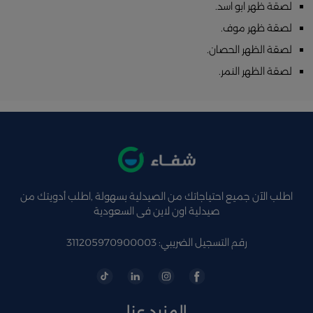
لصقة ظهر ابو اسد.
لصقة ظهر موف.
لصقة الظهر الحصان.
لصقة الظهر النمر.
اطلب الآن جميع احتياجاتك من الصيدلية بسهولة ,اطلب أدويتك من
صيدلية اون لاين فى السعودية
رقم التسجيل الضريبي: 311205970900003
المزيد عنا