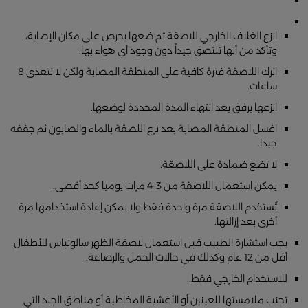
انزع الغلاف الخارجي للاصقة ثم ضعها بحرص على مكان الإصابة،
وتأكد من أنها تلتصق جيداً دون وجود أي هواء بها.
اترك اللاصقة فترة كافية على المنطقة المصابة ولكن لا تتعدى 8
ساعات.
انزعها برفق بعد انتهاء المدة المحددة لوضعها.
اغسل المنطقة المصابة بعد نزع اللصقة بالماء والصابون ثم جففه
جيدا.
لا تضع ضمادة على اللاصقة.
يمكن استعمال اللاصقة من 3-4 مرات يوميا كحد أقصى.
تُستخدم اللاصقة مرة واحدة فقط ولا يمكن إعادة استخدامها مرة
أخرى بعد إزالتها.
يجب استشارة الطبيب قبل استعمال لاصقة الظهر سالونباس للأطفال
أقل من 12 عام وكذلك في حالات الحمل والرضاعة.
للاستخدام الخارجي فقط.
تجنب ملامستها للعينين أو الأغشية المخاطية أو مناطق الجلد التي