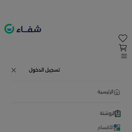
تحديد الموقع معطل. اضغط هنا لتفعيله قبل اختيار
المنتجات
حاليًا لا يوجد في شبكتنا صيدليات قريبه منك
تسجيل الدخول
الرئيسية
الروشتة
الأقسام