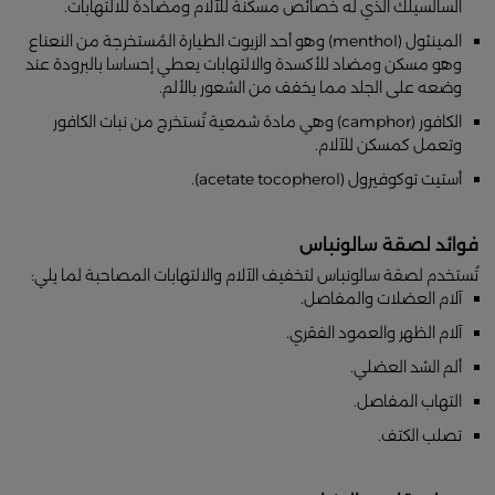
السالسيلك الذي له خصائص مسكنة للآلام ومضادة للالتهابات.
المينثول (menthol) وهو أحد الزيوت الطيارة المُستخرجة من النعناع
وهو مسكن ومضاد للأكسدة والالتهابات يعطي إحساسا بالبرودة عند
وضعه على الجلد مما يخفف من الشعور بالألم.
الكافور (camphor) وهي مادة شمعية تُستخرج من نبات الكافور
وتعمل كمسكن للآلام.
أستيت توكوفيرول (acetate tocopherol).
فوائد لصقة سالونباس
تُستخدم لصقة سالونباس لتخفيف الآلام والالتهابات المصاحبة لما يلي:
آلام العضلات والمفاصل.
آلام الظهر والعمود الفقري.
ألم الشد العضلي.
التهاب المفاصل.
تصلب الكتف.