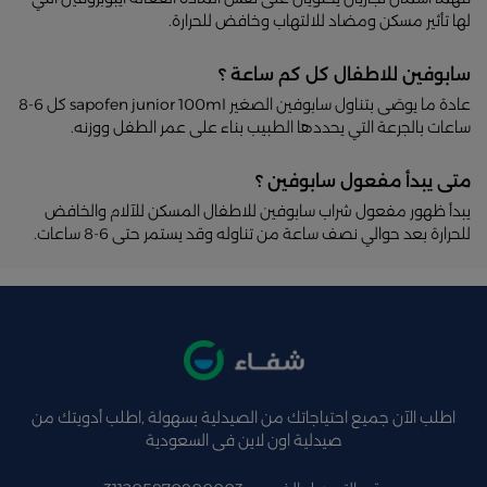
لها تأثير مسكن ومضاد للالتهاب وخافض للحرارة.
سابوفين للاطفال كل كم ساعة ؟
عادة ما يوصَى بتناول سابوفين الصغير sapofen junior 100ml كل 6-8
ساعات بالجرعة التي يحددها الطبيب بناء على عمر الطفل ووزنه.
متى يبدأ مفعول سابوفين ؟
يبدأ ظهور مفعول شراب سابوفين للاطفال المسكن للآلام والخافض
للحرارة بعد حوالي نصف ساعة من تناوله وقد يستمر حتى 6-8 ساعات.
اطلب الآن جميع احتياجاتك من الصيدلية بسهولة ,اطلب أدويتك من
صيدلية اون لاين فى السعودية