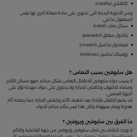
كاتافلاي (catafly).
ومن الأدوية البديلة التي تحتوي على مادة فعالة أخرى لها نفس
المفعول ما يلي:
سيتال شراب (cetal).
بانادول معلق (panadol).
فيفادول تحاميل (vivadol).
روفيناك تحاميل (rofenac).
هل سابوفين يسبب النعاس ؟
لا يسبب دواء سابوفين للاطفال النعاس بشكل مباشر، فهو مسكن للآلام
ومضاد للالتهاب وخافض للحرارة ولا يحتوي على مواد مهدئة تؤثر على
الجهاز العصبي.
قد يشعر الطفل بالراحة بعد تخفيف الألم وخفض الحرارة مما يجعله أكثر
هدوءًا وينام بسهولة ولكن هذا ليس بتأثير مباشر للدواء.
ما الفرق بين سابوفين وبروفين ؟
لا يوجد اختلاف بين شراب سابوفين وبروفين من جهة الفاعلية والتأثير،
فهما اسمان تجاريان يحتويان على نفس المادة الفعالة ايبوبروفين التي