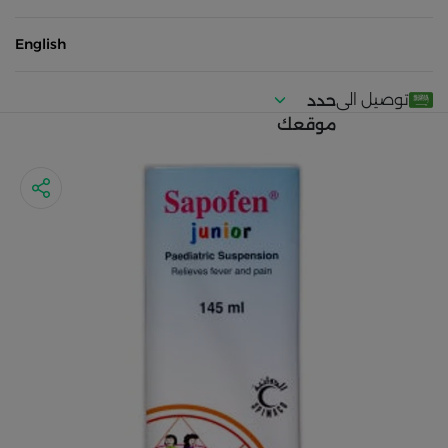
English
توصيل الى
حدد
موقعك