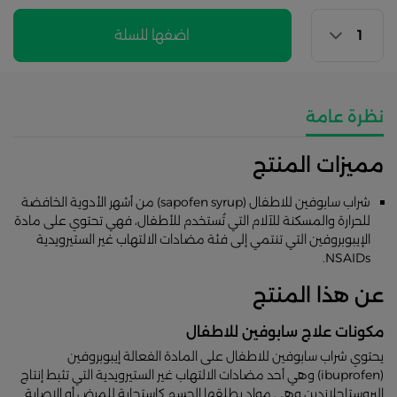
اضفها للسلة
نظرة عامة
مميزات المنتج
شراب سابوفين للاطفال (sapofen syrup) من أشهر الأدوية الخافضة
للحرارة والمسكنة للآلام التي تُستخدم للأطفال، فهي تحتوي على مادة
الإيبوبروفين التي تنتمي إلى فئة مضادات الالتهاب غير الستيرويدية
NSAIDs.
عن هذا المنتج
مكونات علاج سابوفين للاطفال
يحتوي شراب سابوفين للاطفال على المادة الفعالة إيبوبروفين
(ibuprofen) وهي أحد مضادات الالتهاب غير الستيرويدية التي تثبط إنتاج
البروستاجلاندين وهي مواد يطلقها الجسم كاستجابة للمرض أو الإصابة