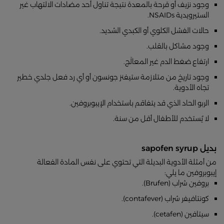
وجود نزيف أو قرحة بالمعدة نتيجة تناول أحد مضادات الالتهاب غير
الستيرويدية NSAIDs.
حالات الفشل الكلوي أو الكبدي الشديد.
وجود مشاكل بالقلب.
ارتفاع ضغط الدم غير المعالَج.
وجود تاريخ من متلازمة ستيفنز جونسون أو أي رد فعل جلدي خطير
تجاه الأدوية.
الربو الحاد الذي قد يتفاقم باستخدام الإيبوبروفين.
لا يُستخدم للأطفال أقل من سنة.
بديل sapofen syrup
من أمثلة الأدوية البديلة التي تحتوي على نفس المادة الفعالة
إيبوبروفين ما يلي:
بروفين شراب (Brufen).
كونتافيفر شراب (contafever).
سيتافين (cetafen).