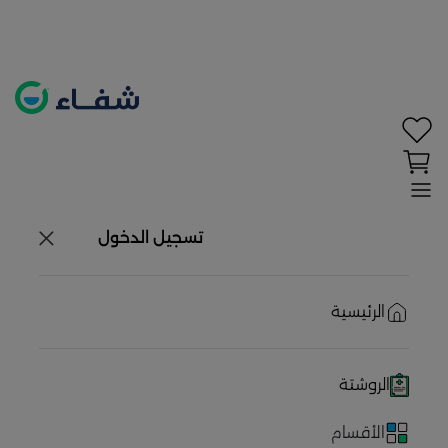
تحديد الموقع معطل. اضغط هنا لتفعيله قبل اختيار
المنتجات
حاليًا لا يوجد في شبكتنا صيدليات قريبه منك
تسجيل الدخول
الرئيسية
الروشتة
الأقسام