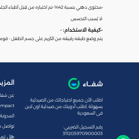
•محتوى دهني بنسبة 42% •تم اختباره من قِبَل أطباء الجلدية
•لا يُسبب التحسس
•كيفية الاستخدام: -
يتم وضع طبقه رقيقه من الكريم على جسم الطفل - قوم
المزيد
عن شفا
اطلب الآن جميع احتياجاتك من الصيدلية
Impact
بسهولة ,اطلب أدويتك من صيدلية اون لاين
فى السعودية
المدونة
تواصل م
رقم التسجيل الضريبي:
311205970900003
هل تمل