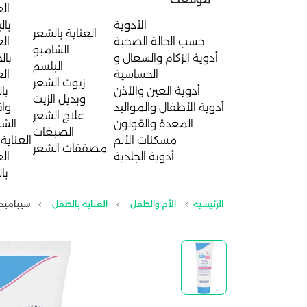
الع
الأدوية
بال
العناية بالشعر
حسب الحالة الصحية
الع
الشامبو
أدوية الزكام والسعال و
بال
البلسم
الحساسية
الع
زيوت الشعر
أدوية العين والأذن
با
وبديل الزيت
أدوية الأطفال والمواليد
واق
علاج الشعر
المعدة والقولون
الش
الصبغات
مسكنات الألم
العناية 
مصففات الشعر
أدوية الجلدية
الع
با
الرئيسية
الأم والطفل
العناية بالطفل
سيباميد كر