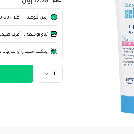
17.25 ريال
السعر :
زمن التوصيل :
خلال 30-60 دقيقة
يُباع بواسطة :
أقرب صيدلي
يمكنك استبدال أو استرجاع ه