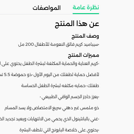
نظرة عامة
المواصفات
عن هذا المنتج
وصف المنتج
•سيباميد كريم فائق النعومة للأطفال 200 مل
مميزات المنتج
•كريم العناية والحماية المكثفة لبشرة الطفل يحتوي على ال
لأفضل حماية لطفلك من اليوم الأول •ذو حموضة 5.5 تساعد على تكوين الطبقة الحمضية لجلد
طفلك •حمايه مكثفه لبشرة الطفل الحساسة
•يعزز حاجز الجسم الواقي الطبيعي •
ذو ملمس غير دهني سريع الامتصاص ولا يسد المسام
•غني بالبانثينول الذي يحمي من الالتهابات ويعيد تجديد الخل
•يحتوي على خلاصة البابونج التي تلطف البشرة