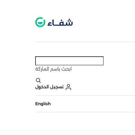
عطل. اضغط هنا لتفعيله قبل اختيار المنتجات
حاليًا لا يوجد في شبكتنا صيدليات قريبه منك
ابحث
باسم الماركة
تسجيل الدخول
English