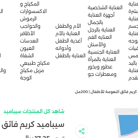
ناية
المكياج و
العناية الشخصية
بشرة
الاكسسوارات
ال
أجهزة العناية
ناية
الرموش
بالجمال
جسم
الأم والطفل
والحواجب
العناية بالرجل
ناية
العناية بالأم
الأظافر
العنايه الفم
لوجه
أغذية الطفل
العدسات
والأسنان
يات
وأدواته
العيون
العناية الجنسية
مس
العناية بالطفل
الشفاة
ا
العناية بالمرأة
باليد
مكياج طبيعي
عطور وبخور
ناية
مزيل مكياج
وال
ومعطرات جو
لقدم
الوجة
يم فائق النعومة للأطفال | 200مل
شاهد كل المنتجات سيباميد
سيباميد كريم فائق الن