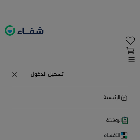
تحديد الموقع معطل. اضغط هنا لتفعيله قبل اختيار
المنتجات
حاليًا لا يوجد في شبكتنا صيدليات قريبه منك
تسجيل الدخول
الرئيسية
الروشتة
الأقسام