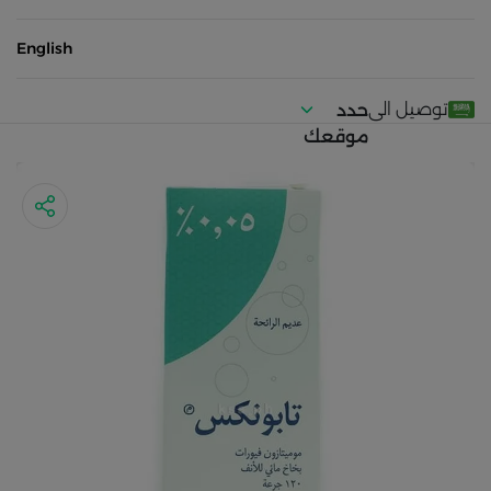
English
توصيل الى
حدد
موقعك