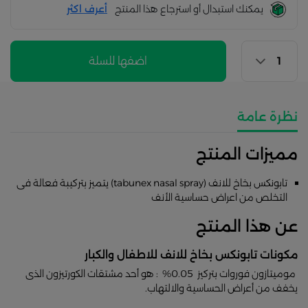
يمكنك استبدال أو استرجاع هذا المنتج
أعرف اكثر
اضفها للسلة
نظرة عامة
مميزات المنتج
تابونكس بخاخ للانف (tabunex nasal spray) يتميز بتركيبة فعالة فى
التخلص من اعراض حساسية الأنف
عن هذا المنتج
مكونات تابونكس بخاخ للانف للاطفال والكبار
موميتازون فوروات بتركيز 0.05% : هو أحد مشتقات الكورتيزون الذى
يخفف من أعراض الحساسية والالتهاب.