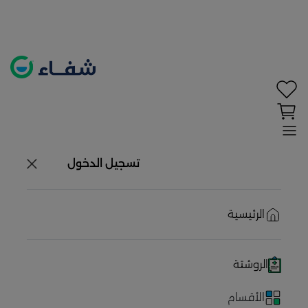
تحديد الموقع معطل. اضغط هنا لتفعيله قبل اختيار
المنتجات
حاليًا لا يوجد في شبكتنا صيدليات قريبه منك
تسجيل الدخول
الرئيسية
الروشتة
الأقسام