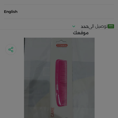
English
توصيل الى
حدد
موقعك