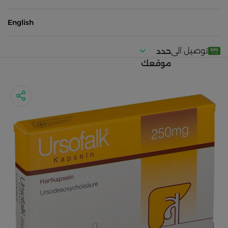
English
توصيل الى
حدد
موقعك