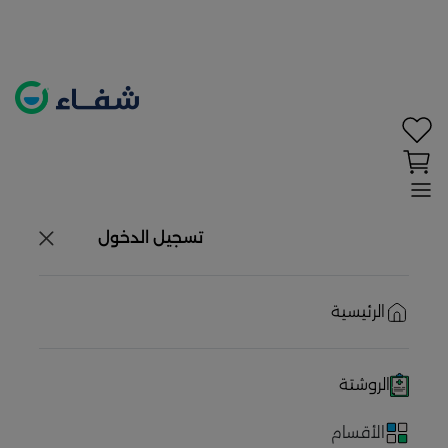
تحديد الموقع معطل. اضغط هنا لتفعيله قبل اختيار
المنتجات
حاليًا لا يوجد في شبكتنا صيدليات قريبه منك
تسجيل الدخول
الرئيسية
الروشتة
الأقسام