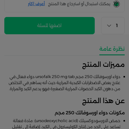
يمكنك استبدال أو استرجاع هذا المنتج
أعرف اكثر
اضفها للسلة
نظرة عامة
مميزات المنتج
دواء اورسوفالك 250 مجم ursofalk 250 mg tab دواء فعال في
علاج بعض الاضطرابات الكبدية المرارية حيث أنه يساهم في التخلص
من دهون الكبد الحصوات المرارية الصغيرة فهو يدعم الكبد والمرارة.
عن هذا المنتج
مكونات دواء اورسوفالك 250 مجم
حمض الاورسودوكسيلك (ursodeoxycholic acid): مادة فعالة
تساعد على الحد من إنتاج الكوليسترول في الكبد، إضافةً إلى تقليل