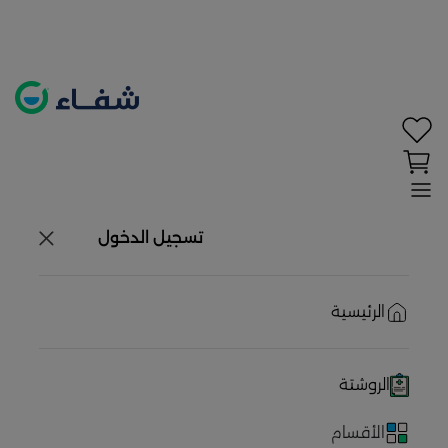
تحديد الموقع معطل. اضغط هنا لتفعيله قبل اختيار
المنتجات
حاليًا لا يوجد في شبكتنا صيدليات قريبه منك
تسجيل الدخول
الرئيسية
الروشتة
الأقسام