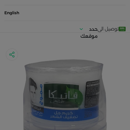
English
توصيل الى
حدد
موقعك