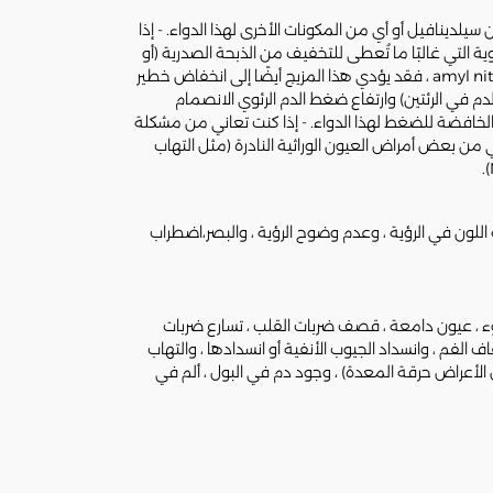
سيلدينافيل أو أي من المكونات الأخرى لهذا الدواء. - إذا
ة التي غالبًا ما تُعطى للتخفيف من الذبحة الصدرية (أو
"ألم الصدر"). إذا لم تكن متأكدًا ، اسأل طبيبك أو الصيدلي. - إذا كنت تستخدم أيًا من الأدوية المعروفة باسم مانح أكسيد النيتريك مثل amyl nitrite ، فقد يؤدي هذا المزيج أيضًا إلى انخفاض خطير
ئوي (أي ارتفاع ضغط الدم في الرئتين) وارتفاع ضغط الدم الرئوي الانصمام
مثبطات PDE5 ، المماثله لهذا الدواء ، تزيد من التأثيرات الخافضة للضغط لهذا الدواء. - إذا كنت تعاني من مشكلة
ي من بعض أمراض العيون الوراثية النادرة (مثل التهاب
اللون في الرؤية ، وعدم وضوح الرؤية ، والبصر،اضطراب
ء ، عيون دامعة ، قصف ضربات القلب ، تسارع ضربات
الفم ، وانسداد الجيوب الأنفية أو انسدادها ، والتهاب
الأعراض حرقة المعدة) ، وجود دم في البول ، ألم في