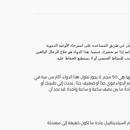
 الفعالة sildenafil التي تنتمي إلى مجموعة الأدوية المسماة، مثبطات الفوسفوديستيراز من النوع 5 (PDE5). وهو يعمل عن طريق المساعدة على استرخاء الأوعية الدموية
إذا تم تحفيزك جنسيا. هذا الدواء هو علاج للرجال البالغين
ب للنشاط الجنسي أو لا يستطيع الحفاظ عليه.
احرص دائمًا على تناول هذا الدواء تمامًا كما أخبرك طبيبك أو الصيدلي. استشر طبيبك أو الصيدلي إذا لم تكن متأكدا. جرعة البدء الموصى بها هي 50 مجم. لا يجوز تناول هذا الدواء أكثر من مرة في
 الدواء قوي جدًا أو ضعيف جدًا ، تحدث إلى طبيبك أو
ةً ما بين نصف ساعة و ساعة واحدة. قد تجد أن
خدام السيلدينافيل عادة ما تكون خفيفة إلى معتدلة