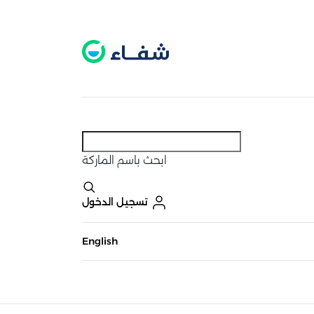
عطل. اضغط هنا لتفعيله قبل اختيار المنتجات
حاليًا لا يوجد في شبكتنا صيدليات قريبه منك
ابحث
باسم الماركة
تسجيل الدخول
English