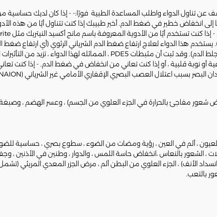
توقف عن تناول الدواء واطلب المساعدة الطبية فورًا:- - إذا كان لديك حساسية من 
 إلى انخفاض خطير في ضغط الدم. أخبر طبيبك إذا كنت تتناول أيًا من هذه الأدوي
ي ضغط الدم لديك. - إذا كنت تتناول دواء ( riociguat). يستخدم هذا الدواء لعلاج ارتفاع ضغط الدم الشرياني الر
الخثاري المزمن (أي ارتفاع ضغط الدم في الرئتين نتيجة تجلط الدم). وقد ثبت أن 
غية أو نوبة قلبية ، أو إذا كنت تعاني من انخفاض في ضغط الدم. - إذا كنت تعان
لبصر بسبب اعتلال العصب البصري الإقفاري الأمامي غير الشرياني (NAION).
أعراض شعور مفاجئ بالحرارة في الجزء العلوي من الجسم) ، وعسر الهضم ، وصبغة 
ارالعيون ، ألم في العين ، رؤية ومضات من الضوء ، سطوع بصري ، حساسية للضو
ت ، الشعور بالنعاس ،انخفاض حاسة اللمس ، والدوار ، وطنين في الأذنين ، وجفاف 
اد الأنف) ، الجزء العلوي من البطن ألم ، مرض الجزر المعدي المريئي (تشمل 
عور بالتعب.