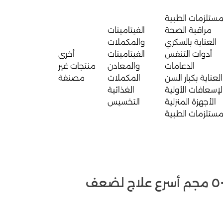
مستلزمات الطبية
مراقبة الصحة
الفيتامينات
العناية بالسكري
والمكملات
أدوات التنفس
الفيتامينات
أخرى
الدعامات
والمعادن
منتجات غير
العناية بكبار السن
المكملات
مصنفة
لإسعافات الأولية
الغذائية
الأجهزة المنزلية
التخسيس
مستلزمات الطبية
حبوب فياجرا للرجال ٥٠ مجم أسرع علاج لضعف