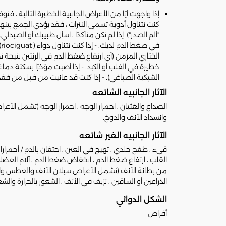
إذا واجهت أيًا من الأعراض الجانبية الخطيرة التالية ، ف
كنت تتناول أدوية تسمى النترات ، فقد يؤدي الجمع بينها
ف
خطيرة في القلب أو الكبد. - إذا أصبت مؤخرًا بسكتة دما
الشبكية الصباغي). - إذا كنت قد عانيت من قبل من فقدان ا
الآثار الجانبيه الشائعه
الصداع والغثيان ، احمرار الوجه ، احمرار الوجه (تشمل ال
وانسداد الأنف والدوخ.
الآثار الجانبيه الغير شائعه
قيء ، طفح جلدي ، تهيج في العين ، احتقان بالدم / أحمر
القلب ، ارتفاع ضغط الدم ، انخفاض ضغط الدم ، آلام العضلا
من بطانة الأنف (تشمل الأعراض سيلان الأنف والعطس وانسد
الذراعين أو الساقين ، نزيف في الأنف ، الشعور بالحرارة والش
الشكل الدوائي
أقراص