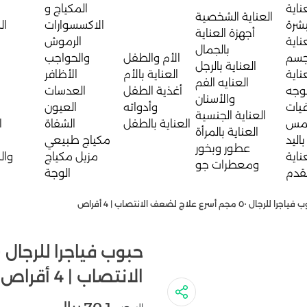
ناية
المكياج و
العناية الشخصية
بشرة
الاكسسوارات
ال
أجهزة العناية
ناية
الرموش
بالجمال
جسم
الأم والطفل
والحواجب
العناية بالرجل
ناية
العناية بالأم
الأظافر
العنايه الفم
لوجه
أغذية الطفل
العدسات
والأسنان
يات
وأدواته
العيون
العناية الجنسية
مس
العناية بالطفل
الشفاة
ا
العناية بالمرأة
باليد
مكياج طبيعي
عطور وبخور
ناية
مزيل مكياج
وال
ومعطرات جو
لقدم
الوجة
 للرجال ٥٠ مجم أسرع علاج لضعف الانتصاب | 4 أقراص
الانتصاب | 4 أقراص