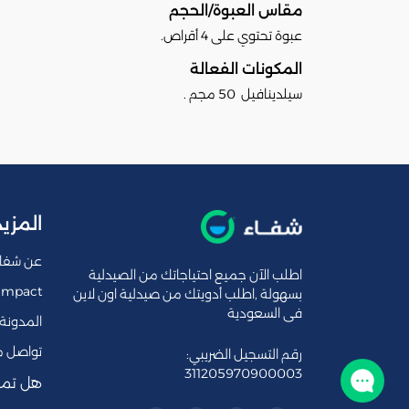
مقاس العبوة/الحجم
عبوة تحتوي على 4 أقراص.
المكونات الفعالة
سيلدينافيل 50 مجم .
المزيد
عن شفا
اطلب الآن جميع احتياجاتك من الصيدلية
Impact
بسهولة ,اطلب أدويتك من صيدلية اون لاين
فى السعودية
المدونة
تواصل م
رقم التسجيل الضريبي:
311205970900003
تواصل معنا
هل تمل