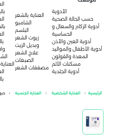
الع
الأدوية
بال
العناية بالشعر
حسب الحالة الصحية
الع
الشامبو
أدوية الزكام والسعال و
بال
البلسم
الحساسية
الع
زيوت الشعر
أدوية العين والأذن
با
وبديل الزيت
أدوية الأطفال والمواليد
واق
علاج الشعر
المعدة والقولون
الش
الصبغات
مسكنات الألم
العناية 
مصففات الشعر
أدوية الجلدية
الع
با
الرئيسية
العناية الشخصية
العناية الجنسية
حبوب فياجرا