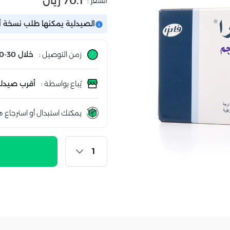
70.1 ريال
السعر :
الصيدلية يمكنها طلب نسخة أ
زمن التوصيل :
خلال 30-60 دقيقة
يُباع بواسطة :
أقرب صيدلي
يمكنك استبدال أو استرجاع ه