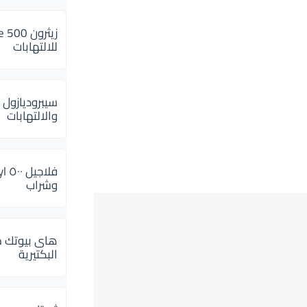
للالتهابات
سيبروديازول 
والالتهابات
وشراب
هاى بيوتك م
البكتيرية