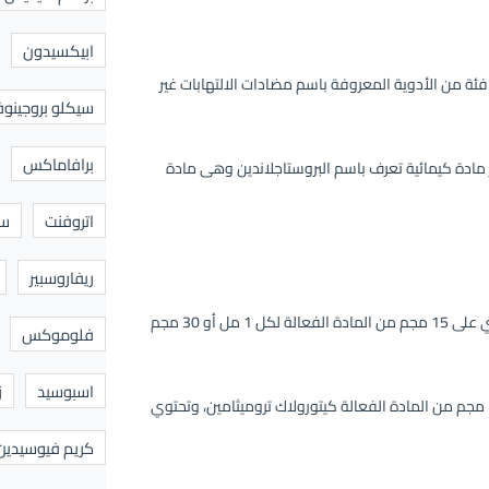
ابيكسيدون
فئة من الأدوية المعروفة باسم مضادات الالتهابات غير
سيكلو بروجينوف
برافاماكس
 مادة كيمائية تعرف باسم البروستاجلاندين وهى مادة
اتروفنت
سا
ريفاروسبير
: أمبولات للحقن العضلي أو الوريدي، تحتوي على 15 مجم من المادة الفعالة لكل 1 مل أو 30 مجم
فلوموكس
اسبوسيد
ز
أقراص بالفم يحتوي القرص الواحد على 10 مجم من المادة الفعالة كيتورولاك تروميثامين، وتحتوي
كريم فيوسيدين