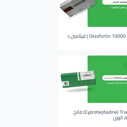
اوسوفورتين 10000 Ossofortin | فيتامين د
ترايكتين Cyproheptadine) Triactin) فاتح
 الوزن