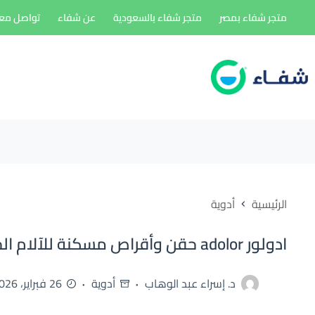
لتجاوز
متجر شفاء بمصر
متجر شفاء بالسعودية
عن شفاء
تواصل معن
لى
لمحتوى
الرئيسية
أدوية
ادولور adolor حقن وأقراص مسكنة للآلام الحادة
د. إسراء عبد الوهاب
أدوية
26 فبراير، 2026