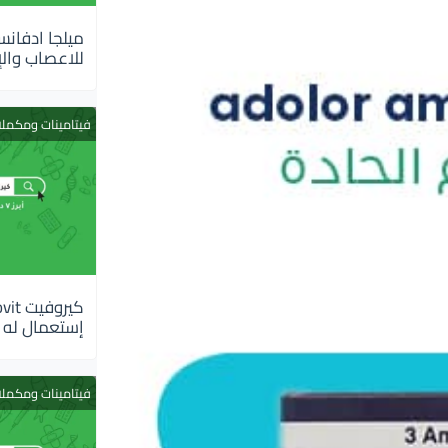
للاعصاب والإ
فيتامينات ومكمل
إستعمال له
فيتامينات ومكمل