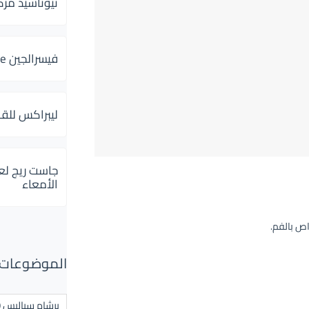
ثيوتاسيد مركب 600 و 300 لإلتهاب
فيسرالجين Visceralgine لآلام الجهاز الهضمى
ليبراكس للق
جاست ريج لع
الأمعاء
اص بالفم.
الموضوعات ال
برشام سياليس 20