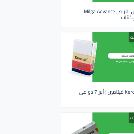
ميلجا ادفانس اقراص Milga Advance :
كتئاب
ات
كيروفيت Kerovit فيتامين | أبرز 7 دواعى
ات