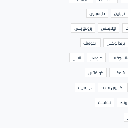
ترايتون
دايسينون
ا
اولابكس
برونتو بلس
بريدابوكس
ارموويك
نسوفيت
كلوسيز
انتنال
زيثروكان
كونفنتين
اركاليون فورت
ديبوفيت
يرتك
تلفاست