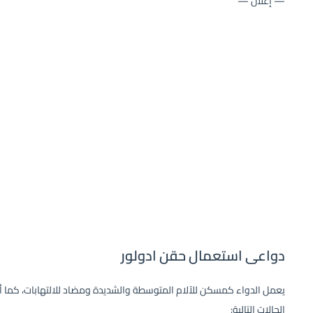
— إعلان —
دواعى استعمال حقن ادولور
يعمل الدواء كمسكن للآلام المتوسطة والشديدة ومضاد للالتهابات، كما أن
الحالات التالية: