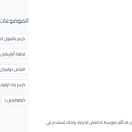
الموضوعات 
كريم بانثينول لل
قطرة أوتريفين ل
اقراص دوليبران
كريم زنك اوليف
كولوفيرين د
 له تأثير متوسط كخافض للحرارة، ولذلك يُستخدم في