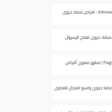
زيثرون 500 Xithrone : اقراص مضاد حيوى
:مضاد حيوى لعلاج الإسهال
فلاجيل ٥٠٠ Flagyl | مطهر معوي أقراص
ضاد حيوي واسع المجال للعدوى