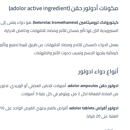
مكونات أدولور حقن (adolor active ingredient)
كيتورولاك تروميثامين (ketorolac tromethamine)
: هو دواء ينتمى إلى 
الستيرويدية التى لها تأثير مسكن للألم ومضاد للالتهابات وخافض للحرارة.
يعمل الدواء كمسكن للآلام ومضاد للالتهابات عن طريق تثبيط تصنيع وتأثير
كيمائية ينتجها الجسم وتسبب حدوث الألم والالتهابات.
أنواع دواء ادولور
ادولور حقن adolor ampoules
من المادة الفعالة لكل 2 مل، ويتوفر في كل علبة 3 أمبولات.
ادولور أقراص adolor tablets:
العلبة على 20 قرصًا.