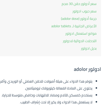
سعر أدولور حقن 30 مجم
سعر حبوب ادولور
جرعة أدولور (adolor dose)
الأعراض الجانبية لـ adolor tablets
موانع استعمال ادولور
التدخلات الدوائية لادولور
بديل ادولور
ادولور adolor
يتوفر هذا الدواء على هيئة أمبولات للحقن العضلي أو الوريدي وأقر
يحتوي على المادة الفعالة كيتورولاك تروميثامين.
يستخدم كمسكن للآلام ومضاد للالتهابات وخافض متوسط للحرارة.
لا يستعمل هذا الدواء ولا يكرر إلا تحت إشراف الطبيب.