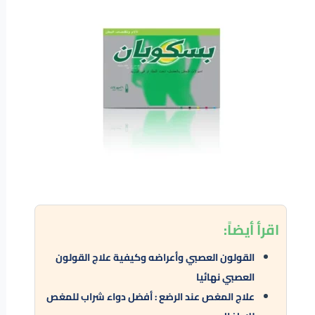
اقرأ
أيضاً:
القولون العصبي وأعراضه وكيفية علاج القولون
العصبي نهائيا
علاج المغص عند الرضع : أفضل دواء شراب للمغص