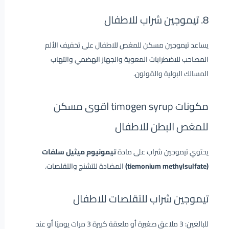
8. تيموجين شراب للاطفال
يساعد تيموجين مسكن للمغص للاطفال على تخفيف الألم
المصاحب للاضطرابات المعوية والجهاز الهضمي والتهاب
المسالك البولية والقولون.
مكونات timogen syrup اقوى مسكن
للمغص البطن للاطفال
يحتوي تيموجين شراب على مادة
تيمونيوم ميثيل سلفات
(tiemonium methylsulfate)
المضادة للتشنج والتقلصات.
تيموجين شراب للتقلصات للاطفال
للبالغين: 3 ملاعق صغيرة أو ملعقة كبيرة 3 مرات يوميًا أو عند