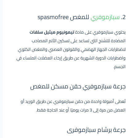
2.
سبازموفري
للمغص spasmofree
يحتوي سبازموفري على مادة
تيمونيوم ميثيل سلفات
المضادة للتشنج التي تساعد على تسكين الألم المصاحب
لاضطرابات الجهاز الهضمي والقولون العصبي والمغص الكلوي
واضطرابات الدورة الشهرية عن طريق إرخاء العضلات الملساء في
الجسم.
جرعة سبازموفري حقن مسكن للمغص
تُعطى أمبولة واحدة من حقن سبازموفري عن طريق الوريد أو
العضل من مرة إلى 3 مرات يوميًا أو عند الحاجة فقط.
جرعة برشام سبازموفرى