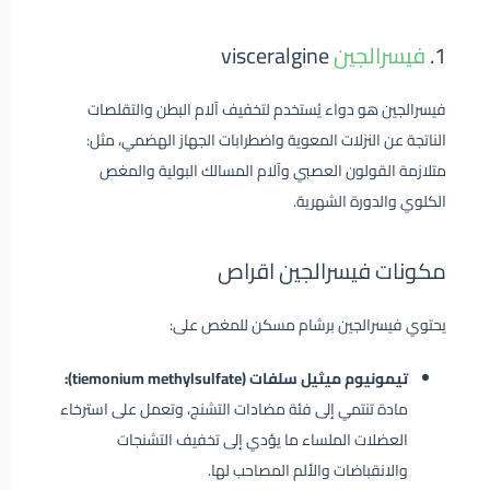
1.
فيسرالجين
visceralgine
فيسرالجين هو دواء يُستخدم لتخفيف آلام البطن والتقلصات
الناتجة عن النزلات المعوية واضطرابات الجهاز الهضمي، مثل:
متلازمة القولون العصبي وآلام المسالك البولية والمغص
الكلوي والدورة الشهرية.
مكونات فيسرالجين اقراص
يحتوي فيسرالجين برشام مسكن للمغص على:
تيمونيوم ميثيل سلفات (tiemonium methylsulfate):
مادة تنتمي إلى فئة مضادات التشنج، وتعمل على استرخاء
العضلات الملساء ما يؤدي إلى تخفيف التشنجات
والانقباضات والألم المصاحب لها.