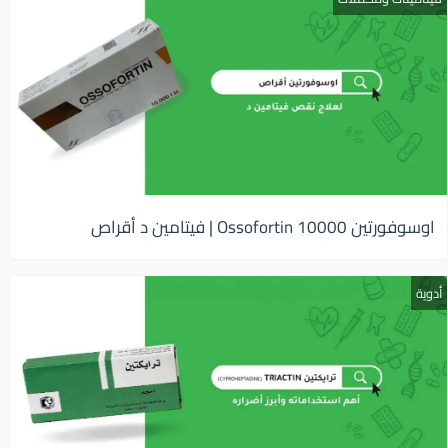
اوسوفورتين 10000 Ossofortin | فيتامين د أقراص
أدوية