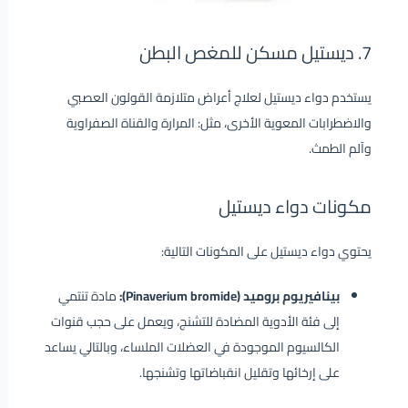
7. ديستيل مسكن للمغص البطن
يستخدم دواء ديستيل لعلاج أعراض متلازمة القولون العصبي
والاضطرابات المعوية الأخرى، مثل: المرارة والقناة الصفراوية
وآلم الطمث.
مكونات دواء ديستيل
يحتوي دواء ديستيل على المكونات التالية:
بينافيريوم بروميد (Pinaverium bromide):
مادة تنتمي
إلى فئة الأدوية المضادة للتشنج، ويعمل على حجب قنوات
الكالسيوم الموجودة في العضلات الملساء، وبالتالي يساعد
على إرخائها وتقليل انقباضاتها وتشنجها.