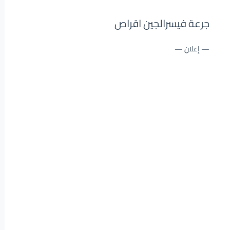
جرعة فيسرالجين اقراص
— إعلان —