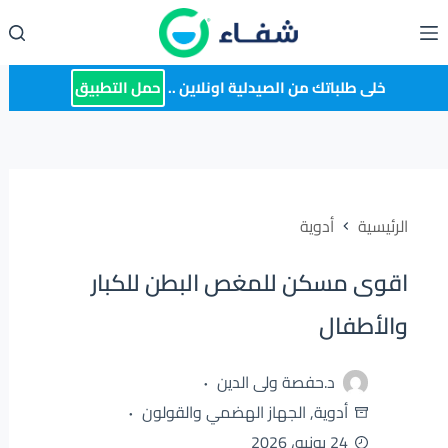
لتجاوز
لى
لمحتوى
خلى طلباتك من الصيدلية اونلاين ..
حمل التطبيق
الرئيسية
أدوية
اقوى مسكن للمغص البطن للكبار
والأطفال
د.حفصة ولى الدين
أدوية
,
الجهاز الهضمي والقولون
24 يونيو، 2026