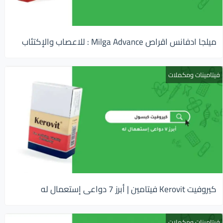
ميلجا ادفانس اقراص Milga Advance : للاعصاب والإكتئاب
فيتامينات ومكملات
كيروفيت Kerovit فيتامين | أبرز 7 دواعى إستعمال له
فيتامينات ومكملات