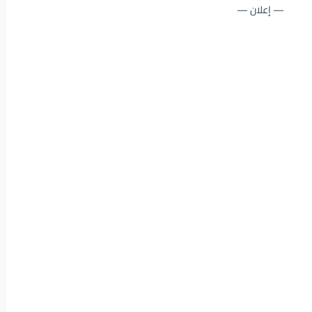
— إعلان —