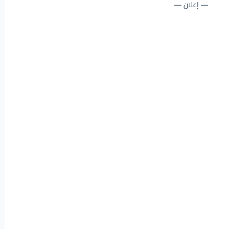
— إعلان —