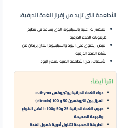
الأطعمة التى تزيد من إفراز الغدة الدرقية:
المكسرات : غنية بالسيلنيوم، الذى يساعد في تنظيم
هرمونات الغدة الدرقية
البيض : يحتوي على اليود والسيلينيوم اللذان يزيدان من
نشاط الغدة الدرقية.
الأسماك : من الأطعمة الغنية بعنصر اليود
اقرأ أيضاً:
دواء الغدة الدرقية يوثيروكس euthyrox
الفرق بين التروكسين 50 و 100 (eltroxin)
حبوب الغدة الدرقية 25 و50 و100 : افضل الانواع
والجرعة الصحيحة
الطريقة الصحيحة لتناول أدوية خمول الغدة