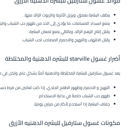
فوائد غسول ستارفيل للبشره الدهنيه الأزرق
ينظف البشرة بعمق، ويزيل الأتربة والزيوت الزائد منها.
يمنع انسداد المسامات، ما يؤدي إلى الحد من ظهور حب الشباب والب
يقلل إنتاج الزهم الزائد، وبالتالي يمنع لمعان البشرة.
يقلل الالتهاب والتهيج والاحمرار المصاحب لحب الشباب.
أضرار غسول starville للبشره الدهنية والمختلطة
يعد غسول ستارفيل للبشرة المختلطة والدهنية آمنًا بشكلٍ عام، ولكن في حالا
التهيج و الاحمرار وظهور الطفح الجلدي، إذا كنتِ تعانين من فرط حسا
ظهور حب الشباب خاصةً في بداية الاستخدام.
جفاف البشرة إذا اُستخدم لأكثر من مرتين يوميًا.
مكونات غسول ستارفيل للبشره الدهنيه الأزرق