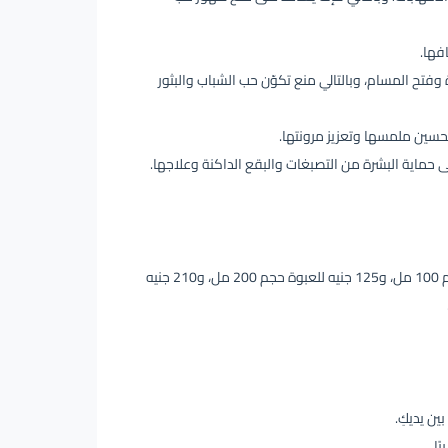
فها.
فتح المسام، وبالتالي منع تكوّن حب الشباب والبثور
حسين ملمسها وتعزيز مرونتها.
حماية البشرة من التصبغات والبقع الداكنة وعلاجها.
يبلغ سعر ستارفيل غسول للبشرة الدهنية الأزرق 65 جنيه مصري للعبوة حجم 100 مل، و125 جنيه للعبوة حجم 200 مل، و210 جنيه
ن يديكِ.