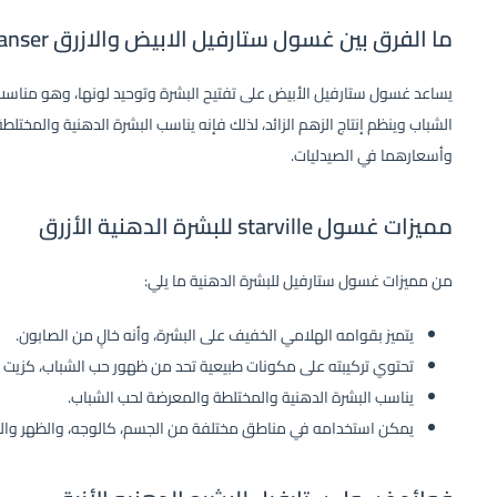
ما الفرق بين غسول ستارفيل الابيض والازرق starville cleanser؟
يساعد غسول ستارفيل الأبيض على تفتيح البشرة وتوحيد لونها، وهو مناسب ل
الشباب وينظم إنتاج الزهم الزائد، لذلك فإنه يناسب البشرة الدهنية والمختل
وأسعارهما في الصيدليات.
مميزات غسول starville للبشرة الدهنية الأزرق
من مميزات غسول ستارفيل للبشرة الدهنية ما يلي:
يتميز بقوامه الهلامي الخفيف على البشرة، وأنه خالٍ من الصابون.
تحتوي تركيبته على مكونات طبيعية تحد من ظهور حب الشباب، كزيت 
يناسب البشرة الدهنية والمختلطة والمعرضة لحب الشباب.
يمكن استخدامه في مناطق مختلفة من الجسم، كالوجه، والظهر وال