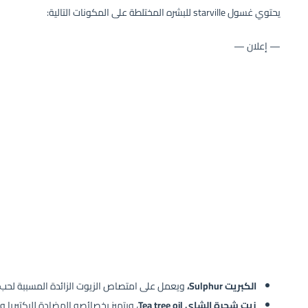
يحتوي غسول starville للبشره المختلطة على المكونات التالية:
— إعلان —
الكبريت Sulphur،
ويعمل على امتصاص الزيوت الزائدة المسببة لحب 
زيت شجرة الشاي Tea tree oil
، ويتميز بخصائصه المضادة للبكتيريا و