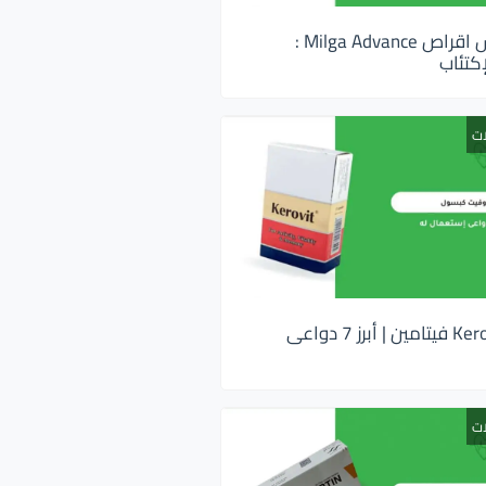
ميلجا ادفانس اقراص Milga Advance :
كتئاب
ات
كيروفيت Kerovit فيتامين | أبرز 7 دواعى
ات