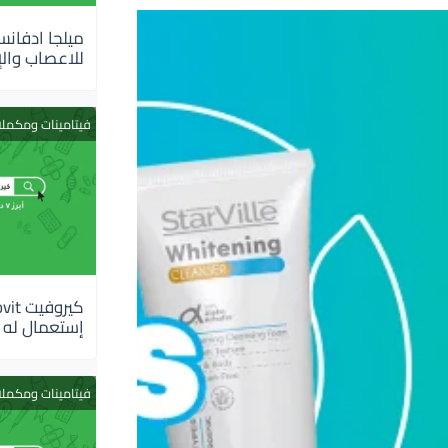
للاعصاب والإ
فيتامينات ومكمل
إستعمال له
فيتامينات ومكمل