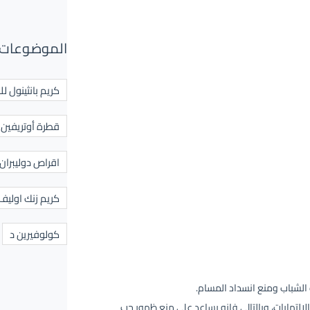
الموضوعات 
كريم بانثينول لل
قطرة أوتريفين ل
اقراص دوليبران
كريم زنك اوليف
كولوفيرين د
الشباب ومنع انسداد المسام.
الالتهابات، وبالتالي فإنه يساعد على منع ظهور حب