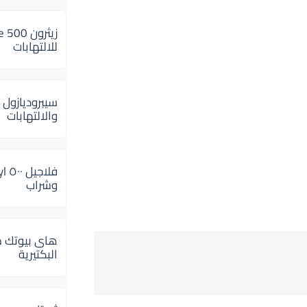
للالتهابات
سيبروديازول 
والالتهابات
وشراب
هاى بيوتك م
البكتيرية