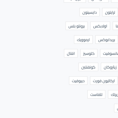
ترايتون
دايسينون
ا
اولابكس
برونتو بلس
بريدابوكس
ارموويك
نسوفيت
كلوسيز
انتنال
زيثروكان
كونفنتين
اركاليون فورت
ديبوفيت
يرتك
تلفاست