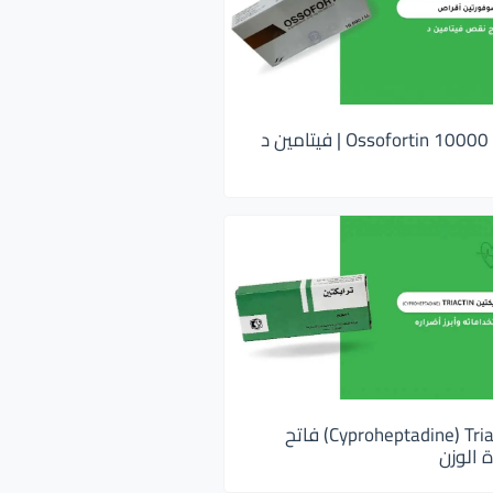
اوسوفورتين 10000 Ossofortin | فيتامين د
ترايكتين Cyproheptadine) Triactin) فاتح
 الوزن