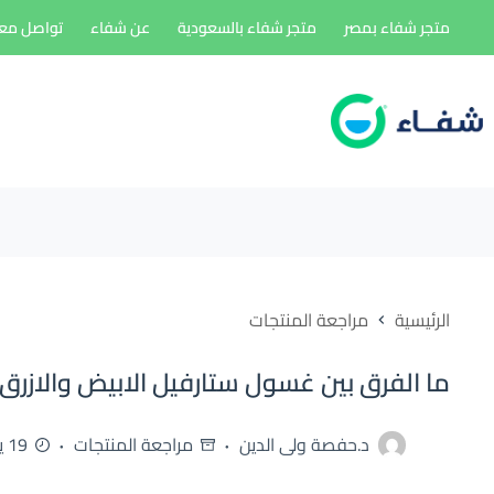
لتجاوز
متجر شفاء بمصر
متجر شفاء بالسعودية
عن شفاء
تواصل معن
لى
لمحتوى
الرئيسية
مراجعة المنتجات
ما الفرق بين غسول ستارفيل الابيض والازرق starville cleanser؟
د.حفصة ولى الدين
مراجعة المنتجات
19 يناير، 2025