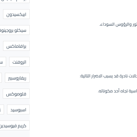
ابيكسيدون
ثور والرؤوس السوداء.
سيكلو بروجينوف
برافاماكس
اتروفنت
سا
ت نادرة قد يسبب الاضرار التالية:
ريفاروسبير
سية تجاه أحد مكوناته.
فلوموكس
اسبوسيد
ز
كريم فيوسيدين