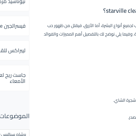
ثيوتاسيد مركب 600 و 300 لإلتهاب
فيسرالجين Visceralgine لآلام الجهاز الهضمى
جميع أنواع البشرة، أما الأزرق، فيقلل من ظهور حب
طة، وفيما يلي نوضح لك بالتفصيل أهم المميزات والفوائد
ليبراكس للق
جاست ريج لع
الأمعاء
شجرة الشاي.
الموضوعات ال
صدر.
برشام سياليس 20