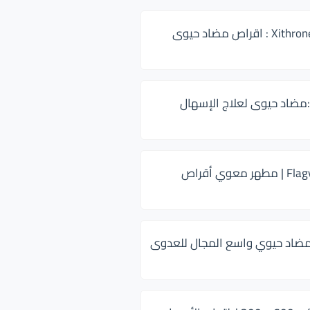
زيثرون 500 Xithrone : اقراص مضاد حيوى
:مضاد حيوى لعلاج الإسهال
فلاجيل ٥٠٠ Flagyl | مطهر معوي أقراص
ضاد حيوي واسع المجال للعدوى