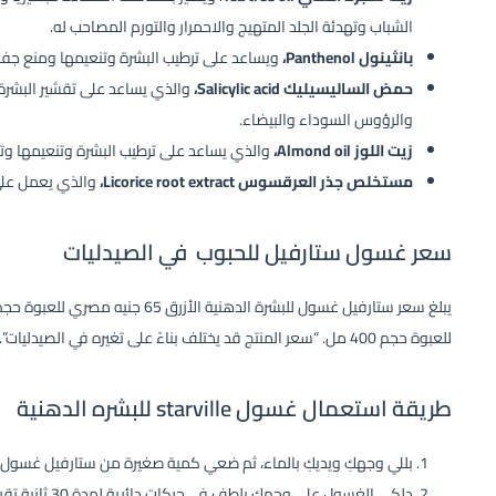
الشباب وتهدئة الجلد المتهيج والاحمرار والتورم المصاحب له.
بانثينول Panthenol،
ويساعد على ترطيب البشرة وتنعيمها ومنع جفا
حمض الساليسيليك Salicylic acid،
والذي يساعد على تقشير البشرة و
والرؤوس السوداء والبيضاء.
زيت اللوز Almond oil،
والذي يساعد على ترطيب البشرة وتنعيمها وت
مستخلص جذر العرقسوس Licorice root extract،
والذي يعمل على 
سعر غسول ستارفيل للحبوب في الصيدليات
للعبوة حجم 400 مل. “سعر المنتج قد يختلف بناءً على تغيره في الصيدليات”.
طريقة استعمال غسول starville للبشره الدهنية
بللي وجهكِ ويديكِ بالماء، ثم ضعي كمية صغيرة من ستارفيل غسول بي
دلكي الغسول على وجهكِ بلطف في حركات دائرية لمدة 30 ثانية تقريبًا.