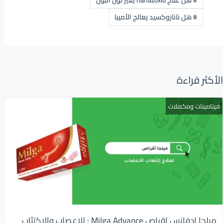
#
هل نانازوكسيد يعالج الأميبا
الأكثر قراءة
فيتامينات ومكملات
ميلجا ادفانس اقراص Milga Advance : للاعصاب والإكتئاب