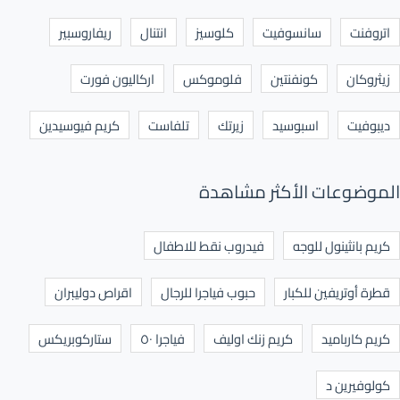
اتروفنت
سانسوفيت
كلوسيز
انتنال
ريفاروسبير
زيثروكان
كونفنتين
فلوموكس
اركاليون فورت
ديبوفيت
اسبوسيد
زيرتك
تلفاست
كريم فيوسيدين
الموضوعات الأكثر مشاهدة
كريم بانثينول للوجه
فيدروب نقط للاطفال
قطرة أوتريفين للكبار
حبوب فياجرا للرجال
اقراص دوليبران
كريم كارباميد
كريم زنك اوليف
فياجرا ٥٠
ستاركوبريكس
كولوفيرين د