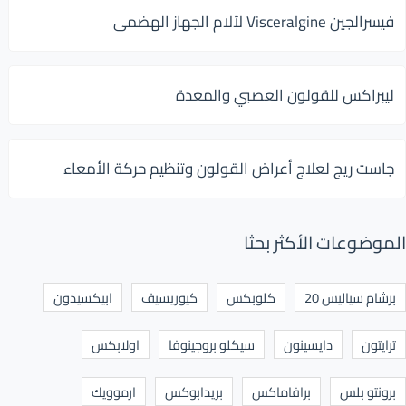
فيسرالجين Visceralgine لآلام الجهاز الهضمى
ليبراكس للقولون العصبي والمعدة
جاست ريج لعلاج أعراض القولون وتنظيم حركة الأمعاء
الموضوعات الأكثر بحثا
برشام سياليس 20
كلوبكس
كيوريسيف
ابيكسيدون
ترايتون
دايسينون
سيكلو بروجينوفا
اولابكس
برونتو بلس
برافاماكس
بريدابوكس
ارموويك