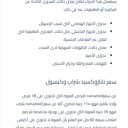
يستعمل هذا الدواء لعلاج بعض حالات العدوى الناتجة عن
البكتيريا أو الطفيليات، بما في ذلك:
عدوى الجهاز الهضمي التي تسبب الإسهال.
عدوى الجهاز التناسلي، مثل حالات العدوى الطفيلية التي
تنتقل عبر العلاقات الجنسية.
بعض حالات الالتهابات المهبلية لدى النساء.
عدوى الأميبا.
التهابات الفم واللثة وخراج الأسنان.
سعر نانازوكسيد شراب وكبسول
عن سعرnanazoxid اقراص العبوة التي تحتوي على 18 قرص
يؤخذ بالفم فهو 114 جنيه مصري، أما عن سعر nanazoxid شراب
فهو 39 جنيه للعبوة التي تحتوي على بودرة مخصصة لتحضير
الشراب بسعة 60 مل مع العلم بأن العبوة لا تحتوي على أكياس
المياه المقطرة. (يجدر الإشارة إلى احتمالية تغير سعر الدواء وفقًا