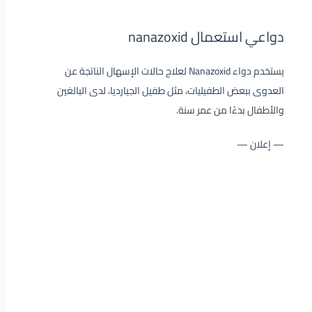
دواعي استعمال nanazoxid
يستخدم دواء Nanazoxid لعلاج حالات الإسهال الناتجة عن
العدوى ببعض الطفيليات، مثل طفيل الجيارديا، لدى البالغين
والأطفال بدءًا من عمر سنة.
— إعلان —