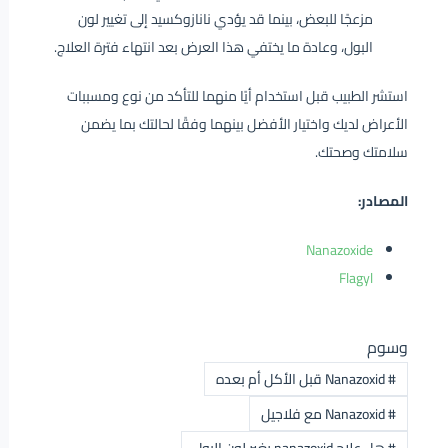
مزعجًا للبعض، بينما قد يؤدي نانازوكسيد إلى تغيير لون
البول، وعادة ما يختفي هذا العرض بعد انتهاء فترة العلاج.
استشر الطبيب قبل استخدام أيًا منهما للتأكد من نوع ومسببات
الأعراض لديك واختيار الأفضل بينهما وفقًا لحالتك بما يضمن
سلامتك وصحتك.
المصادر:
Nanazoxide
Flagyl
وسوم
#
Nanazoxid قبل الأكل أم بعده
#
Nanazoxid مع فلاجيل
#
هل علاج nanazoxid يغير لون البول