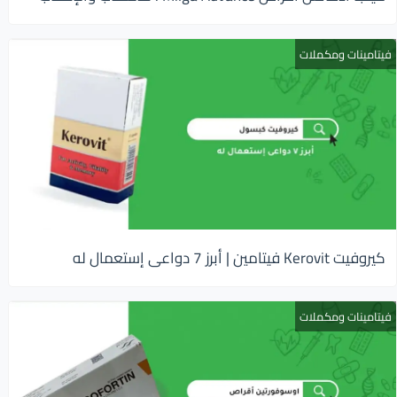
فيتامينات ومكملات
كيروفيت Kerovit فيتامين | أبرز 7 دواعى إستعمال له
فيتامينات ومكملات