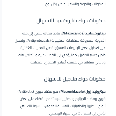
المكونات والجرعة والسعر الخاص بكل نوع.
مكونات دواء نانازوكسيد للاسهال
نيتازوكسانيد (Nitazoxanide):
مادة فعالة تنتمي إلى فئة
الأدوية المعروفة بمضادات الطفيليات (Antiprotozoals)، وتعمل
على تعطيل بعض الإنزيمات المسؤولة عن العمليات الغذائية
داخل جسم الطفيل، مما يؤدي إلى القضاء عليه والتخلص منه،
وبالتالي يساهم في تخفيف أعراض العدوى المختلفة.
مكونات دواء فلاجيل للاسهال
ميترونيدازول (Metronidazole):
هو مضاد حيوي (Antibiotic)
قوي ومضاد للجراثيم والطفيليات يستخدم للقضاء على بعض
أنواع البكتيريا والطفيليات المسببة للعدوى، لا سيما تلك التي
تؤدي إلى اضطرابات في الجهاز الهضمي.