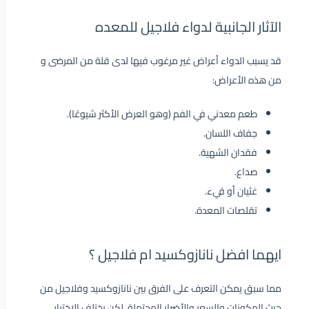
الآثار الجانبية لدواء فلاجيل للمعده
قد يسبب الدواء أعراض غير مرغوب فيها لدى قلة من المرضى و
من هذه الأعراض:
طعم معدني في الفم (وهو العرض الأكثر شيوعًا).
جفاف اللسان.
فقدان الشهية.
صداع.
غثيان أو قيء.
تقلصات المعدة.
ايهما افضل نانازوكسيد ام فلاجيل ؟
مما سبق يمكن التعرف على الفرق بين نانازوكسيد وفلاجيل من
حيث المكونات والسعر والأضرار المحتملة، لكن يختلف الاختيار