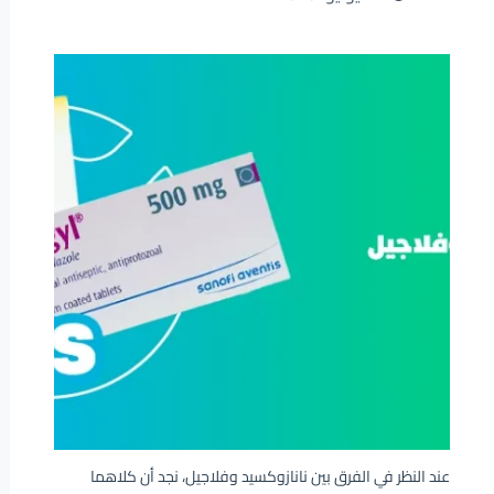
عند النظر في الفرق بين نانازوكسيد وفلاجيل، نجد أن كلاهما