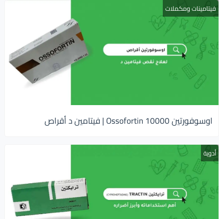
فيتامينات ومكملات
اوسوفورتين 10000 Ossofortin | فيتامين د أقراص
أدوية