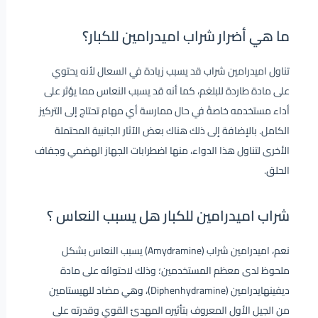
ما هي أضرار شراب اميدرامين للكبار؟
تناول اميدرامين شراب قد يسبب زيادة في السعال لأنه يحتوي
على مادة طاردة للبلغم، كما أنه قد يسبب النعاس مما يؤثر على
أداء مستخدمه خاصةً في حال ممارسة أي مهام تحتاج إلى التركيز
الكامل. بالإضافة إلى ذلك هناك بعض الآثار الجانبية المحتملة
الأخرى لتناول هذا الدواء، منها اضطرابات الجهاز الهضمي وجفاف
الحلق.
شراب اميدرامين للكبار هل يسبب النعاس ؟
نعم، اميدرامين شراب (Amydramine) يسبب النعاس بشكل
ملحوظ لدى معظم المستخدمين؛ وذلك لاحتوائه على مادة
ديفينهايدرامين (Diphenhydramine)، وهي مضاد للهيستامين
من الجيل الأول المعروف بتأثيره المهدئ القوي وقدرته على