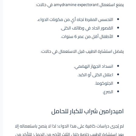
يمنع استعمال amydramine expectorant في حالات:
التحسس المفرط تجاه أيٍ من مكونات الدواء.
القصور الحاد في وظائف الكلى.
الأطفال أقل من عمر 6 سنوات.
يفضل استشارة الطبيب قبل الاستعمال في حالات:
انسداد الجهاز الهضمي.
اعتلال الكلى أو الكبد.
الجلوكوما.
الصرع.
اميدرامين شراب للكبار للحامل
لم يُجرى دراسات كافية على هذا الدواء؛ لذا لا ينصح باستعماله إلا
بعد استشارة الطبيب خاصة خلال الثلث الأخير من الحمل؛ للتأكد من