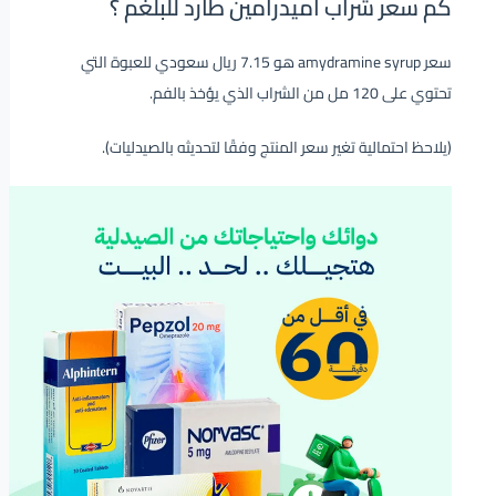
كم سعر شراب اميدرامين طارد للبلغم ؟
سعر amydramine syrup هو 7.15 ريال سعودي للعبوة التي
تحتوي على 120 مل من الشراب الذي يؤخذ بالفم.
(يلاحظ احتمالية تغير سعر المنتج وفقًا لتحديثه بالصيدليات).