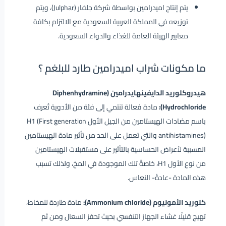
يتم إنتاج اميدرامين بواسطة شركة جلفار (Julphar)، ويتم
توزيعه في المملكة العربية السعودية مع الالتزام بكافة
معايير الهيئة العامة للغذاء والدواء السعودية.
ما مكونات شراب اميدرامين طارد للبلغم ؟
هيدروكلوريد الدايفينهايدرامين (Diphenhydramine
Hydrochloride):
مادة فعالة تنتمي إلى فئة من الأدوية تُعرف
باسم مضادات الهيستامين من الجيل الأول H1 (First generation
antihistamines) والتي تعمل على الحد من تأثير مادة الهيستامين
المسببة لأعراض الحساسية بالتأثير على مستقبلات الهيستامين
من نوع الأول H1، خاصةً تلك الموجودة في المخ، ولذلك تسبب
هذه المادة -عادةً- النعاس.
كلوريد الأمونيوم (Ammonium chloride):
مادة طاردة للمخاط،
تهيج قليلًا غشاء الجهاز التنفسي بحيث تحفز السعال ومن ثم