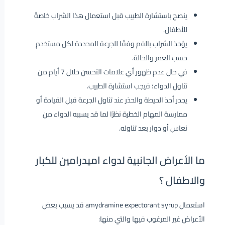
ينصح باستشارة الطبيب قبل استعمال هذا الشراب خاصةً
للأطفال.
يؤخذ الشراب بالفم وفقًا للجرعة المحددة لكل مستخدم
حسب العمر والحالة.
في حال عدم ظهور أي علامات التحسن خلال 7 أيام من
تناول الدواء؛ فيجب استشارة الطبيب.
يجدر أخذ الحيطة والحذر عند تناول الجرعة قبل القيادة أو
ممارسة المهام الخطرة نظرًا لما قد يسببه الدواء من
نعاس أو دوار بعد تناوله.
ما الأعراض الجانبية لدواء اميدرامين للكبار
والاطفال ؟
استعمال amydramine expectorant syrup قد يسبب بعض
الأعراض غير المرغوب فيها والتي منها: