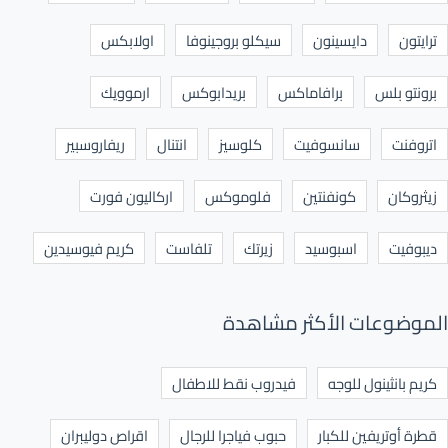
ترايتون
دايسينون
سيكلو بروجينوفا
اولابكس
برونتو بلس
برافاماكس
بريدابوكس
ارموويك
اتروفنت
سانسوفيت
كلوسيز
انتنال
ريفاروسبير
زيثروكان
كونفنتين
فلوموكس
اركاليون فورت
ديبوفيت
اسبوسيد
زيرتك
تلفاست
كريم فيوسيدين
الموضوعات الأكثر مشاهدة
كريم بانثينول للوجه
فيدروب نقط للاطفال
قطرة أوتريفين للكبار
حبوب فياجرا للرجال
اقراص دوليبران