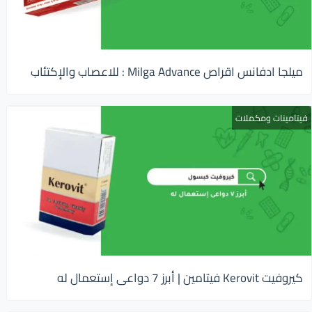
ميلجا ادفانس اقراص Milga Advance : للاعصاب والإكتئاب
فيتامينات ومكملات
كيروفيت Kerovit فيتامين | أبرز 7 دواعى إستعمال له