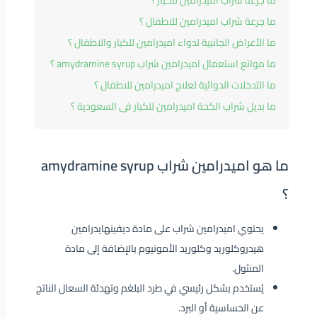
ما جرعة شراب اميدرامين للكبار ؟
ما جرعة شراب اميدرامين للاطفال ؟
ما الأعراض الجانبية لدواء اميدرامين للكبار والاطفال ؟
ما موانع استعمال اميدرامين شراب amydramine syrup ؟
ما التدخلات الدوائية لعلاج اميدرامين للاطفال ؟
ما بديل شراب الكحة اميدرامين للكبار فى السعودية ؟
ما هو اميدرامين شراب amydramine syrup
؟
يحتوي اميدرامين شراب على مادة ديفينهايدرامين
هيدروكلوريد وكلوريد الأمونيوم بالإضافة إلى مادة
المنثول.
يُستخدم بشكل رئيسي في طرد البلغم وتهدئة السعال الناتج
عن الحساسية أو البرد.