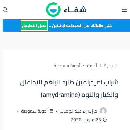
لتجاوز
لى
لمحتوى
خلى طلباتك من الصيدلية اونلاين ..
حمل التطبيق
الرئيسية
أدوية
أدوية سعودية
شراب اميدرامين طارد للبلغم للاطفال
والكبار والنوم (amydramine)
د. إسراء عبد الوهاب
أدوية سعودية
25 مارس، 2026