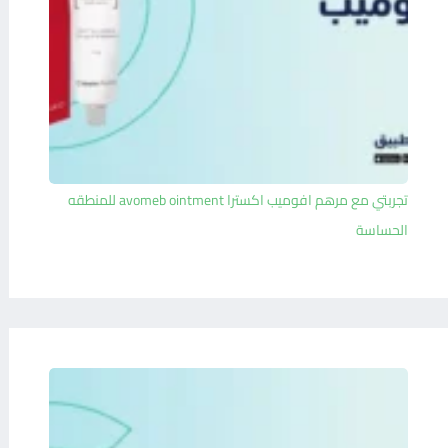
تجربتي مع مرهم افوميب اكسترا avomeb ointment للمنطقه
الحساسة