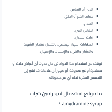
الدوار أو النعاس.
جفاف الفم أو الحلق.
الصداع.
احتباس البول.
زيادة السعال.
اضطرابات الجهاز الهضمي، وتشمل: فقدان الشهية
والغثيان والقيء والإمساك والإسهال.
توقف عن استخدام هذا الدواء في حال حدوث أي أعراض حادة أو
مستمرة أو غير معروفة، أو ظهور أي علامات قد تشير إلى
التحسس المفرط تجاه أيٍ من مكوناته.
ما موانع استعمال اميدرامين شراب
amydramine syrup ؟