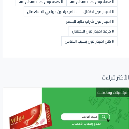
amydramine syrup uses
#
amydramine syrup dose
#
#
اميدرامين اطفال
#
اميدرامين دواعي الاستعمال
#
اميدرامين شراب طارد للبلغم
#
جرعة اميدرامين للاطفال
#
هل اميدرامين يسبب النعاس
الأكثر قراءة
فيتامينات ومكملات