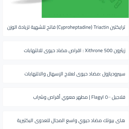
ترايكتين Cyproheptadine) Triactin) فاتح للشهية لزيادة الوزن
زيثرون 500 Xithrone : اقراص مضاد حيوى للالتهابات
سيبروديازول :مضاد حيوى لعلاج الإسهال والالتهابات
فلاجيل ٥٠٠ Flagyl | مطهر معوي أقراص وشراب
هاى بيوتك مضاد حيوي واسع المجال للعدوى البكتيرية