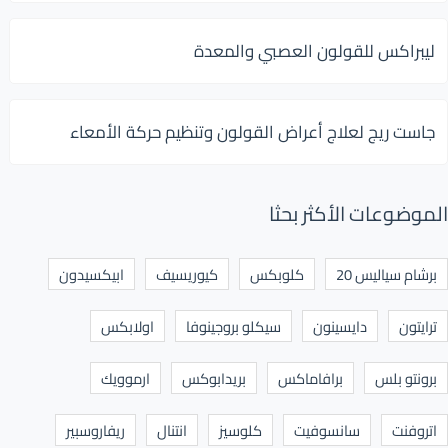
ليبراكس للقولون العصبي والمعدة
جاست ريج لعلاج أعراض القولون وتنظيم حركة الأمعاء
الموضوعات الأكثر بحثا
برشام سياليس 20
كلوبكس
كيوريسيف
ابيكسيدون
ترايتون
دايسينون
سيكلو بروجينوفا
اولابكس
برونتو بلس
برافاماكس
بريدابوكس
ارموويك
اتروفنت
سانسوفيت
كلوسيز
انتنال
ريفاروسبير