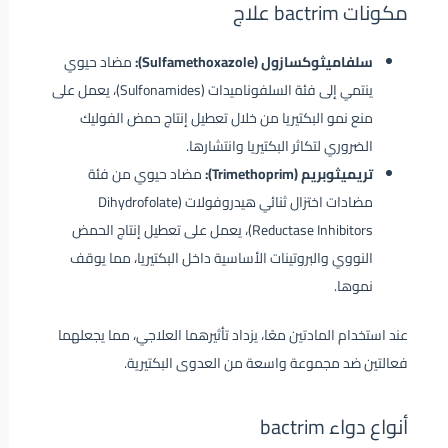
مكونات bactrim علاج
سلفاميثوكسازول (Sulfamethoxazole):
مضاد حيوي
ينتمي إلى فئة السلفوناميدات (Sulfonamides)، يعمل على
منع نمو البكتيريا من خلال تعطيل إنتاج حمض الفوليك
الضروري لتكاثر البكتيريا وانتشارها.
تريميثوبريم (Trimethoprim):
مضاد حيوي من فئة
مضادات اختزال ثنائي هيدروفولات (Dihydrofolate
Reductase Inhibitors)، يعمل على تعطيل إنتاج الحمض
النووي والبروتينات الأساسية داخل البكتيريا، مما يوقف
نموها.
عند استخدام المادتين معًا، يزداد تأثيرهما العلاجي، مما يجعلهما
فعالتين ضد مجموعة واسعة من العدوى البكتيرية.
أنواع دواء bactrim