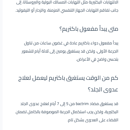
الالتهابات البكتيرية مثل التهابات المسالك البولية والبروستاتا، إلى
جانب تفاقم التهابات الجهاز التنفسي المزمنة، والزحار أو التيفوئيد.
متى يبدأ مفعول باكتريم؟
يبدأ مفعول دواء باكتريم عادة في غضون ساعات من تناول
الجرعة الأولى، ولكن قد يستغرق يومين إلى ثلاثة أيام للشعور
بتحسن واضح في الأعراض.
كم من الوقت يستغرق باكتريم ليعمل لعلاج
عدوى الجلد؟
قد يستغرق مضاد bactrim من 5 إلى 7 أيام لعلاج عدوى الجلد
البكتيرية، ولكن يجب استكمال الجرعة الموصوفة بالكامل لضمان
القضاء على العدوى بشكل تام.