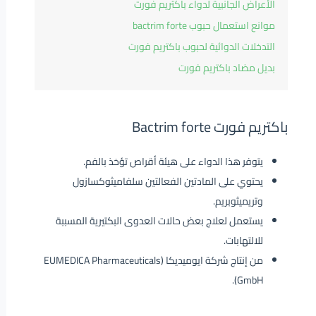
الأعراض الجانبية لدواء باكتريم فورت
موانع استعمال حبوب bactrim forte
التدخلات الدوائية لحبوب باكتريم فورت
بديل مضاد باكتريم فورت
باكتريم فورت Bactrim forte
يتوفر هذا الدواء على هيئة أقراص تؤخذ بالفم.
يحتوي على المادتين الفعالتين سلفاميثوكسازول
وتريميثوبريم.
يستعمل لعلاج بعض حالات العدوى البكتيرية المسببة
للالتهابات.
من إنتاج شركة ايوميديكا (EUMEDICA Pharmaceuticals
GmbH).