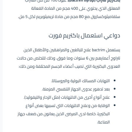
باكتريم شراب (bactrim syrup):
عبوة 100 مل من الشراب
المعلق الذي يحتوي على 400 مجم من المادة الفعالة
سلفاميثوكسازول مع 80 مجم من مادة تريميثوبريم لكل 5 مل.
دواعي استعمال باكتريم فورت
يستعمل bactrim علاج للبالغين والمراهقين والأطفال الذين
تتراوح أعمارهم بين 6 سنوات وما فوق، وذلك للتخلص من حالات
العدوى البكتيرية التي تصيب أعضاء الجسم المختلفة ومن ذلك:
التهابات المسالك البولية والبروستاتا.
بعد تدهور عدوى الجهاز التنفسي المزمنة.
علاج أنواع أخرى من الالتهابات (مثل الزحار والتيفوئيد).
الوقاية من وعلاج الالتهابات التي تسببها بعض أنواع
البكتيريا، خاصة لدى المرضى الذين يعانون من ضعف جهاز
المناعة.