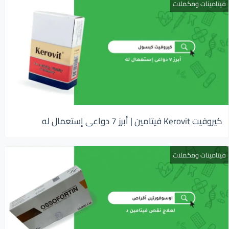
فيتامينات ومكملات
كيروفيت Kerovit فيتامين | أبرز 7 دواعى إستعمال له
فيتامينات ومكملات