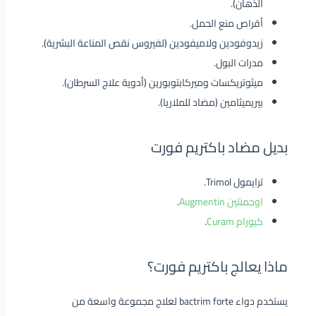
الذهان).
أقراص منع الحمل.
زيدوفودين ولاميفودين (لفيروس نقص المناعة البشرية).
مدرات البول.
ميثوتريكسات وميركابتوبورين (أدوية علاج السرطان).
بيريميثامين (مضاد للملاريا).
بديل مضاد باكتريم فورت
ترايمول Trimol.
اوجمنتين Augmentin
.
كيورام Curam
.
ماذا يعالج باكتريم فورت؟
يستخدم دواء bactrim forte لعلاج مجموعة واسعة من