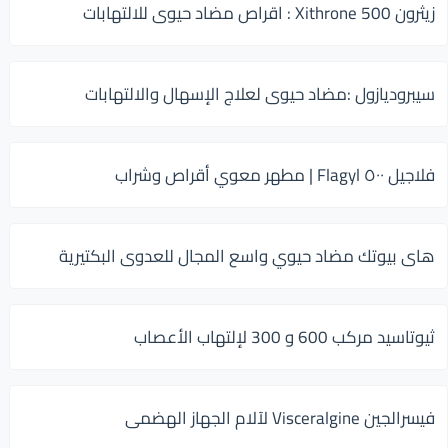
زيثرون 500 Xithrone : اقراص مضاد حيوى للالتهابات
سيبروديازول :مضاد حيوى لعلاج الإسهال والالتهابات
فلاجيل ٥٠٠ Flagyl | مطهر معوي أقراص وشراب
هاى بيوتك مضاد حيوي واسع المجال للعدوى البكتيرية
ثيوتاسيد مركب 600 و 300 لإلتهاب الأعصاب
فيسرالجين Visceralgine لآلام الجهاز الهضمى