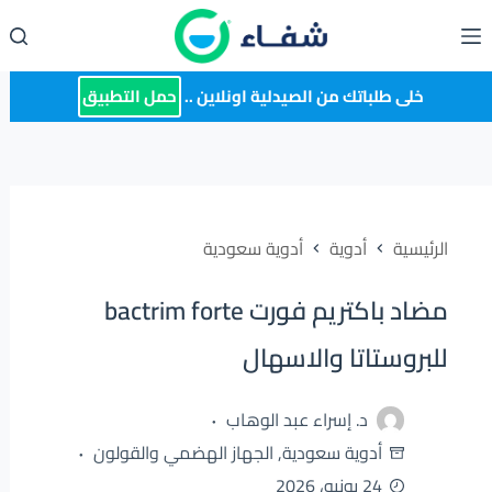
لتجاوز
لى
لمحتوى
خلى طلباتك من الصيدلية اونلاين ..
حمل التطبيق
الرئيسية
أدوية
أدوية سعودية
مضاد باكتريم فورت bactrim forte
للبروستاتا والاسهال
د. إسراء عبد الوهاب
أدوية سعودية
,
الجهاز الهضمي والقولون
24 يونيو، 2026