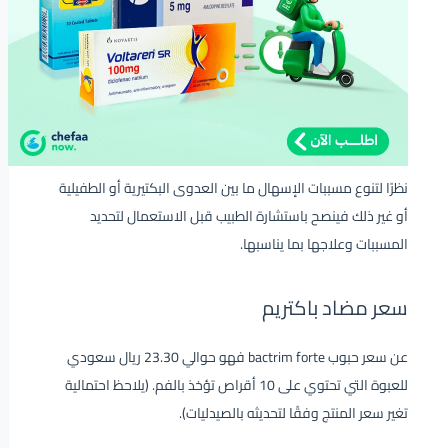
نظرًا لتنوع مسببات الإسهال ما بين العدوى البكتيرية أو الطفيلية
أو غير ذلك فينصح باستشارة الطبيب قبل الاستعمال لتحديد
المسببات وعلاجها بما يناسبها.
سعر مضاد باكتريم
عن سعر حبوب bactrim forte فهو حوالي 23.30 ريال سعودي
للعبوة التي تحتوي على 10 أقراص تؤخذ بالفم. (يلاحظ احتمالية
تغير سعر المنتج وفقًا لتحديثه بالصيدليات).