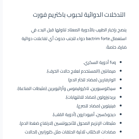
التدخلات الدوائية لحبوب باكتريم فورت
ينصح بإخبار الطبيب بالأدوية المعتاد تناولها قبل البدء في
استعمال bactrim forte دواء لتجنب حدوث أي تفاعلات دوائية
ضارة، خاصةً:
fuq أدوية السكري.
ميمانتين (المستخدم لعلاج حالات الخرف).
الوارفارين (مضاد لتخثر الدم)
سيكلوسبورين، تاكروليموس وأزاثيوبرين (مثبطات المناعة).
بريدنيزولون (مضاد للالتهابات).
فينيتوين (مضاد للصرع).
ديجوكسين، أميودارون (أدوية القلب).
مثبطات الإنزيم المحول للأنجيوتنسين (لارتفاع ضغط الدم).
مضادات الاكتئاب ثلاثية الحلقات مثل كلوزابين (لحالات