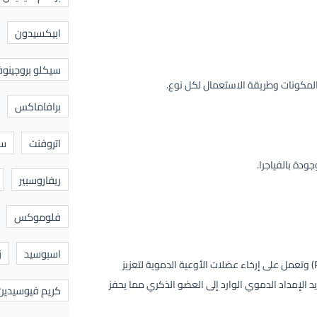
ابيكسيدون
سيكلو بروجينوف
المكونات وطريقة الاستعمال لكل نوع.
برافاماكس
اتروفنت
سا
ودة بالفياجرا.
ريفاروسبير
فلوموكس
اسبوسيد
ز
مادة فعالة تعد من مثبطات الفوسفوديستيراز (PDE) وتعمل على إرخاء عضلات الأوعية الدموية لتعزيز
 الإمداد الدموي الوارد إلى العضو الذكري مما يحفز
كريم فيوسيدين