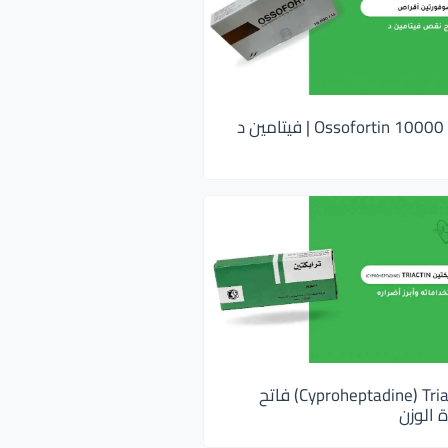
اوسوفورتين 10000 Ossofortin | فيتامين د
ترايكتين Cyproheptadine) Triactin) فاتح
 الوزن