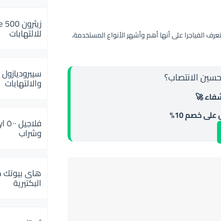
للالتهابات
عرف الفياجرا على أنها أهم وأشهر الأنواع المستخدمة،
سيبروديازول 
حسين الانتصاب؟
والالتهابات
شفاء 🚀
وشراب
هاى بيوتك م
البكتيرية