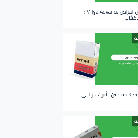
ميلجا ادفانس اقراص Milga Advance :
كتئاب
ات
كيروفيت Kerovit فيتامين | أبرز 7 دواعى
ات