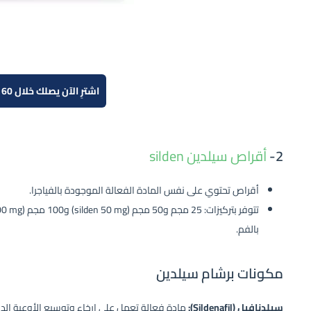
اشترِ الآن يصلك خلال 60 دقيقة!
2-
أقراص سيلدين silden
أقراص تحتوي على نفس المادة الفعالة الموجودة بالفياجرا.
بالفم.
مكونات برشام سيلدين
سيلدنافيل (Sildenafil):
مادة فعالة تعمل على إرخاء وتوسيع الأوعية الد