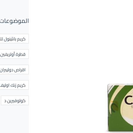
الموضوعات 
كريم بانثينول لل
قطرة أوتريفين ل
اقراص دوليبران
كريم زنك اوليف
كولوفيرين د