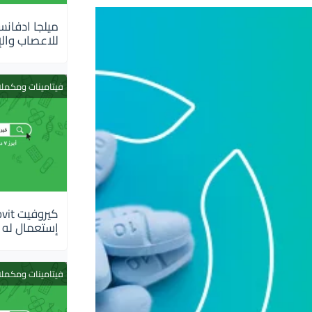
للاعصاب والإ
فيتامينات ومكمل
إستعمال له
فيتامينات ومكمل