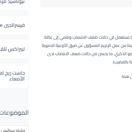
ثيوتاسيد مركب 600 و 300 لإلتهاب
فيسرالجين Visceralgine لآلام الجهاز الهضمى
عالة سيلدنافيل (Sildenafil) وهي أشهر مادة تستعمل في حالات ضعف الانتصاب وتنتمي إلى عائلة
مثبطات إنزيم فوسفودايستريز (PDE inhibitors) والتي تثبط من عمل الإنزيم المسؤول عن ضيق الأوعية الدموية
ليبراكس للق
عضو الذكري، ما يحسن من حالات ضعف الانتصاب لدى
ة بالقضيب).
جاست ريج لع
ن هما:
الأمعاء
الموضوعات ال
برشام سياليس 20