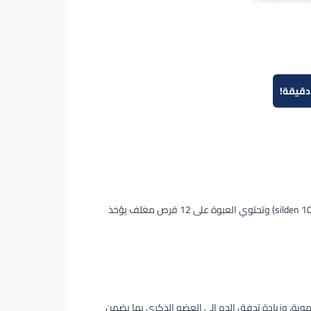
تتوفر بتركيزات: 25 مجم و50 مجم (silden 50 mg) و100 مجم (silden 100 mg) وتحتوي العبوة على 12 قرص مغلف يؤخذ
موية، وزيادة تدفق الدم إلى العضو الذكري بما يضمن