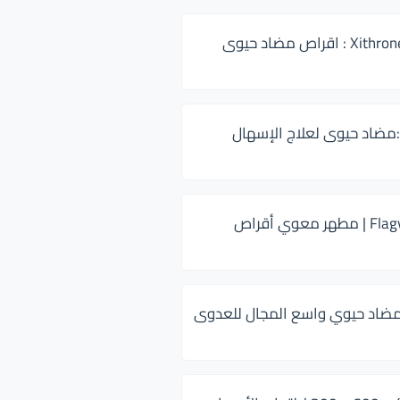
زيثرون 500 Xithrone : اقراص مضاد حيوى
:مضاد حيوى لعلاج الإسهال
فلاجيل ٥٠٠ Flagyl | مطهر معوي أقراص
ضاد حيوي واسع المجال للعدوى