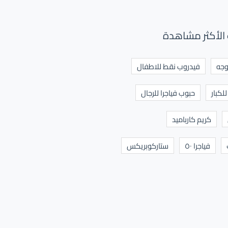
الأكثر مشاهدة
وجه
فيدروب نقط للاطفال
لكبار
حبوب فياجرا للرجال
كريم كارباميد
فياجرا ٥٠
ستاركوبريكس