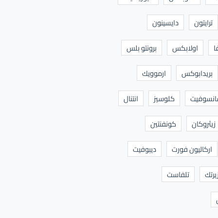
ترايتون
دايسينون
ا
اولابكس
برونتو بلس
بريدابوكس
ارموويك
نسوفيت
كلوسيز
انتنال
زيثروكان
كونفنتين
اركاليون فورت
ديبوفيت
يرتك
تلفاست