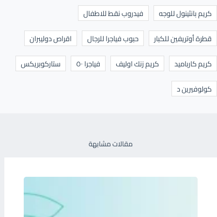
كريم بانثينول للوجه
فيدروب نقط للاطفال
قطرة أوتريفين للكبار
حبوب فياجرا للرجال
اقراص دوليبران
كريم كارباميد
كريم زنك اوليف
فياجرا ٥٠
ستاركوبريكس
كولوفيرين د
مقالات مشابهة