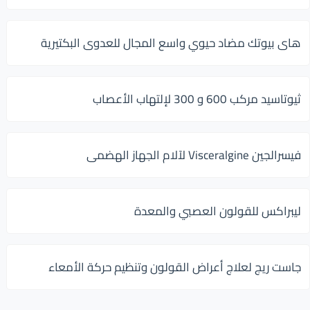
هاى بيوتك مضاد حيوي واسع المجال للعدوى البكتيرية
ثيوتاسيد مركب 600 و 300 لإلتهاب الأعصاب
فيسرالجين Visceralgine لآلام الجهاز الهضمى
ليبراكس للقولون العصبي والمعدة
جاست ريج لعلاج أعراض القولون وتنظيم حركة الأمعاء