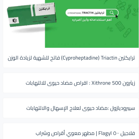
ترايكتين Cyproheptadine) Triactin) فاتح للشهية لزيادة الوزن
زيثرون 500 Xithrone : اقراص مضاد حيوى للالتهابات
سيبروديازول :مضاد حيوى لعلاج الإسهال والالتهابات
فلاجيل ٥٠٠ Flagyl | مطهر معوي أقراص وشراب