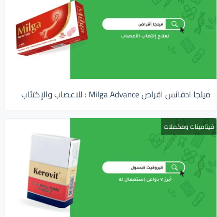
ميلجا ادفانس اقراص Milga Advance : للاعصاب والإكتئاب
فيتامينات ومكملات