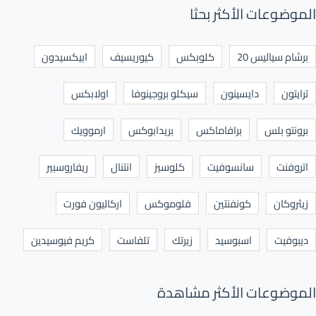
الموضوعات الأكثر بحثا
برشام سياليس 20
كلوبكس
كيوريسيف
ابيكسيدون
ترايتون
دايسينون
سيكلو بروجينوفا
اولابكس
برونتو بلس
برافاماكس
بريدابوكس
ارموويك
اتروفنت
سانسوفيت
كلوسيز
انتنال
ريفاروسبير
زيثروكان
كونفنتين
فلوموكس
اركاليون فورت
ديبوفيت
اسبوسيد
زيرتك
تلفاست
كريم فيوسيدين
الموضوعات الأكثر مشاهدة