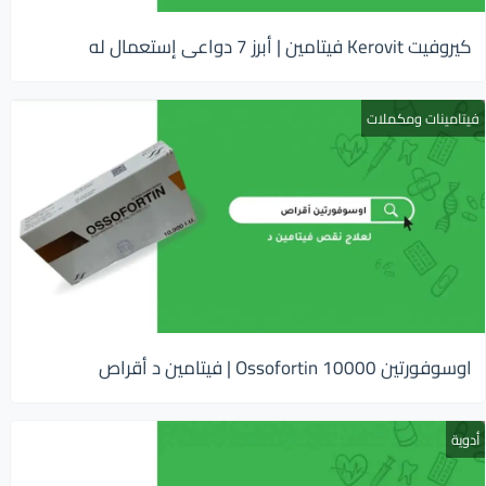
كيروفيت Kerovit فيتامين | أبرز 7 دواعى إستعمال له
فيتامينات ومكملات
اوسوفورتين 10000 Ossofortin | فيتامين د أقراص
أدوية