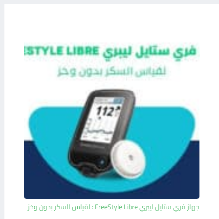
جهاز فري ستايل ليبري FreeStyle Libre : لقياس السكر بدون وخز