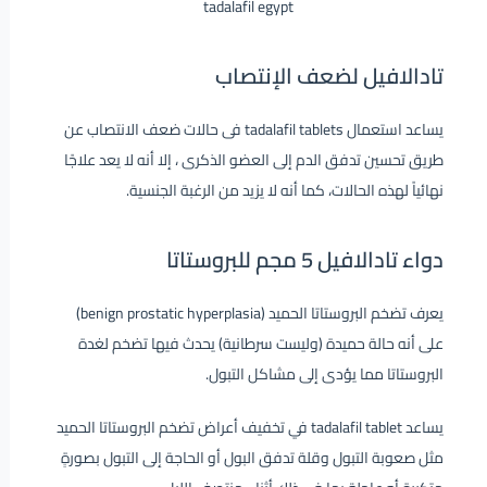
tadalafil egypt
تادالافيل لضعف الإنتصاب
يساعد استعمال tadalafil tablets فى حالات ضعف الانتصاب عن
طريق تحسين تدفق الدم إلى العضو الذكرى ، إلا أنه لا يعد علاجًا
نهائياً لهذه الحالات، كما أنه لا يزيد من الرغبة الجنسية.
دواء تادالافيل 5 مجم للبروستاتا
يعرف تضخم البروستاتا الحميد (benign prostatic hyperplasia)
على أنه حالة حميدة (وليست سرطانية) يحدث فيها تضخم لغدة
البروستاتا مما يؤدى إلى مشاكل التبول.
يساعد tadalafil tablet في تخفيف أعراض تضخم البروستاتا الحميد
مثل صعوبة التبول وقلة تدفق البول أو الحاجة إلى التبول بصورةٍ