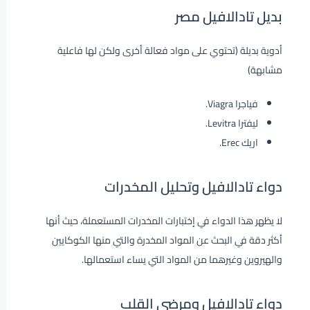
بديل تادالافيل مصر
أدوية بديلة (تحتوي على مواد فعالة أخرى ولكن لها فاعلية
مشابهة)
فياجرا Viagra.
ليفترا Levitra.
اريك Erec.
دواء تادالافيل
وتحليل المخدرات
لا يظهر هذا الدواء في إختبارات المخدرات المستعملة، حيث أنها
أكثر دقة في البحث عن المواد المخدرة والتي منها الكوكايين
والهيروين وغيرهما من المواد التي يساء استعمالها.
دواء تادالافيل
ومرضى القلب