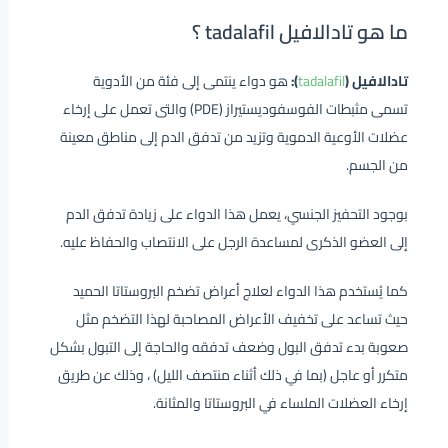
ما هو تادالافيل tadalafil ؟
تادالافيل (
tadalafil
):
هو دواء ينتمى إلى فئة من الأدوية
تسمى مثبطات الفوسفوديستيراز (PDE) والتى تعمل على إرخاء
عضلات الأوعية الدموية وتزيد من تدفق الدم إلى مناطق معينة
من الجسم.
بوجود التحفيز الجنسي، يعمل هذا الدواء على زيادة تدفق الدم
إلى العضو الذكرى لمساعدة الرجل على الانتصاب والحفاظ عليه.
كما يُستخدم هذا الدواء لعلاج أعراض تضخم البروستاتا الحميد
حيث تساعد على تخفيف الأعراض المصاحبة لهذا التضخم مثل
صعوبة بدء تدفق البول وضعف تدفقه والحاجة إلى التبول بشكل
متكرر أو عاجل (بما في ذلك أثناء منتصف الليل) ، وذلك عن طريق
إرخاء العضلات الملساء في البروستاتا والمثانة.