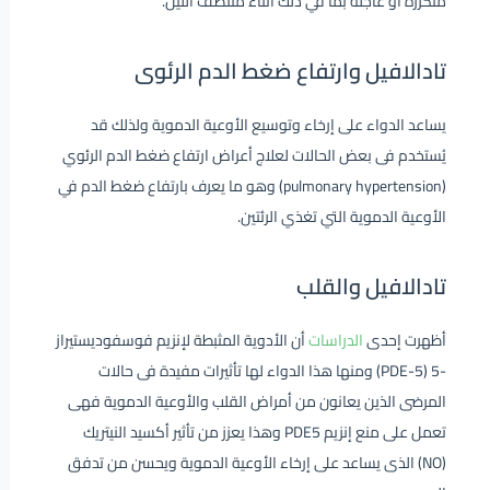
متكررة أو عاجلة بما في ذلك أثناء منتصف الليل.
تادالافيل وارتفاع ضغط الدم الرئوى
يساعد الدواء على إرخاء وتوسيع الأوعية الدموية ولذلك قد
يُستخدم فى بعض الحالات لعلاج أعراض ارتفاع ضغط الدم الرئوي
(pulmonary hypertension) وهو ما يعرف بارتفاع ضغط الدم في
الأوعية الدموية التي تغذي الرئتين.
تادالافيل والقلب
أظهرت إحدى
الدراسات
أن الأدوية المثبطة لإنزيم فوسفوديستيراز
-5 (PDE-5) ومنها هذا الدواء لها تأثيرات مفيدة فى حالات
المرضى الذين يعانون من أمراض القلب والأوعية الدموية فهى
تعمل على منع إنزيم PDE5 وهذا يعزز من تأثير أكسيد النيتريك
(NO) الذى يساعد على إرخاء الأوعية الدموية ويحسن من تدفق