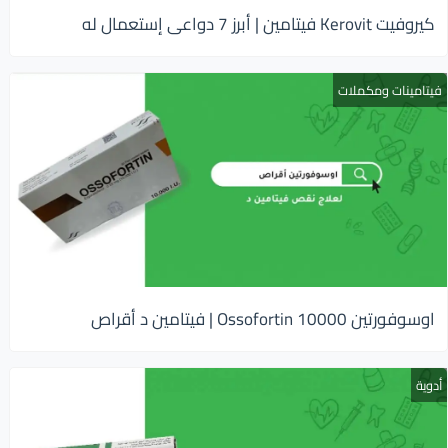
كيروفيت Kerovit فيتامين | أبرز 7 دواعى إستعمال له
فيتامينات ومكملات
اوسوفورتين 10000 Ossofortin | فيتامين د أقراص
أدوية