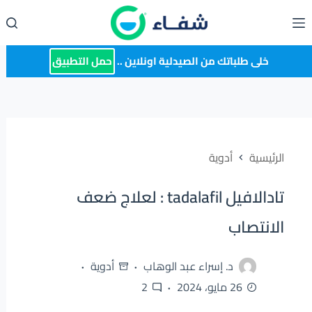
لتجاوز
لى
لمحتوى
خلى طلباتك من الصيدلية اونلاين ..
حمل التطبيق
الرئيسية
أدوية
تادالافيل tadalafil : لعلاج ضعف
الانتصاب
د. إسراء عبد الوهاب
أدوية
26 مايو، 2024
2