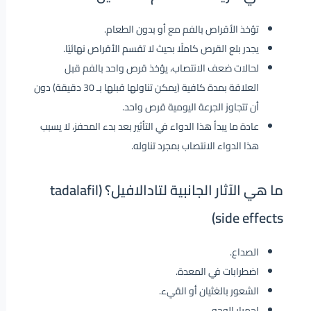
تؤخذ الأقراص بالفم مع أو بدون الطعام.
يجدر بلع القرص كاملًا بحيث لا تقسم الأقراص نهائيًا.
لحالات ضعف الانتصاب، يؤخذ قرص واحد بالفم قبل
العلاقة بمدة كافية (يمكن تناولها قبلها بـ 30 دقيقة) دون
أن تتجاوز الجرعة اليومية قرص واحد.
عادة ما يبدأ هذا الدواء في التأثير بعد بدء المحفز، لا يسبب
هذا الدواء الانتصاب بمجرد تناوله.
ما هي الآثار الجانبية لتادالافيل؟ (tadalafil
side effects)
الصداع.
اضطرابات في المعدة.
الشعور بالغثيان أو القيء.
احمرار الوجه.