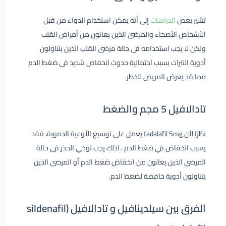
تشير بعض
الدراسات
إلى أنه يمكن استخدام الدواء من قبل
الأشخاص الأصحاء والمرضى الذين يعانون من أمراض القلب
ولكن لا يجب استخدامه فى حالة مرضى القلب الذين يتناولون
أدوية النترات بسبب احتمالية حدوث انخفاض شديد فى ضغط الدم
مما قد يعرض المريض للخطر.
تادالافيل 5 مجم والضغط
نظرًا لأن tadalafil 5mg يعمل على توسيع الأوعية الدموية، فقد
يسبب انخفاض في ضغط الدم ، لذلك يجب توخي الحذر فى حالة
المرضى الذين يعانون من انخفاض ضغط الدم أو المرضى الذين
يتناولون أدوية خافضة لضغط الدم.
الفرق بين سيلدينافيل و تادالافيل (sildenafil