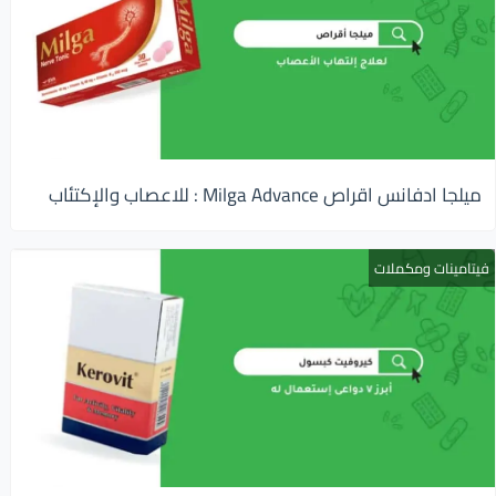
ميلجا ادفانس اقراص Milga Advance : للاعصاب والإكتئاب
فيتامينات ومكملات