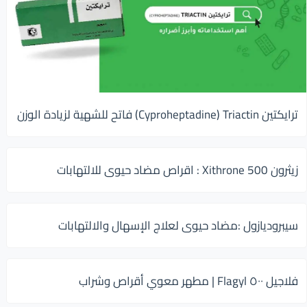
ترايكتين Cyproheptadine) Triactin) فاتح للشهية لزيادة الوزن
زيثرون 500 Xithrone : اقراص مضاد حيوى للالتهابات
سيبروديازول :مضاد حيوى لعلاج الإسهال والالتهابات
فلاجيل ٥٠٠ Flagyl | مطهر معوي أقراص وشراب