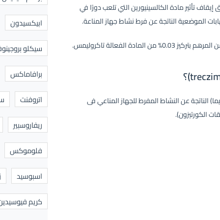
ل عن طريق إيقاف تأثير مادة الكالسينيورين التي تلعب دورًا في
بات الموضعية الناتجة عن فرط نشاط جهاز المناعة.
ابيكسيدون
سيكلو بروجينوف
برافاماكس
اتروفنت
سا
ما) الناتجة عن النشاط المفرط للجهاز المناعي فى
ات الكورتيزون).
ريفاروسبير
فلوموكس
اسبوسيد
ز
كريم فيوسيدين