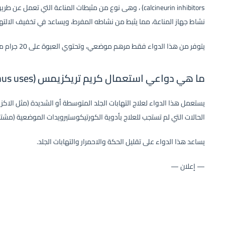
calcineurin inhibitors) ، وهى نوع من مثبطات المناعة التي تعم
نشاط جهاز المناعة، مما يثبط من نشاطه المفرط، ويساعد في تخفيف الالتها
يتوفر من هذا الدواء فقط مرهم موضعي، وتحتوي العبوة على 20 جرام من المرهم بتركيز 0.03% من المادة الفعالة تاكروليمس.
ما هي دواعي استعمال كريم تريكزيمس (treczimus uses)؟
يستعمل هذا الدواء لعلاج التهابات الجلد المتوسطة أو الشديدة (مثل الاكزي
الحالات التي لم تستجب للعلاج بأدوية الكورتيكوستيرويدات الموضعية (مشتق
يساعد هذا الدواء على تقليل الحكة والاحمرار والتهابات الجلد.
— إعلان —