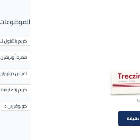
الموضوعات 
كريم بانثينول لل
قطرة أوتريفين ل
اقراص دوليبران
كريم زنك اوليف
t
كولوفيرين د