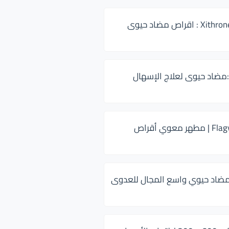
زيثرون 500 Xithrone : اقراص مضاد حيوى
:مضاد حيوى لعلاج الإسهال
فلاجيل ٥٠٠ Flagyl | مطهر معوي أقراص
ضاد حيوي واسع المجال للعدوى