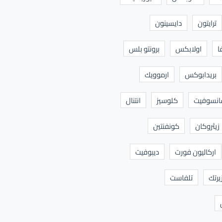
ترايتون
دايسينون
ا
اولابكس
برونتو بلس
بريدابوكس
ارموويك
نسوفيت
كلوسيز
انتنال
زيثروكان
كونفنتين
اركاليون فورت
ديبوفيت
يرتك
تلفاست