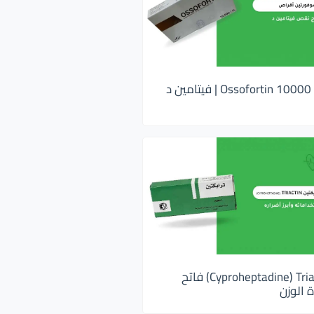
اوسوفورتين 10000 Ossofortin | فيتامين د
ترايكتين Cyproheptadine) Triactin) فاتح
 الوزن