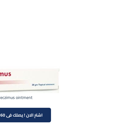
reczimus ointment
اشترِ الان ! يصلك فى 60 دقيقة