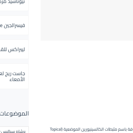
ثيوتاسيد مركب 600 و 300 لإلتهاب
فيسرالجين Visceralgine لآلام الجهاز الهضمى
ليبراكس للق
جاست ريج لع
الأمعاء
الموضوعات ال
هى مادة فعالة تنتمي إلى فئة الأدوية المعروفة باسم مثبطات الكالسينيورين الموضعية (Topical
برشام سياليس 20