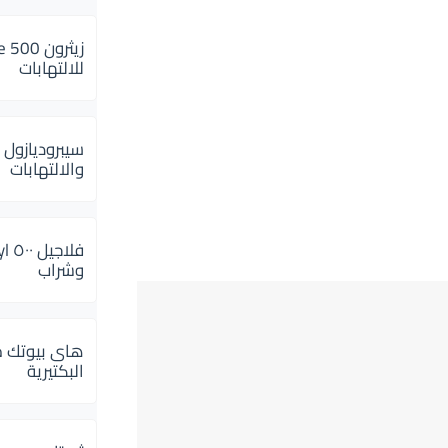
للالتهابات
سيبروديازول 
والالتهابات
وشراب
هاى بيوتك م
البكتيرية