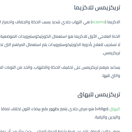
تريكزيمس للاكزيما
الاكزيما (
eczema
) هي التهاب جلدي شديد يسبب الحكة والجفاف واحمرار الج
الخط العلاجي الأول للاكزيما هو استعمال الكورتيكوستيرويدات الموضعية (
لا تستجيب للعلاج بأدوية الكورتيكوستيرويدات يتم استعمال المراهم التى 
تريكزيمس.
يساعد مرهم تريكزيمس على تخفيف الحكة والالتهاب، والحد من النوبات المتكرر
والتي تليها.
تريكزيمس للبهاق
البهاق
(vitiligo) هو مرض جلدى يتميز بظهور بقع بيضاء اللون تختلف تمامً
واليدين والرقبة.
بعض حالات البهاق تنتج عن فرط نشاط الجهاز المناعي، حيث بدلًا من أن يهاج