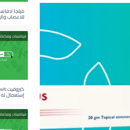
للاعصاب والإ
فيتامينات ومكمل
إستعمال له
فيتامينات ومكمل