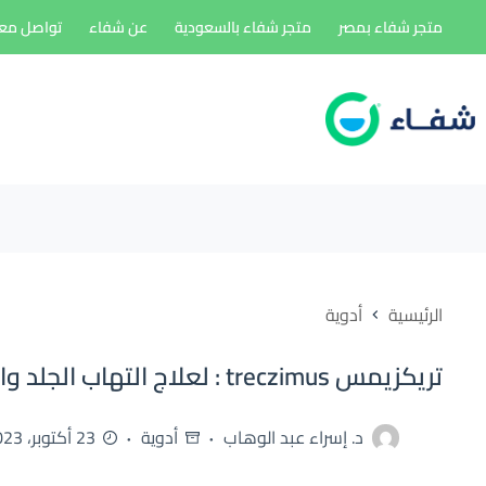
لتجاوز
متجر شفاء بمصر
متجر شفاء بالسعودية
عن شفاء
تواصل معن
لى
لمحتوى
الرئيسية
أدوية
تريكزيمس treczimus : لعلاج التهاب الجلد والاكزيما
د. إسراء عبد الوهاب
أدوية
23 أكتوبر، 2023