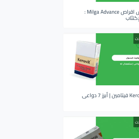
ميلجا ادفانس اقراص Milga Advance :
كتئاب
ات
كيروفيت Kerovit فيتامين | أبرز 7 دواعى
ات