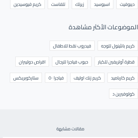
ديبوفيت
اسبوسيد
زيرتك
تلفاست
كريم فيوسيدين
الموضوعات الأكثر مشاهدة
كريم بانثينول للوجه
فيدروب نقط للاطفال
قطرة أوتريفين للكبار
حبوب فياجرا للرجال
اقراص دوليبران
كريم كارباميد
كريم زنك اوليف
فياجرا ٥٠
ستاركوبريكس
كولوفيرين د
مقالات مشابهة