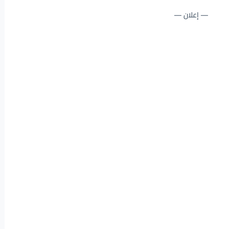
— إعلان —