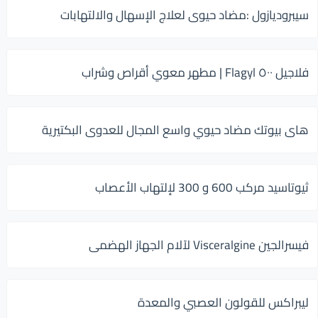
سيبروديازول :مضاد حيوى لعلاج الإسهال والالتهابات
فلاجيل ٥٠٠ Flagyl | مطهر معوي أقراص وشراب
هاى بيوتك مضاد حيوي واسع المجال للعدوى البكتيرية
ثيوتاسيد مركب 600 و 300 لإلتهاب الأعصاب
فيسرالجين Visceralgine لآلام الجهاز الهضمى
ليبراكس للقولون العصبي والمعدة