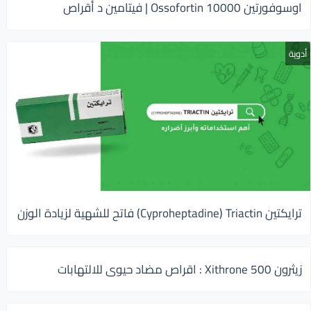
اوسوفورتين 10000 Ossofortin | فيتامين د أقراص
أدوية
ترايكتين Cyproheptadine) Triactin) فاتح للشهية لزيادة الوزن
زيثرون 500 Xithrone : اقراص مضاد حيوى للالتهابات