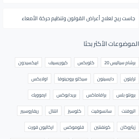
جاست ريج لعلاج أعراض القولون وتنظيم حركة الأمعاء
الموضوعات الأكثر بحثا
برشام سياليس 20
كلوبكس
كيوريسيف
ابيكسيدون
ترايتون
دايسينون
سيكلو بروجينوفا
اولابكس
برونتو بلس
برافاماكس
بريدابوكس
ارموويك
اتروفنت
سانسوفيت
كلوسيز
انتنال
ريفاروسبير
زيثروكان
كونفنتين
فلوموكس
اركاليون فورت