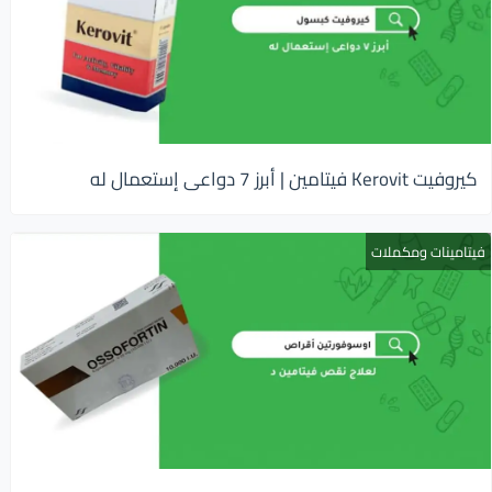
كيروفيت Kerovit فيتامين | أبرز 7 دواعى إستعمال له
فيتامينات ومكملات