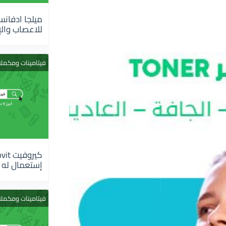
للاعصاب والإ
فيتامينات ومكمل
إستعمال له
فيتامينات ومكمل