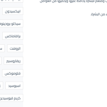
مين ب5، ويعمل كمرطب ومنعم للبشرة يحافظ عليها ويحميها من العوامل
ابيكسيدون
 من البشرة.
سيكلو بروجينوف
برافاماكس
اتروفنت
سا
ريفاروسبير
فلوموكس
اسبوسيد
ز
كريم فيوسيدين