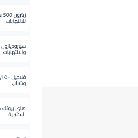
للالتهابات
سيبروديازول 
والالتهابات
وشراب
هاى بيوتك م
البكتيرية