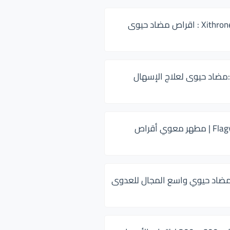
زيثرون 500 Xithrone : اقراص مضاد حيوى
:مضاد حيوى لعلاج الإسهال
فلاجيل ٥٠٠ Flagyl | مطهر معوي أقراص
ضاد حيوي واسع المجال للعدوى