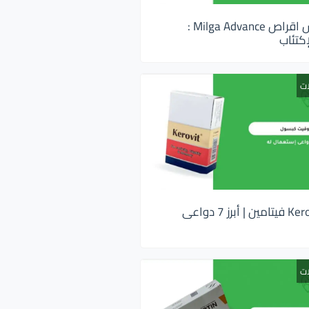
ميلجا ادفانس اقراص Milga Advance :
كتئاب
ات
كيروفيت Kerovit فيتامين | أبرز 7 دواعى
ات