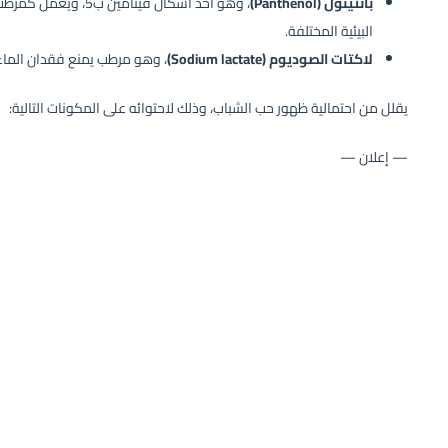
بانثينول (Panthenol)
، وهو أحد أشكال فيتا
البيئية المختلفة.
لاكتات الصوديوم (Sodium lactate)
، وهو مرطب يمنع فقدان الماء
يقلل من احتمالية ظهور حب الشباب، وذلك لاحتوائه على المكونات التالية:
— إعلان —