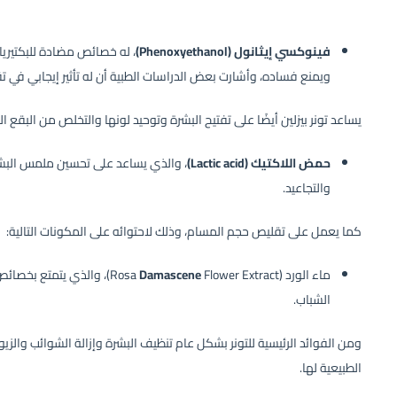
فينوكسي إيثانول (Phenoxyethanol)
، له خصائص مضادة للبكتيري
ويمنع فساده، وأشارت بعض الدراسات الطبية أن له تأثير إيجابي في ت
يساعد تونر بيزلين أيضًا على تفتيح البشرة وتوحيد لونها والتخلص من البقع ال
حمض اللاكتيك (Lactic acid)
، والذي يساعد على تحسين ملمس البشر
والتجاعيد.
كما يعمل على تقليص حجم المسام، وذلك لاحتوائه على المكونات التالية:
ماء الورد (Rosa
Flower Extract)
Damascene
، والذي يتمتع بخصائ
الشباب.
ومن الفوائد الرئيسية للتونر بشكل عام تنظيف البشرة وإزالة الشوائب والزيوت
الطبيعية لها.