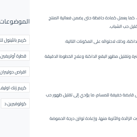
ا، كما يعمل كمادة حافظة حتى يضمن فعالية المنتج
الموضوعات 
قليل حب الشباب.
كريم بانثينول لل
داكنة، وذلك لاحتوائه على المكونات التالية:
قطرة أوتريفين ل
ة وتقليل مظهر البقع الداكنة وعلاج الخطوط الدقيقة
اقراص دوليبران
كريم زنك اوليف
ص قابضة خفيفة للمسام، ما يؤدي إلى تقليل ظهور حب
كولوفيرين د
 الزائدة والأتربة منها، وإعادة توازن درجة الحموضة