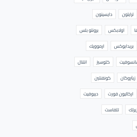
ترايتون
دايسينون
ا
اولابكس
برونتو بلس
بريدابوكس
ارموويك
نسوفيت
كلوسيز
انتنال
زيثروكان
كونفنتين
اركاليون فورت
ديبوفيت
يرتك
تلفاست