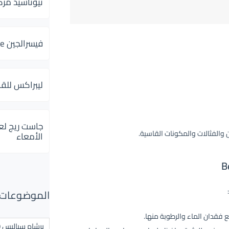
ثيوتاسيد مركب 600 و 300 لإلتهاب
فيسرالجين Visceralgine لآلام الجهاز الهضمى
ليبراكس للق
جاست ريج لع
ين والفثالات والمكونات القاسية.
الأمعاء
الموضوعات ال
 فقدان الماء والرطوبة منها.
برشام سياليس 20