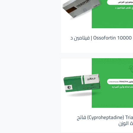
اوسوفورتين 10000 Ossofortin | فيتامين د
ترايكتين Cyproheptadine) Triactin) فاتح
 الوزن