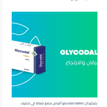
جليكودال glycodal tablets أقراص مضغ فعالة في تخفيف