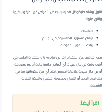
تناول برشام جليكودال قد يسبب بعض الأعراض غير المرغوب فيها،
والتي منها:
الإمساك.
ارتفاع مستوى الكالسيوم في الجسم.
زيادة الشعور بالحموضة.
يجب التوقف عن استخدام اقراص Glycodal واستشارة الطبيب في
أقرب وقت في حال ظهرت أي أعراض جانبية حادة أو غير معروفة،
أو في حال ظهرت علامات تحسس تجاه أيٍ من مكوناتها بما في
ذلك تورم الوجه أو اللسان وصعوبة التنفس والحكة الجلدية
الشديدة.
اقرأ
أيضاً: