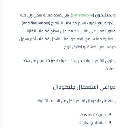
دايميثيكون (
Dimethicone
):
هي مادة فعالة تنتمي إلى فئة
الأدوية التي تعرف باسم مضادات الانتفاخ (Anti flatulences)
والتى تعمل على تقليل الضغط على سطح فقاعات الغازات
الصغيرة مما يسمح باندماجها معًا لتشكل فقاعات أكبر يسهل
طردها مع التجشؤ أو إطلاق الريح.
يحتوي القرص الواحد من هذا الدواء تركيز 10 مجم من هذه
المادة.
دواعي استعمال جليكودال
يستعمل جليكودال اقراص لكلٍ من الحالات التالية:
حموضة المعدة.
الانتفاخ والغازات.