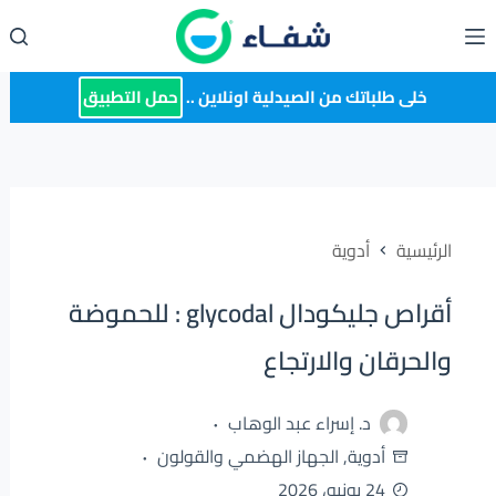
لتجاوز
لى
لمحتوى
خلى طلباتك من الصيدلية اونلاين ..
حمل التطبيق
الرئيسية
أدوية
أقراص جليكودال glycodal : للحموضة
والحرقان والارتجاع
د. إسراء عبد الوهاب
أدوية
,
الجهاز الهضمي والقولون
24 يونيو، 2026