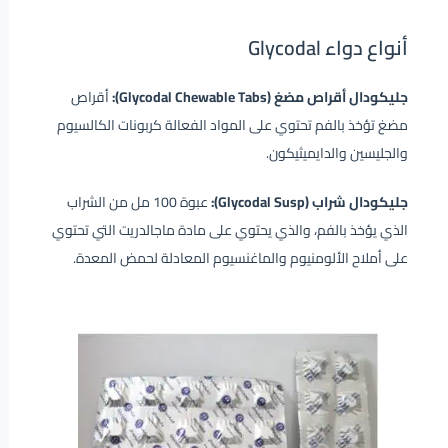
أنواع دواء Glycodal
جليكودال أقراص مضغ (Glycodal Chewable Tabs):
أقراص
مضغ تؤخذ بالفم تحتوي على المواد الفعالة كربونات الكالسيوم
والجليسين والدايميثيكون.
جليكودال شراب (Glycodal Susp):
عبوة 100 مل من الشراب
الذي يؤخذ بالفم، والذي يحتوي على مادة ماجالدريت التي تحتوي
على أملاح الألومنيوم والماغنسيوم المعادلة لحمض المعدة.