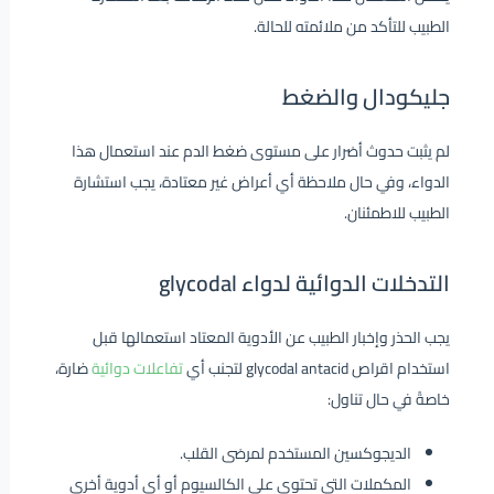
الطبيب للتأكد من ملائمته للحالة.
جليكودال والضغط
لم يثبت حدوث أضرار على مستوى ضغط الدم عند استعمال هذا
الدواء، وفي حال ملاحظة أي أعراض غير معتادة، يجب استشارة
الطبيب للاطمئنان.
التدخلات الدوائية لدواء glycodal
يجب الحذر وإخبار الطبيب عن الأدوية المعتاد استعمالها قبل
استخدام اقراص glycodal antacid لتجنب أي
تفاعلات دوائية
ضارة،
خاصةً في حال تناول:
الديجوكسين المستخدم لمرضى القلب.
المكملات التي تحتوي على الكالسيوم أو أي أدوية أخرى