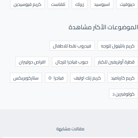
ديبوفيت
اسبوسيد
زيرتك
تلفاست
كريم فيوسيدين
الموضوعات الأكثر مشاهدة
كريم بانثينول للوجه
فيدروب نقط للاطفال
قطرة أوتريفين للكبار
حبوب فياجرا للرجال
اقراص دوليبران
كريم كارباميد
كريم زنك اوليف
فياجرا ٥٠
ستاركوبريكس
كولوفيرين د
مقالات مشابهة