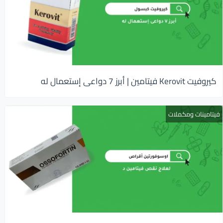
كيروفيت Kerovit فيتامين | أبرز 7 دواعى إستعمال له
فيتامينات ومكملات