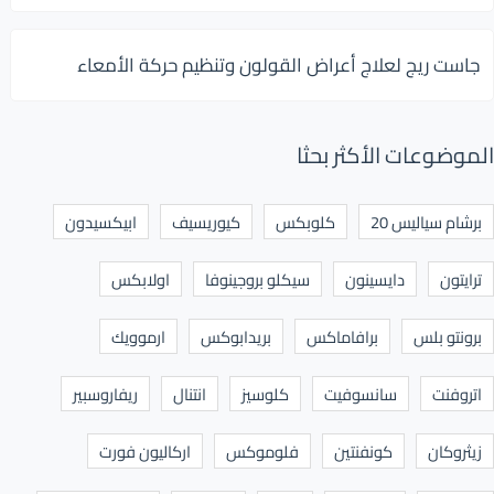
جاست ريج لعلاج أعراض القولون وتنظيم حركة الأمعاء
الموضوعات الأكثر بحثا
برشام سياليس 20
كلوبكس
كيوريسيف
ابيكسيدون
ترايتون
دايسينون
سيكلو بروجينوفا
اولابكس
برونتو بلس
برافاماكس
بريدابوكس
ارموويك
اتروفنت
سانسوفيت
كلوسيز
انتنال
ريفاروسبير
زيثروكان
كونفنتين
فلوموكس
اركاليون فورت