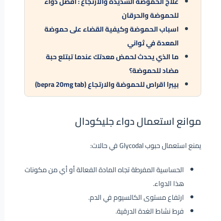
علاج الحموضة الشديدة والارتجاع : أفضل دواء
للحموضة والحرقان
اسباب الحموضة وكيفية القضاء على حموضة
المعدة في ثواني
ما الذي يحدث لحمض معدتك عندما تبتلع حبة
مضاد للحموضة؟
بيبرا اقراص للحموضة والارتجاع (bepra 20mg tab)
موانع استعمال دواء جليكودال
يمنع استعمال حبوب Glycodal في حالات:
الحساسية المفرطة تجاه المادة الفعالة أو أي من مكونات
هذا الدواء.
ارتفاع مستوى الكالسيوم في الدم.
فرط نشاط الغدة الدرقية.