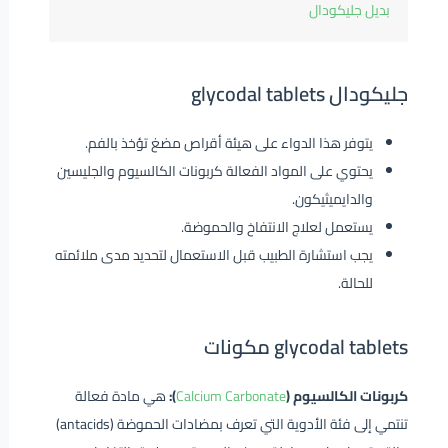
بديل جليكودال
جليكودال glycodal tablets
يتوفر هذا الدواء على هيئة أقراص مضغ تؤخذ بالفم.
يحتوي على المواد الفعالة كربونات الكالسيوم والجليسين
والدايميثيكون.
يستعمل لعلاج الانتفاخ والحموضة.
يجب استشارة الطبيب قبل الاستعمال لتحديد مدى ملائمته
للحالة.
glycodal tablets مكونات
كربونات الكالسيوم (
Calcium Carbonate
):
هي مادة فعالة
تنتمي إلى فئة الأدوية التي تعرف بمضادات الحموضة (antacids)