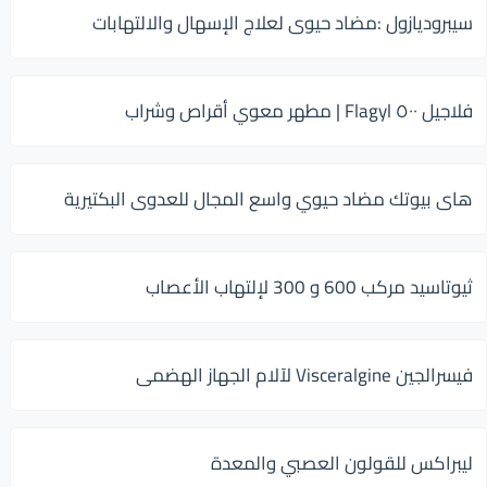
سيبروديازول :مضاد حيوى لعلاج الإسهال والالتهابات
فلاجيل ٥٠٠ Flagyl | مطهر معوي أقراص وشراب
هاى بيوتك مضاد حيوي واسع المجال للعدوى البكتيرية
ثيوتاسيد مركب 600 و 300 لإلتهاب الأعصاب
فيسرالجين Visceralgine لآلام الجهاز الهضمى
ليبراكس للقولون العصبي والمعدة