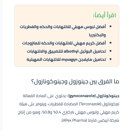
اقرأ
أيضاً:
أفضل لبوس مهبلي للالتهابات والحكه والفطريات
والبكتيريا
أفضل كريم مهبلي للالتهابات والحكه للمتزوجات
تحاميل البوثيل albothyl للتضييق والالتهابات
تحاميل مايفجن myvagyn للالتهابات المهبلية
ما الفرق بين جينوزول وجينوكونازول؟
جينوكونازول (gynoconazole) :
يحتوي على المادة الفعالة
تيركونازول (Terconazole) المضادة للفطريات، ويتوفر على هيئة
كريم مهبلي ولبوس مهبلي بتركيزي 0.4% و0.8%، وهو من إنتاج
شركة ابيكس فارما (APex Pharma).