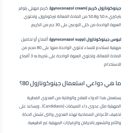
جينوكونازول كريم (gynoconazol cream):
كريم مهبلي يتوفر
بتركيزي 0.4% و0.8% من المادة الفعالة تيركونازول، وتحتوي
العبوة الواحدة من كلى النوعين على 30 جم من الكريم.
لبوس جينوكونازول (gynoconazol supp):
أقماع أو تحاميل
مهبلية تستخدم للنساء تحتوي الواحدة منها على 80 مجم من
المادة الفعالة، وتحتوي العبوة الواحدة على شريط به 3 أقماع
للاستخدام.
ما هي دواعي استعمال جينوكونازول 80؟
يستعمل هذا الدواء للعلاج والوقاية من العدوى الفطرية
المهبلية مثل عدوى داء المبيضات (Candidiasis) ، ويساعد على
تخفيف الأعراض المصاحبة لهذه العدوى والتى تشمل الحكة
والألم والشعور بالحرقان والإفرازات المهبلية غير الطبيعية.