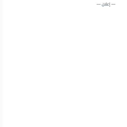
— إعلان —