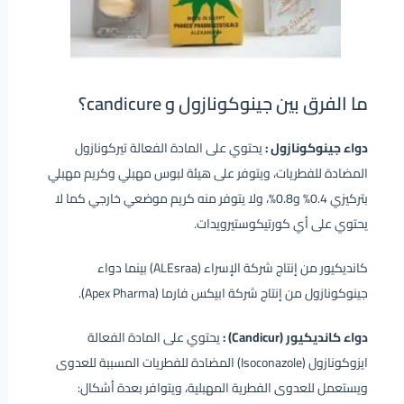
ما الفرق بين جينوكونازول و candicure؟
دواء جينوكونازول :
يحتوي على المادة الفعالة تيركونازول
المضادة للفطريات، ويتوفر على هيئة لبوس مهبلي وكريم مهبلي
بتركيزي 0.4% و0.8%، ولا يتوفر منه كريم موضعي خارجي كما لا
يحتوي على أي كورتيكوستيرويدات.
كانديكيور من إنتاج شركة الإسراء (ALEsraa) بينما دواء
جينوكونازول من إنتاج شركة ابيكس فارما (Apex Pharma).
دواء كانديكيور (Candicur) :
يحتوي على المادة الفعالة
ايزوكونازول (Isoconazole) المضادة للفطريات المسببة للعدوى
ويستعمل للعدوى الفطرية المهبلية، ويتوافر بعدة أشكال: