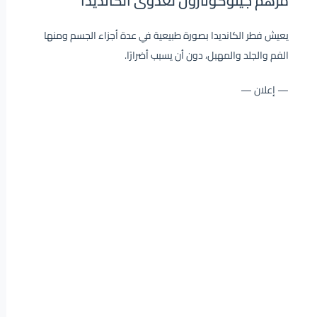
مرهم جينوكونازول لعدوى الكانديدا
يعيش فطر الكانديدا بصورة طبيعية في عدة أجزاء الجسم ومنها
الفم والجلد والمهبل، دون أن يسبب أضرارًا.
— إعلان —