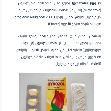
جينوزول (gynazole)
: يحتوي على المادة الفعالة ميكونازول
(Miconazole) وهي من مضادات الفطريات، ويتوفر على هيئة
كريم مهبلي ولبوس مهبلي بتركيزي 200 مجم و400 مجم، وهو
من إنتاج شركة فاركو للأدوية (Pharco).
يستعمل النوعان لعلاج العدوى الفطرية المهبلية لدى النساء،
لكن تشير إحدى
الدراسات
إلى أن مادة تيركونازول (في دواء
جينوكونازول) فاعلية أعلى في تخفيف أعراض الالتهاب بالتزامن
مع ظهور أعراض جانبية أقل إذا ما قورنت بمادة ميكونازول
(المادة الفعالة في دواء جينوزول).