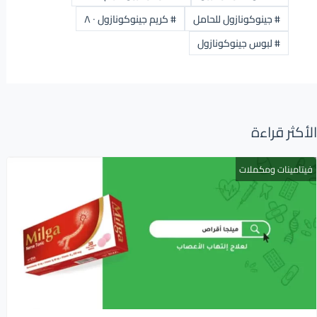
#
جينوكونازول للحامل
#
كريم جينوكونازول ٠ ٨
#
لبوس جينوكونازول
الأكثر قراءة
فيتامينات ومكملات