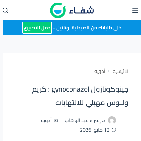
لتجاوز
لى
لمحتوى
خلى طلباتك من الصيدلية اونلاين ..
حمل التطبيق
الرئيسية
أدوية
جينوكونازول gynoconazol : كريم
ولبوس مهبلي للالتهابات
د. إسراء عبد الوهاب
أدوية
12 مايو، 2026