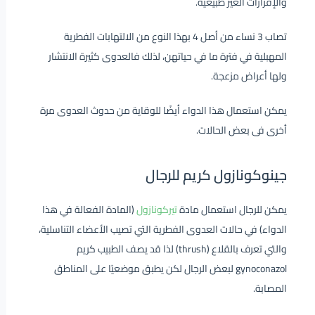
والإفرازات الغير طبيعية.
تصاب 3 نساء من أصل 4 بهذا النوع من الالتهابات الفطرية
المهبلية في فترة ما في حياتهن، لذلك فالعدوى كثيرة الانتشار
ولها أعراض مزعجة.
يمكن استعمال هذا الدواء أيضًا للوقاية من حدوث العدوى مرة
أخرى فى بعض الحالات.
جينوكونازول كريم للرجال
يمكن للرجال استعمال مادة
تيركونازول
(المادة الفعالة في هذا
الدواء) في حالات العدوى الفطرية التي تصيب الأعضاء التناسلية،
والتي تعرف بالقلاع (thrush) لذا قد يصف الطبيب كريم
gynoconazol لبعض الرجال لكن يطبق موضعيًا على المناطق
المصابة.