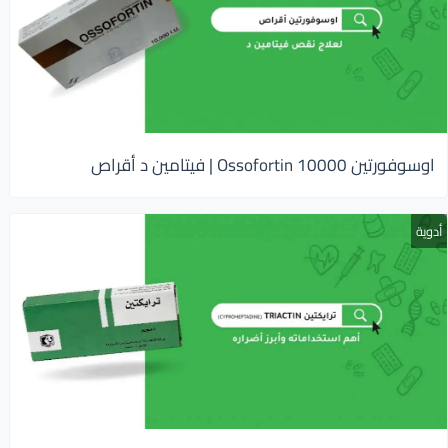
اوسوفورتين 10000 Ossofortin | فيتامين د أقراص
أدوية