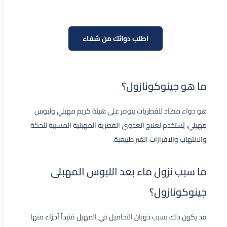
اطلب دوائك من شفاء
ما هو جينوكونازول؟
هو دواء مضاد للفطريات يتوفر على هيئة كريم مهبلي ولبوس
مهبلي، يُستخدم لعلاج العدوى الفطرية المهبلية المسببة للحكة
والالتهاب والافرازات الغير طبيعية.
ما سبب نزول ماء بعد اللبوس المهبلى
جينوكونازول؟
قد يكون ذلك بسبب ذوبان التحاميل في المهبل فتبدأ أجزاء منها