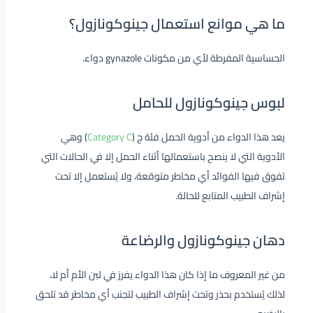
ما هي موانع استعمال جينوكونازول؟
الحساسية المفرطة لأي من مكونات
gynazole دواء
.
لبوس جينوكونازول للحامل
يعد هذا الدواء من أدوية الحمل فئة ج (
Category C
) وهي
الأدوية التي لا ينصح باستعمالها أثناء الحمل إلا في الحالات التي
تفوق فيها الفوائد أي مخاطر متوقعة، ولا يُستعمل إلا تحت
إشراف الطبيب المتابع للحالة.
دهان جينوكونازول والرضاعة
من غير المعروف ما إذا كان هذا الدواء يفرز في لبن الأم أم لا،
لذلك يُستخدم بحذر وتحت إشراف الطبيب لتجنب أي مخاطر قد تلحق