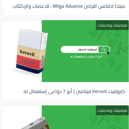
ميلجا ادفانس اقراص Milga Advance : للاعصاب والإكتئاب
فيتامينات ومكملات
كيروفيت Kerovit فيتامين | أبرز 7 دواعى إستعمال له
فيتامينات ومكملات