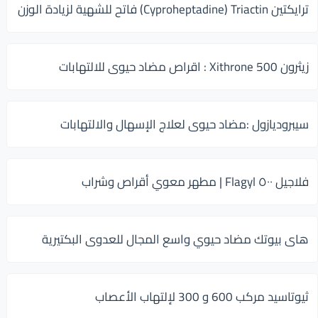
ترايكتين Cyproheptadine) Triactin) فاتح للشهية لزيادة الوزن
زيثرون 500 Xithrone : اقراص مضاد حيوى للالتهابات
سيبروديازول :مضاد حيوى لعلاج الإسهال والالتهابات
فلاجيل ٥٠٠ Flagyl | مطهر معوي أقراص وشراب
هاى بيوتك مضاد حيوي واسع المجال للعدوى البكتيرية
ثيوتاسيد مركب 600 و 300 لإلتهاب الأعصاب