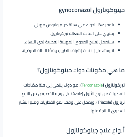
جينوكونازول gynoconazol
يتوفر هذا الدواء على هيئة كريم ولبوس مهبلي.
يحتوي على المادة الفعالة تيركونازول.
يستعمل لعلاج العدوى المهبلية الفطرية لدى النساء.
لا يستعمل إلا تحت إشراف الطبيب وفقًا للحالة المرضية.
ما هي مكونات دواء جينوكونازول؟
تيركونازول (
Terconazole
):
هو دواء ينتمى إلى فئة مضادات
الفطريات من نوع الأزول (Azole) على وجه الخصوص من النوع
تريازول (Triazole)، ويعمل على وقف نمو الفطريات ومنع انتشار
العدوى الناتجة عنها.
أنواع علاج جينوكونازول