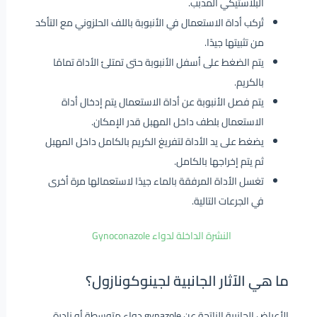
البلاستيكي المدبب.
تُركب أداة الاستعمال في الأنبوبة باللف الحلزوني مع التأكد
من تثبيتها جيدًا.
يتم الضغط على أسفل الأنبوبة حتى تمتلئ الأداة تمامًا
بالكريم.
يتم فصل الأنبوبة عن أداة الاستعمال يتم إدخال أداة
الاستعمال بلطف داخل المهبل قدر الإمكان.
يضغط على يد الأداة لتفريغ الكريم بالكامل داخل المهبل
ثم يتم إخراجها بالكامل.
تغسل الأداة المرفقة بالماء جيدًا لاستعمالها مرة أخرى
في الجرعات التالية.
النشرة الداخلة لدواء Gynoconazole
ما هي الآثار الجانبية لجينوكونازول؟
الأعراض الجانبية الناتجة عن
gynazole دواء
متوسطة أو نادرة