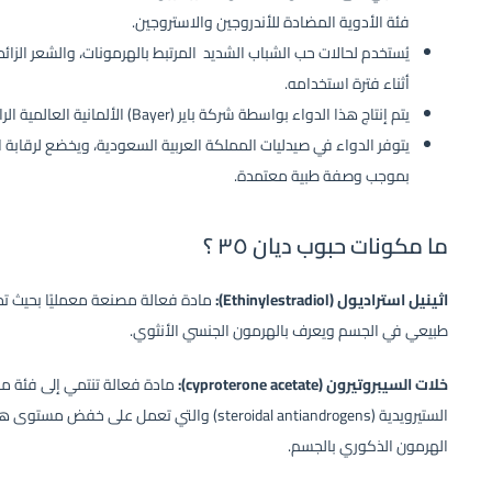
فئة الأدوية المضادة للأندروجين والاستروجين.
يُستخدم لحالات حب الشباب الشديد المرتبط بالهرمونات، والشعر الزا
أثناء فترة استخدامه.
يتم إنتاج هذا الدواء بواسطة شركة باير (Bayer) الألمانية العالمية الرائدة في مجال الصيدلة.
يتوفر الدواء في صيدليات المملكة العربية السعودية، ويخضع لرقابة ال
بموجب وصفة طبية معتمدة.
ما مكونات حبوب ديان ٣٥ ؟
اثينيل استراديول (Ethinylestradiol):
مادة فعالة مصنعة معمليًا بحيث تح
طبيعي في الجسم ويعرف بالهرمون الجنسي الأنثوي.
خلات السيبروتيرون (cyproterone acetate):
مادة فعالة تنتمي إلى فئة من
الستيرويدية (steroidal antiandrogens) والتي ت
الهرمون الذكوري بالجسم.