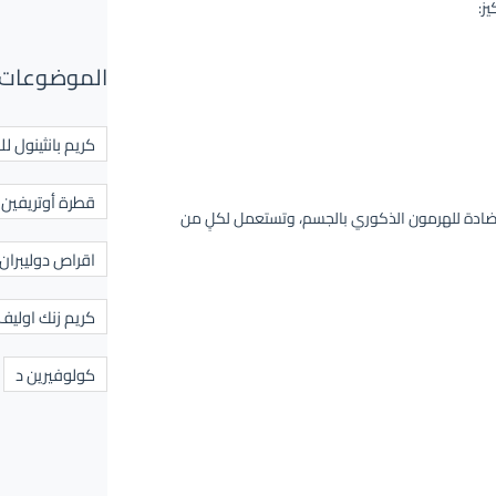
الموضوعات 
كريم بانثينول لل
قطرة أوتريفين ل
ضادة للهرمون الذكوري بالجسم، وتستعمل لكلٍ من
اقراص دوليبران
كريم زنك اوليف
كولوفيرين د