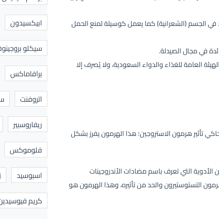
ابيكسيدون
ئد في الجسم (الشعرانية) كما يعمل كوسيلة لمنع الحمل
سيكلو بروجينوف
هيئة العامة للغذاء والدواء السعودية، ولا يُصرف إلا
برافاماكس
اتروفنت
سا
ريفاروسبير
اكي تأثير هرمون الاستروجين؛ هذا الهرمون يفرز بشكل
فلوموكس
 الأدوية التي تعرف باسم مضادات الأندروجينات
اسبوسيد
ز
عمل على خفض مستوى هرمون التستوستيرون والحد من تأثيره، وهذا الهرمون هو
كريم فيوسيدين