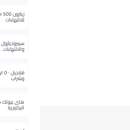
للالتهابات
سيبروديازول 
والالتهابات
وشراب
هاى بيوتك م
البكتيرية