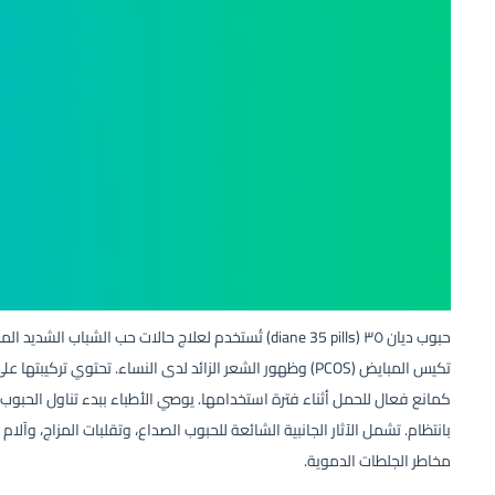
حبوب ديان ٣٥ (diane 35 pills) تُستخدم لعلاج حالات حب الش
تكيس المبايض (PCOS) وظهور الشعر الزائد لدى النساء. تحتوي تر
كمانع فعال للحمل أثناء فترة استخدامها. يوصي الأطباء ببدء تناول الحبوب من
بانتظام. تشمل الآثار الجانبية الشائعة للحبوب الصداع، وتقلبات المزاج، وآل
مخاطر الجلطات الدموية.