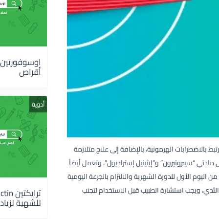
أقراص
أدوية
باب الشديد المرتبط بالاضطرابات الهرمونية، بالإضافة إلى علاج متلازمة
كيبتها على مادتي “سيبروتيرون” و”إيثينيل إستراديول”، وتعمل أيضاً
 اليوم الأول للدورة الشهرية والالتزام بالجرعة اليومية
ام الثدي، ويجب استشارة الطبيب قبل الاستخدام لتجنب
للشهية لزيادة