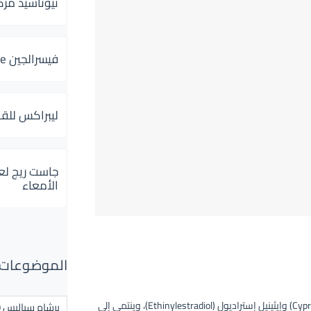
ثيوتاسيد مركب 600 و 300 لإلتهاب
فيسرالجين Visceralgine لآلام الجهاز الهضمى
ليبراكس للق
جاست ريج لع
الأمعاء
الموضوعات ال
يحتوي على المادتين الفعالتين سيبروتيرون أسيتات (Cyproterone acetate) وإيثينيل إستراديول (Ethinylestradiol)، وينتمي إلى
برشام سياليس 20