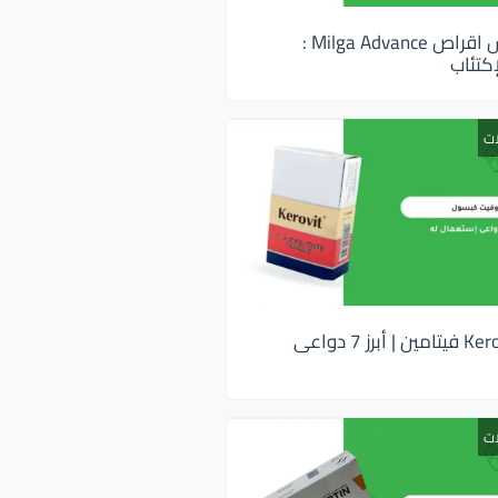
ميلجا ادفانس اقراص Milga Advance :
كتئاب
ات
كيروفيت Kerovit فيتامين | أبرز 7 دواعى
ات