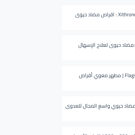
زيثرون 500 Xithrone : اقراص مضاد حيوى
:مضاد حيوى لعلاج الإسهال
فلاجيل ٥٠٠ Flagyl | مطهر معوي أقراص
ضاد حيوي واسع المجال للعدوى