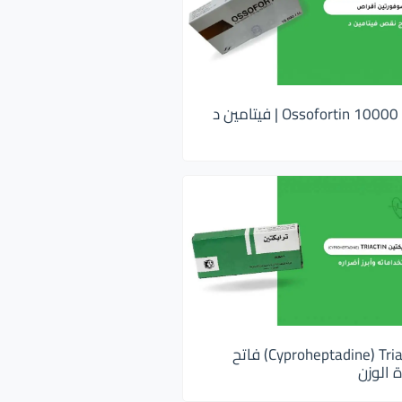
اوسوفورتين 10000 Ossofortin | فيتامين د
ترايكتين Cyproheptadine) Triactin) فاتح
 الوزن