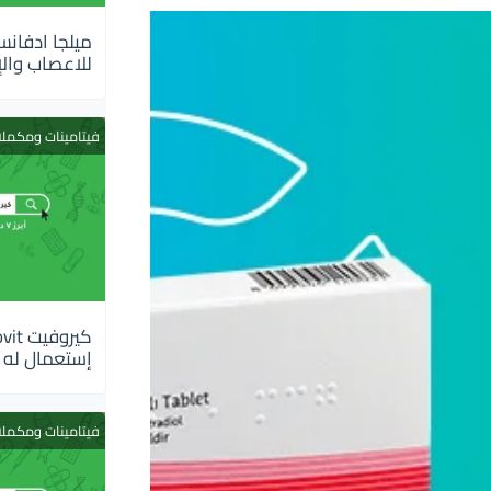
للاعصاب والإ
فيتامينات ومكمل
إستعمال له
فيتامينات ومكمل