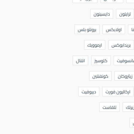
ترايتون
دايسينون
ا
اولابكس
برونتو بلس
بريدابوكس
ارموويك
نسوفيت
كلوسيز
انتنال
زيثروكان
كونفنتين
اركاليون فورت
ديبوفيت
يرتك
تلفاست