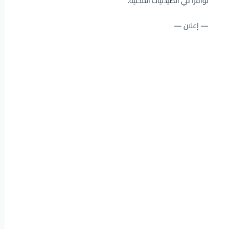
توافراً في الصيدليات المحلية.
— إعلان —