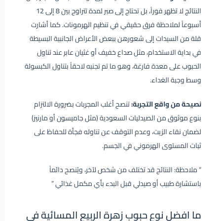
النتائج لا تظهر فوراً، بل تحتاج إلى صبر لمدة تتراوح بين 8 إلى 12
أسبوعاً لملاحظة فرق حقيقي في تنظيم الهرمونات. كما أشارت
قلة من السيدات إلى شعورهن ببعض الأعراض الجانبية البسيطة
في بداية الاستخدام، مثل صداع خفيف أو غثيان عابر عند تناول
الحبوب على معدة فارغة، وهو ما تم تجنبه لاحقاً بتناول الكبسولة
وسط وجبة الغداء.
نصيحة من واقع التجربة:
تنصح أغلب المجربات بضرورة الالتزام
بنوع موثوق من الصيدليات السعودية (مثل جاميسون أو مارنيز)
لضمان نقاء الزيت، وعدم التوقف عن تناوله فجأة للحفاظ على
ثبات المستوى الهرموني في الجسم.
” ملاحظة: النتائج قد تختلف من شخص لآخر، ويُنصح دائماً
باستشارة طبيب أو صيدلي قبل البدء بأي مكمل غذائي ”
ما افضل نوع حبوب زهرة الربيع المسائية فى