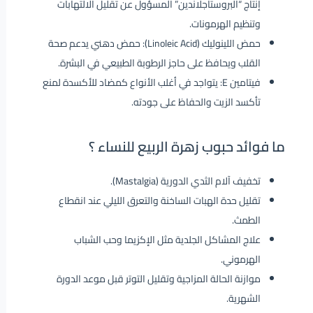
إنتاج “البروستاجلاندين” المسؤول عن تقليل الالتهابات
وتنظيم الهرمونات.
حمض اللينوليك (Linoleic Acid): حمض دهني يدعم صحة
القلب ويحافظ على حاجز الرطوبة الطبيعي في البشرة.
فيتامين E: يتواجد في أغلب الأنواع كمضاد للأكسدة لمنع
تأكسد الزيت والحفاظ على جودته.
ما فوائد حبوب زهرة الربيع للنساء ؟
تخفيف آلام الثدي الدورية (Mastalgia).
تقليل حدة الهبات الساخنة والتعرق الليلي عند انقطاع
الطمث.
علاج المشاكل الجلدية مثل الإكزيما وحب الشباب
الهرموني.
موازنة الحالة المزاجية وتقليل التوتر قبل موعد الدورة
الشهرية.