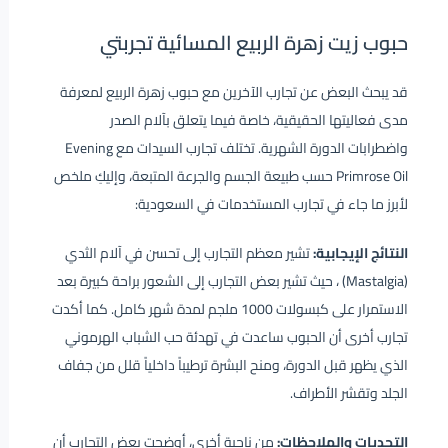
حبوب زيت زهرة الربيع المسائية تجربتي
قد يبحث البعض عن تجارب الآخرين مع حبوب زهرة الربيع لمعرفة
مدى فعاليتها الحقيقية، خاصة فيما يتعلق بآلام الصدر
واضطرابات الدورة الشهرية. تختلف تجارب السيدات مع Evening
Primrose Oil حسب طبيعة الجسم والجرعة المتبعة، وإليكِ ملخص
لأبرز ما جاء في تجارب المستخدمات في السعودية:
النتائج الإيجابية:
تشير معظم التجارب إلى تحسن في آلام الثدي
(Mastalgia) ، حيث تشير بعض التجارب إلى الشعور براحة كبيرة بعد
الاستمرار على كبسولات 1000 ملجم لمدة شهر كامل. كما أكدت
تجارب أخرى أن الحبوب ساعدت في تهدئة حب الشباب الهرموني
الذي يظهر قبل الدورة، ومنح البشرة ترطيباً داخلياً قلل من جفاف
الجلد وتقشر الأطراف.
التحديات والملاحظات:
من ناحية أخرى، أوضحت بعض التجارب أن