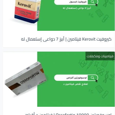
كيروفيت Kerovit فيتامين | أبرز 7 دواعى إستعمال له
فيتامينات ومكملات