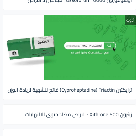
اوسوفورتين 10000 Ossofortin | فيتامين د أقراص
أدوية
ترايكتين Cyproheptadine) Triactin) فاتح للشهية لزيادة الوزن
زيثرون 500 Xithrone : اقراص مضاد حيوى للالتهابات