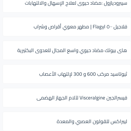
سيبروديازول :مضاد حيوى لعلاج الإسهال والالتهابات
فلاجيل ٥٠٠ Flagyl | مطهر معوي أقراص وشراب
هاى بيوتك مضاد حيوي واسع المجال للعدوى البكتيرية
ثيوتاسيد مركب 600 و 300 لإلتهاب الأعصاب
فيسرالجين Visceralgine لآلام الجهاز الهضمى
ليبراكس للقولون العصبي والمعدة