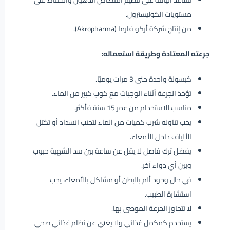
تساعد أليافه على تنظيم امتصاص الدهون والحفاظ على
مستويات الكوليسترول.
من إنتاج شركة أركو فارما (Akropharma).
جرعته المعتادة وطريقة استعماله:
كبسولة واحدة حتى 3 مرات يوميًا.
تؤخذ الجرعة أثناء الوجبات مع كوب كبير من الماء.
مناسب للاستخدام من عمر 15 سنة فأكثر.
يجب تناوله شرب كميات من الماء لتجنب انسداد أو تكتل
الألياف داخل الأمعاء.
يفضل ترك فاصل لا يقل عن ساعة بين سد الشهية حبوب
وبين أي دواء آخر.
في حال وجود ألم بالبطن أو مشاكل بالأمعاء، يجب
استشارة الطبيب.
لا تتجاوز الجرعة الموصى بها.
يستخدم كمكمل غذائي ولا يغني عن نظام غذائي صحي