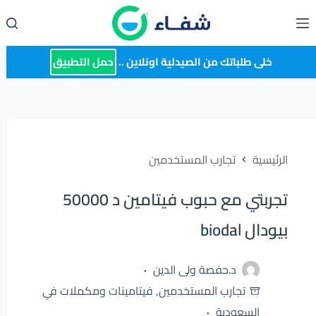
لتجاوز
لى
لمحتوى
خلى طلباتك من الصيدلية اونلاين ..
حمل التطبيق
الرئيسية
تجارب المستخدمين
تجربتي مع حبوب فيتامين د 50000
بيودال biodal
د.حفصة ولى الدين
تجارب المستخدمين
,
فيتامينات ومكملات في
السعودية