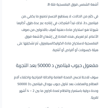
أشعة الشمس فوق البنفسجية فئة B.
في كثير من الحالات، لا يستطيع الجسم تصنيع ما يكفي من
فيتامين د3، لذلك تبدأ الشركات في إنتاجه عبر عدة طرق، أكثرها
شيوعًا هو استخراج مادة دهنية تُعرف باللانولين من صوف
الأغنام، ثم تعريض هذه المادة إلى إشعاع الأشعة فوق
البنفسجية لاستخراج مادة الكوليكالسيفيرول، ثم تشكيلها على
هيئة كبسولات أو أقراص أو أشربة.
مفعول حبوب فيتامين د 50000 بعد التجربة
سوف تلاحظ تحسن الصحة العامة والحالة المزاجية واختفاء آلام
العظام والعضلات بعد تناول حبوب بيودال فيتامين د3 50000
وحدة دولية باستمرار وانتظام لمدة تتراوح ما بين 2 – 4 أشهر
تقريبًا.