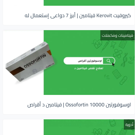
كيروفيت Kerovit فيتامين | أبرز 7 دواعى إستعمال له
فيتامينات ومكملات
اوسوفورتين 10000 Ossofortin | فيتامين د أقراص
أدوية