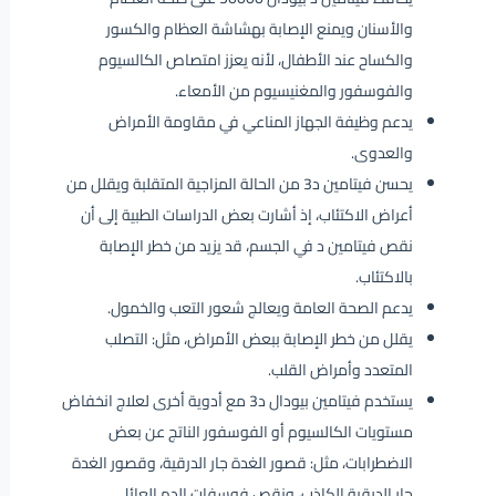
والأسنان ويمنع الإصابة بهشاشة العظام والكسور
والكساح عند الأطفال، لأنه يعزز امتصاص الكالسيوم
والفوسفور والمغنيسيوم من الأمعاء.
يدعم وظيفة الجهاز المناعي في مقاومة الأمراض
والعدوى.
يحسن فيتامين د3 من الحالة المزاجية المتقلبة ويقلل من
أعراض الاكتئاب، إذ أشارت بعض الدراسات الطبية إلى أن
نقص فيتامين د في الجسم، قد يزيد من خطر الإصابة
بالاكتئاب.
يدعم الصحة العامة ويعالج شعور التعب والخمول.
يقلل من خطر الإصابة ببعض الأمراض، مثل: التصلب
المتعدد وأمراض القلب.
يستخدم فيتامين بيودال د3 مع أدوية أخرى لعلاج انخفاض
مستويات الكالسيوم أو الفوسفور الناتج عن بعض
الاضطرابات، مثل: قصور الغدة جار الدرقية، وقصور الغدة
جار الدرقية الكاذب، ونقص فوسفات الدم العائلي.