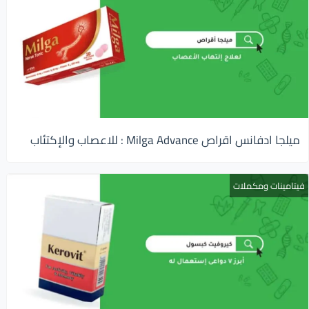
ميلجا ادفانس اقراص Milga Advance : للاعصاب والإكتئاب
فيتامينات ومكملات