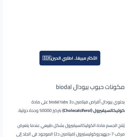
الأكثر مبيعًا.. اطلبي الحين🇸🇦
مكونات حبوب بيودال biodal
يحتوي بيودال أقراص فيتامين د3 biodal tabs على مادة
كوليكالسيفيرول (Cholecalciferol)
بتركيز 50000 وحدة دولية.
يُنتج الجسم مادة الكوليكالسيفيرول بشكل طبيعي عندما يتعرض
مركب 7-ديهيدروكوليستيرول (فيتامين د2) الموجود في الجلد إلى