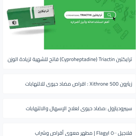
ترايكتين Cyproheptadine) Triactin) فاتح للشهية لزيادة الوزن
زيثرون 500 Xithrone : اقراص مضاد حيوى للالتهابات
سيبروديازول :مضاد حيوى لعلاج الإسهال والالتهابات
فلاجيل ٥٠٠ Flagyl | مطهر معوي أقراص وشراب