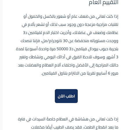
التقييم العام
إذا كنت تعاني من ضعف عام أو شعور بالكسل والخمول أو
تقلبات مزاجية مزعجة دون وجود سبب لذلك أو تشعر بآلام في
عظامك وضعف في عضلاتك، وأجريت اختبار الدم لفيتامين د3
ووجدت مستوياته منخفضة عن 30 نانوجرام/مل، فإننا ننصحك
بتجربة حبوب بيودال فيتامين د3 50000 مرة واحدة أسبوعيًا لمدة
3 أشهر، وسوف تلاحظ الفرق في أدائك اليومي ونشاطك وتغير
حالتك المزاجية إلى الأفضل واختفاء آلام العظام والعضلات بعد
مرور 6 أسابيع تقريبًا من الالتزام بتناول الفيتامين.
اطلب الآن
إذا كنت تعاني من هشاشة في العظام خاصةً السيدات في فترة
ما بعد انقطاع الطمث، فقد يصف الطبيب أيضًا مكملات