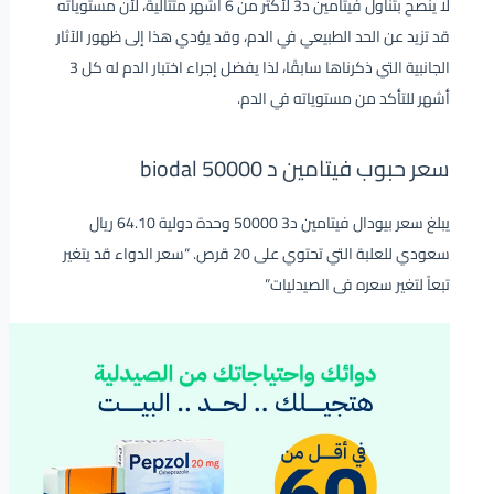
لا ينصح بتناول فيتامين د3 لأكثر من 6 أشهر متتالية، لأن مستوياته
قد تزيد عن الحد الطبيعي في الدم، وقد يؤدي هذا إلى ظهور الآثار
الجانبية التي ذكرناها سابقًا، لذا يفضل إجراء اختبار الدم له كل 3
أشهر للتأكد من مستوياته في الدم.
سعر حبوب فيتامين د 50000 biodal
يبلغ سعر بيودال فيتامين د3 50000 وحدة دولية 64.10 ريال
سعودي للعلبة التي تحتوي على 20 قرص. “سعر الدواء قد يتغير
تبعاً لتغير سعره فى الصيدليات”