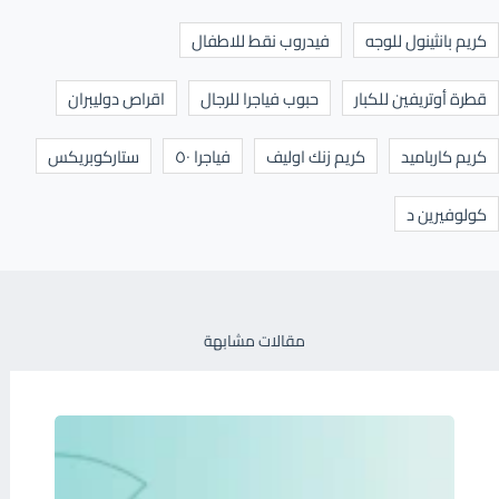
كريم بانثينول للوجه
فيدروب نقط للاطفال
قطرة أوتريفين للكبار
حبوب فياجرا للرجال
اقراص دوليبران
كريم كارباميد
كريم زنك اوليف
فياجرا ٥٠
ستاركوبريكس
كولوفيرين د
مقالات مشابهة