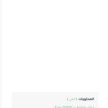
المحتويات
أخفي
حبوب فيتامين د 50000 بيودال