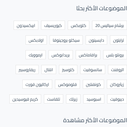
الموضوعات الأكثر بحثا
برشام سياليس 20
كلوبكس
كيوريسيف
ابيكسيدون
ترايتون
دايسينون
سيكلو بروجينوفا
اولابكس
برونتو بلس
برافاماكس
بريدابوكس
ارموويك
اتروفنت
سانسوفيت
كلوسيز
انتنال
ريفاروسبير
زيثروكان
كونفنتين
فلوموكس
اركاليون فورت
ديبوفيت
اسبوسيد
زيرتك
تلفاست
كريم فيوسيدين
الموضوعات الأكثر مشاهدة