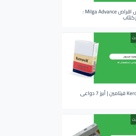
ميلجا ادفانس اقراص Milga Advance :
كتئاب
ات
كيروفيت Kerovit فيتامين | أبرز 7 دواعى
ات