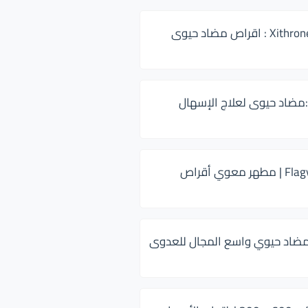
زيثرون 500 Xithrone : اقراص مضاد حيوى
:مضاد حيوى لعلاج الإسهال
فلاجيل ٥٠٠ Flagyl | مطهر معوي أقراص
ضاد حيوي واسع المجال للعدوى