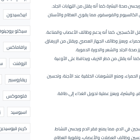
حسن صحة البشرة كما أنه يقلل من التهابات الجلد.
ابيكسيدون
الكالسيوم والفوسفور، مما يقوي العظام والأسنان
سيكلو بروجينوف
ل الأكسجين، كما أنه يدعم وظائف الأعصاب والمناعة.
لحمراء، ويعزز وظائف الجهاز العصبي ويقلل من الإرهاق.
برافاماكس
 صحة الجلد والشعر والدورة الدموية.
ما أنه يقلل من خطر النزيف ويحافظ على الأوعية
اتروفنت
سا
الحمراء، ومنع التشوهات الخلقية عند الأجنة، وتحسين
ريفاروسبير
 والبشرة، ويعزز عملية تحويل الغذاء إلى طاقة.
فلوموكس
اسبوسيد
ز
كريم فيوسيدين
ين في الدم، مما يمنع فقر الدم ويحسن النشاط.
سين وظائف العضلات والأعصاب، وتقوية العظام.