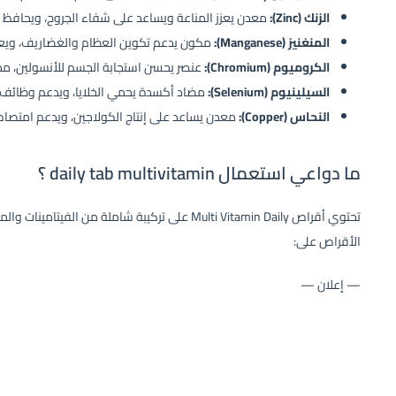
الزنك (Zinc):
معدن يعزز المناعة ويساعد على شفاء الجروح، ويحافظ 
المنغنيز (Manganese):
مكون يدعم تكوين العظام والغضاريف، ويعم
الكروميوم (Chromium):
عنصر يحسن استجابة الجسم للأنسولين، مم
السيلينيوم (Selenium):
مضاد أكسدة يحمي الخلايا، ويدعم وظائف ال
النحاس (Copper):
معدن يساعد على إنتاج الكولاجين، ويدعم امتصاص
ما دواعي استعمال daily tab multivitamin ؟
تحتوي أقراص Multi Vitamin Daily على تركيبة شاملة م
الأقراص على:
— إعلان —