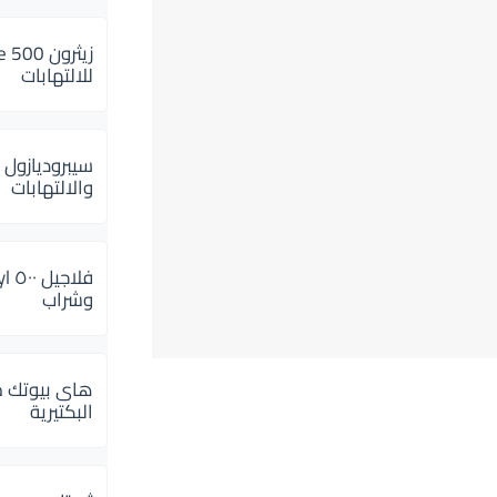
للالتهابات
سيبروديازول 
والالتهابات
وشراب
هاى بيوتك م
البكتيرية