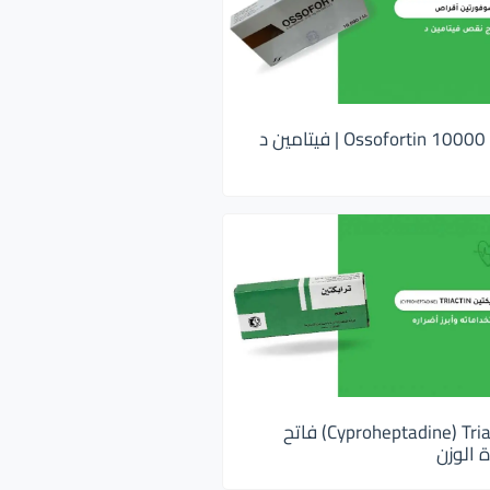
اوسوفورتين 10000 Ossofortin | فيتامين د
ترايكتين Cyproheptadine) Triactin) فاتح
 الوزن