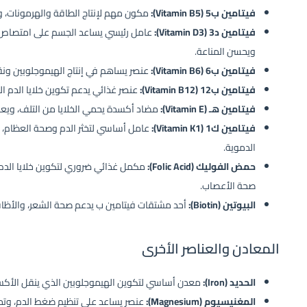
فيتامين ب5 (Vitamin B5):
مكون مهم لإنتاج الطاقة والهرمونات، وي
فيتامين د3 (Vitamin D3):
عامل رئيسي يساعد الجسم على امتصاص 
ويحسن المناعة.
فيتامين ب6 (Vitamin B6):
عنصر يساهم في إنتاج الهيموجلوبين ونق
فيتامين ب12 (Vitamin B12):
عنصر غذائي يدعم تكوين خلايا الدم ا
فيتامين هـ (Vitamin E):
مضاد أكسدة يحمي الخلايا من التلف، ويعزز
فيتامين ك1 (Vitamin K1):
عامل أساسي لتخثر الدم وصحة العظام، ك
الدموية.
حمض الفوليك (Folic Acid):
مكمل غذائي ضروري لتكوين خلايا الدم 
صحة الأعصاب.
البيوتين (Biotin):
أحد مشتقات فيتامين ب يدعم صحة الشعر، والأظافر،
المعادن والعناصر الأخرى
الحديد (Iron):
معدن أساسي لتكوين الهيموجلوبين الذي ينقل الأكسج
المغنيسيوم (Magnesium):
عنصر يساعد على تنظيم ضغط الدم، وتح