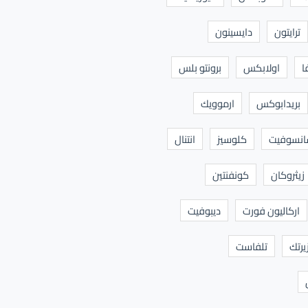
ترايتون
دايسينون
ا
اولابكس
برونتو بلس
بريدابوكس
ارموويك
نسوفيت
كلوسيز
انتنال
زيثروكان
كونفنتين
اركاليون فورت
ديبوفيت
يرتك
تلفاست