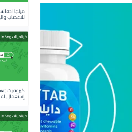
للاعصاب والإ
فيتامينات ومكمل
إستعمال له
فيتامينات ومكمل