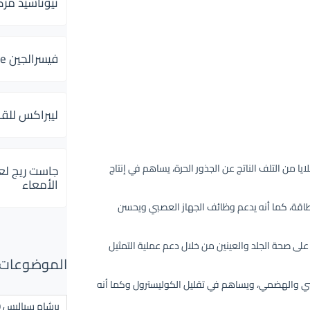
ثيوتاسيد مركب 600 و 300 لإلتهاب
فيسرالجين Visceralgine لآلام الجهاز الهضمى
ليبراكس للق
 من التلف الناتج عن الجذور الحرة، يساهم في إنتاج
جاست ريج لع
الأمعاء
طاقة، كما أنه يدعم وظائف الجهاز العصبي ويحسن
على صحة الجلد والعينين من خلال دعم عملية التمثيل
الموضوعات ال
ي والهضمي، ويساهم في تقليل الكوليسترول وكما أنه
برشام سياليس 20